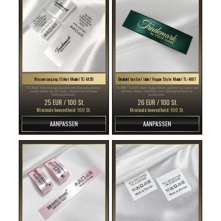
Wasverzorging Etiket Model TC-M28
Bedrukt textiel label Vogue Style Model TL-M87
TC-M28 Wasverzorgingslabel met digitaal geprinte
TL-M87 Textiel label Vogue Style, gedrukt op satijn met
zwarte letters op wit satijn. Ideaal voor diverse
zilveren letters. Geschikt voor kledingstukken en
kledingstukken.
accessoires.
25 EUR / 100 St.
26 EUR / 100 St.
Minimale hoeveelheid: 100 St.
Minimale hoeveelheid: 100 St.
AANPASSEN
AANPASSEN