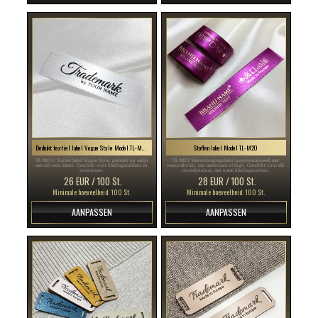
Bedrukt textiel label Vogue Style Model TL-M111
Stoffen label Model TL-M20
TL-M111 Textiel label Vogue Style, gedrukt op satijn
TL-M20 Wasverzorgingslabel gepersonaliseerd met
met zilveren letters. Geschikt voor kledingstukken en
wassymbolen, een merknaam of logo. Geschikt voor elk
accessoires.
textielproduct, met name kledingstukken.
26 EUR / 100 St.
28 EUR / 100 St.
Minimale hoeveelheid: 100 St.
Minimale hoeveelheid: 100 St.
AANPASSEN
AANPASSEN