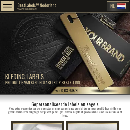
BestLabels™ Nederland
NL
www.bestlabels.nl
KLEDING LABELS
PRODUCTIE VAN KLEDINGLABELS OP BESTELLING
…van 0,03 EUR/St.
Gepersonaliseerde labels en zegels
Voeg extra waarde toe aan uw producten en maak uw merk nog populairder en meer gewild door middel van
gepersonaliseerde hang tags met prachtige designs, plastic zegels of geweven labels met uw merknaam of
logo.