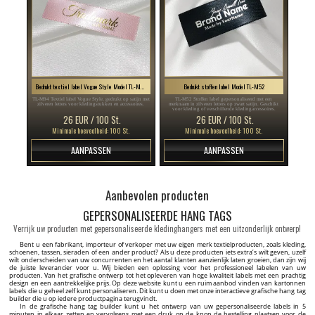
Bedrukt textiel label Vogue Style Model TL-M94
Bedrukt stoffen label Model TL-M52
TL-M94 Textiel label Vogue Style, gedrukt op satijn met
TL-M52 Stoffen label gepersonaliseerd met een
zilveren letters voor kledingstukken en accessoires.
merknaam in zilveren letters op zwart satijn. Geschikt
voor kleding of verschillende kledingaccessoires.
26 EUR / 100 St.
26 EUR / 100 St.
Minimale hoeveelheid: 100 St.
Minimale hoeveelheid: 100 St.
AANPASSEN
AANPASSEN
Maatlabels voor kleding Model TC-M170
Imitatieleer etiket Model EP-M156
TC-M170 Etiketten om op kleding te naaien,
EP-M156 Kunstlederen label, gepersonaliseerd met logo
gepersonaliseerd met het nummer of de maat van het
of merknaam Model EP-M156 voor kleding en diverse
kledingproduct, op bestelling gemaakt van satijn.
textielproducten.
19 EUR / 100 St.
32 EUR / 50 St.
Minimale hoeveelheid: 100 St.
Minimale hoeveelheid: 50 St.
AANPASSEN
AANPASSEN
Leren label van echt leer Model EP-M61
Wasverzorging Label met maat Model TC-M184
EP-M61 Leren label van natuurlijk leer van hoge
TC-M184 Satijnen label voor textiel, met informatie over
kwaliteit EP-M61, gepersonaliseerd met de merknaam,
de materiaalsamenstelling, de maat van het product, was-,