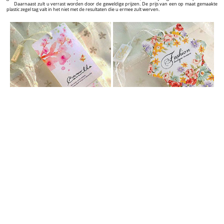
GEPERSONALISEERDE HANG TAGS
Verrijk uw producten met gepersonaliseerde kledinghangers met een uitzonderlijk ontwerp!
Bent u een fabrikant, importeur of verkoper met uw eigen merk textielproducten, zoals kleding,
schoenen, tassen, sieraden of een ander product? Als u deze producten iets extra’s wilt geven, uzelf
wilt onderscheiden van uw concurrenten en het aantal klanten aanzienlijk laten groeien, dan zijn wij
de juiste leverancier voor u. Wij bieden een oplossing voor het professioneel labelen van uw
producten. Van het grafische ontwerp tot het opleveren van hoge kwaliteit labels met een prachtig
design en een aantrekkelijke prijs. Op deze website kunt u een ruim aanbod vinden van kartonnen
labels die u geheel zelf kunt personaliseren. Dit kunt u doen met onze interactieve grafische hang tag
builder die u op iedere productpagina terugvindt.
In de grafische hang tag builder kunt u het ontwerp van uw gepersonaliseerde labels in 5
minuten in elkaar zetten en vervolgens met een druk op de knop de bestelling plaatsen voor de
productie. Op de pagina van elk individueel label vindt u de prijs en tijd die nodig is voor de
productie en levering. De prijs kan variëren, afhankelijk van de hoeveelheid labels die u heeft
geselecteerd.
Makkelijk, concreet en heel expliciet! Vanaf het eerste contact met een potentiële klant weergeeft
een label de kwaliteit en originaliteit van uw product. Op lange termijn zorgt het voor meer erkenning
op de markt en uiteindelijk de aanbeveling van uw merk aan andere klanten.
GEPERSONALISEERDE PLASTIC ZEGEL TAGS
Vergroot de visuele impact van uw merk en producten met gepersonaliseerde zegel tags voor
kleding