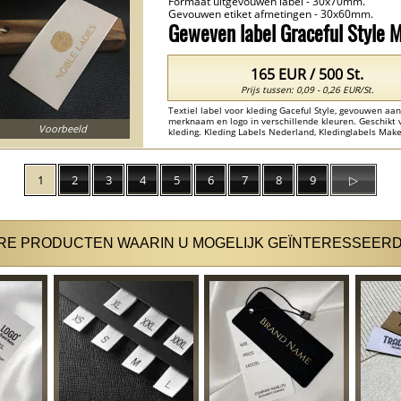
Formaat uitgevouwen label - 30x70mm.
Gevouwen etiket afmetingen - 30x60mm.
Geweven label Graceful Style
165 EUR / 500 St.
Prijs tussen: 0,09 - 0,26 EUR/St.
Textiel label voor kleding Gaceful Style, gevouwen a
merknaam en logo in verschillende kleuren. Geschikt 
Voorbeeld
kleding. Kleding Labels Nederland, Kledinglabels Mak
Naam Labels Kleding Nederland , Labels Kledij Nederl
1
2
3
4
5
6
7
8
9
▷
E PRODUCTEN WAARIN U MOGELIJK GEÏNTERESSEERD