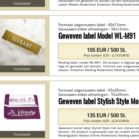
ontworpen om geweven te worden op een textielproduct
Voorbeeld
Labels Maken Nederland, Etiketten Kleding Nederlan
Labels Nederland , Kleding Labels Laten Maken Nederl
Formaat uitgevouwen label - 60x12mm.
Gevouwen etiket afmetingen - 50x12mm.
Geweven label Model WL-M91
105 EUR / 500 St.
Prijs tussen: 0,05 - 0,19 EUR/St.
Kleding label, model WL-M91. Dit product is digitaa
logo en gemaakt van damast. Voorzien van omgevouwe
Voorbeeld
naaien. Etiketten Kleding Nederland, Kleding Labels N
Goedgemerkt Kledinglabels Nederland , Naamlabels Vo
Formaat uitgevouwen label - 65x20mm.
Gevouwen etiket afmetingen - 55x20mm.
Geweven label Stylish Style M
135 EUR / 500 St.
Prijs tussen: 0,05 - 0,24 EUR/St.
Geweven textiel label Stylish Style met een stijlvol 
kleuren. Dit product is gevouwen aan de randen om he
Voorbeeld
Kledinglabels Maken Online Nederland, Kleding Labels