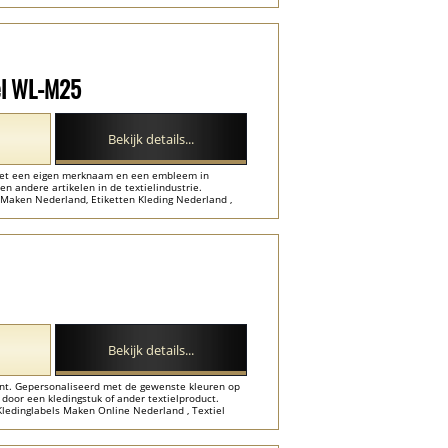
els Nederland ...
el WL-M25
Bekijk details...
 met een eigen merknaam en een embleem in
en andere artikelen in de textielindustrie.
 Maken Nederland, Etiketten Kleding Nederland ,
Nederland ...
Bekijk details...
ant. Gepersonaliseerd met de gewenste kleuren op
oor een kledingstuk of ander textielproduct.
Kledinglabels Maken Online Nederland , Textiel