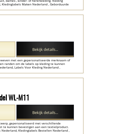
, dames-, kinder- of herenkleding. Kleding
d, Kledinglabels Maken Nederland , Geborduurde
and ...
Bekijk details...
l geweven met een gepersonaliseerde merknaam of
n randen om de labels op kleding te kunnen
ederland, Labels Voor Kleding Nederland ,
or Kleding Nederland ...
odel WL-M11
Bekijk details...
ontwerp, gepersonaliseerd met verschillende
t te kunnen bevestigen aan een textielproduct.
 Nederland, Kledinglabels Bestellen Nederland ,