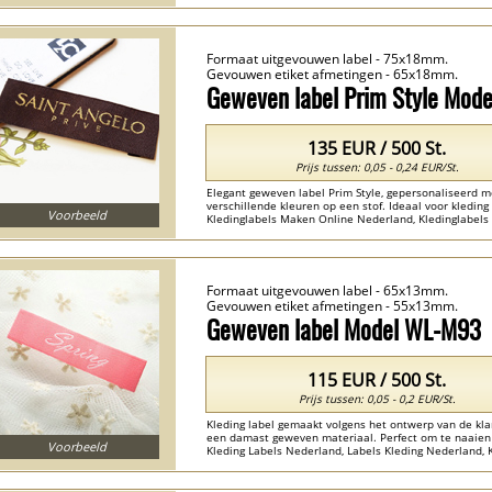
Textiel Naamlabels Nederland , Geborduurde Naamlab
Formaat uitgevouwen label - 75x18mm.
Gevouwen etiket afmetingen - 65x18mm.
Geweven label Prim Style Mod
135 EUR / 500 St.
Prijs tussen: 0,05 - 0,24 EUR/St.
Elegant geweven label Prim Style, gepersonaliseerd
verschillende kleuren op een stof. Ideaal voor kleding 
Voorbeeld
Kledinglabels Maken Online Nederland, Kledinglabels
Labels Bestellen Kleding Nederland , Label In Kleding 
Formaat uitgevouwen label - 65x13mm.
Gevouwen etiket afmetingen - 55x13mm.
Geweven label Model WL-M93
115 EUR / 500 St.
Prijs tussen: 0,05 - 0,2 EUR/St.
Kleding label gemaakt volgens het ontwerp van de kl
een damast geweven materiaal. Perfect om te naaien d
Voorbeeld
Kleding Labels Nederland, Labels Kleding Nederland, 
Labels Nederland , Label In Kleding Nederland ...