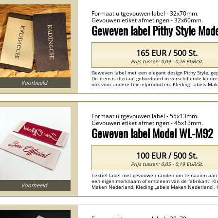
Formaat uitgevouwen label - 32x70mm.
Gevouwen etiket afmetingen - 32x60mm.
Geweven label Pithy Style Mo
165 EUR / 500 St.
Prijs tussen: 0,09 - 0,26 EUR/St.
Geweven label met een elegant design Pithy Style, g
Dit item is digitaal geborduurd in verschillende kleu
Voorbeeld
ook voor andere textielproducten. Kleding Labels Mak
Labels Voor Kleding Nederland , Geweven Labels Ned
Formaat uitgevouwen label - 55x13mm.
Gevouwen etiket afmetingen - 45x13mm.
Geweven label Model WL-M92
100 EUR / 500 St.
Prijs tussen: 0,05 - 0,19 EUR/St.
Textiel label met gevouwen randen om te naaien aan 
een eigen merknaam of embleem van de fabrikant. Kle
Voorbeeld
Maken Nederland, Kleding Labels Maken Nederland , 
Geborduurde Labels Nederland ...