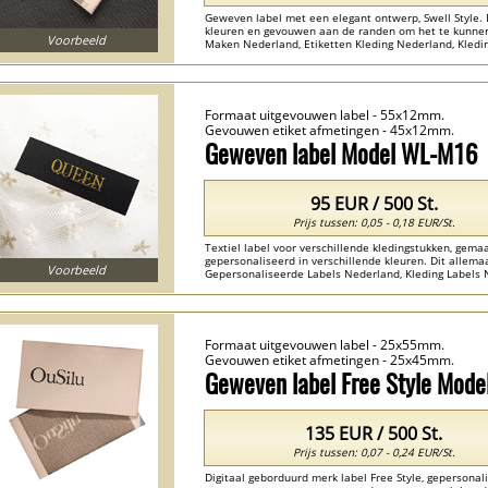
Geweven label met een elegant ontwerp, Swell Style. D
kleuren en gevouwen aan de randen om het te kunnen 
Voorbeeld
Maken Nederland, Etiketten Kleding Nederland, Kledi
Textiel Naamlabels Nederland ...
Formaat uitgevouwen label - 55x12mm.
Gevouwen etiket afmetingen - 45x12mm.
Geweven label Model WL-M16
95 EUR / 500 St.
Prijs tussen: 0,05 - 0,18 EUR/St.
Textiel label voor verschillende kledingstukken, gem
gepersonaliseerd in verschillende kleuren. Dit allema
Voorbeeld
Gepersonaliseerde Labels Nederland, Kleding Labels N
Naamlabels Voor In Kleding Nederland , Geborduurde 
Formaat uitgevouwen label - 25x55mm.
Gevouwen etiket afmetingen - 25x45mm.
Geweven label Free Style Mod
135 EUR / 500 St.
Prijs tussen: 0,07 - 0,24 EUR/St.
Digitaal geborduurd merk label Free Style, gepersonali