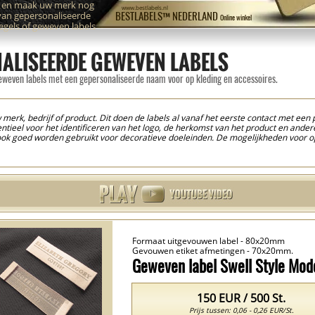
n en maak uw merk nog
www.bestlabels.nl
van gepersonaliseerde
BESTLABELS™ NEDERLAND
Online winkel
zegels of geweven labels
ALISEERDE GEWEVEN LABELS
eweven labels met een gepersonaliseerde naam voor op kleding en accessoires.
rk, bedrijf of product. Dit doen de labels al vanaf het eerste contact met een po
tieel voor het identificeren van het logo, de herkomst van het product en ander
ook goed worden gebruikt voor decoratieve doeleinden. De mogelijkheden voor 
 (banken, fauteuils, enz.), maar ook beddengoed, gordijnen, tapijten en matras
ebruiken wij de nieuwste technologieën. Onze stoffen zijn van hoge kwaliteit 
er aangenaam om aan te raken. Digitaal geborduurde labels zijn gemaakt van ver
 kleuren en standaard borduurgaren of lurex. (Metallic effect.) De labels hebben
ser gesneden aan de uiteinden, gevouwen in het midden of aan de randen en een g
rduurde labels of geweven labels. Deze kunnen in maar een paar eenvoudige s
t pagina waar uw interesse naar uitgaat. Daar kunt u in nog geen 5 minuten uw e
n kunt u alles aan ons overlaten. Wij zullen ons bezighouden met de productie en 
! Op de productpagina heeft u de mogelijkheid om het benodigde aantal labels te s
elke hoeveelheid.
Formaat uitgevouwen label - 80x20mm
Gevouwen etiket afmetingen - 70x20mm.
Geweven label Swell Style Mo
150 EUR / 500 St.
Prijs tussen: 0,06 - 0,26 EUR/St.