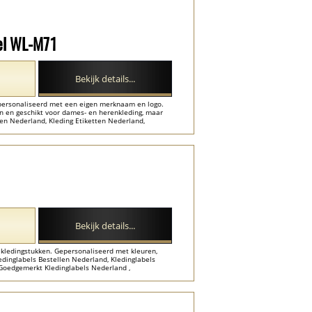
del WL-M71
Bekijk details...
epersonaliseerd met een eigen merknaam en logo.
ren en geschikt voor dames- en herenkleding, maar
en Nederland, Kleding Etiketten Nederland,
erland , Geborduurde Naamlabels Nederland ...
Bekijk details...
kledingstukken. Gepersonaliseerd met kleuren,
dinglabels Bestellen Nederland, Kledinglabels
Goedgemerkt Kledinglabels Nederland ,