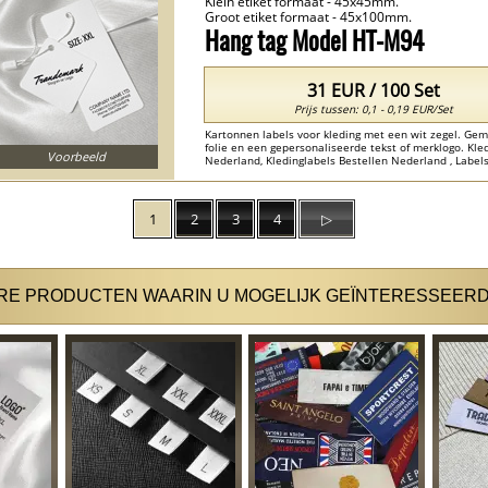
Klein etiket formaat - 45x45mm.
Groot etiket formaat - 45x100mm.
Hang tag Model HT-M94
31 EUR / 100 Set
Prijs tussen: 0,1 - 0,19 EUR/Set
Kartonnen labels voor kleding met een wit zegel. Ge
folie en een gepersonaliseerde tekst of merklogo. Kl
Voorbeeld
Nederland, Kledinglabels Bestellen Nederland , Label
Nederland ...
1
2
3
4
▷
E PRODUCTEN WAARIN U MOGELIJK GEÏNTERESSEERD