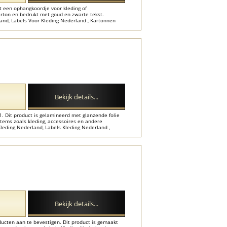
t een ophangkoordje voor kleding of
arton en bedrukt met goud en zwarte tekst.
land, Labels Voor Kleding Nederland , Kartonnen
Labels Nederland ...
Bekijk details...
. Dit product is gelamineerd met glanzende folie
items zoals kleding, accessoires en andere
Kleding Nederland, Labels Kleding Nederland ,
kken Karton Nederland ...
Bekijk details...
ucten aan te bevestigen. Dit product is gemaakt