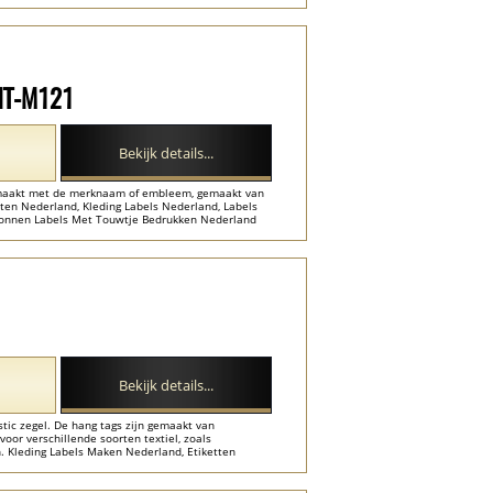
 HT-M121
Bekijk details...
gemaakt met de merknaam of embleem, gemaakt van
ten Nederland, Kleding Labels Nederland, Labels
rtonnen Labels Met Touwtje Bedrukken Nederland
Bekijk details...
tic zegel. De hang tags zijn gemaakt van
or verschillende soorten textiel, zoals
n. Kleding Labels Maken Nederland, Etiketten
Kartonnen Labels Met Touwtje Bedrukken