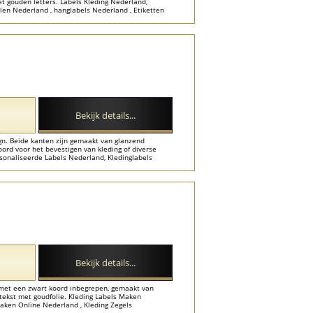
et gouden letters. Labels Kleding Nederland,
len Nederland , hanglabels Nederland , Etiketten
Bekijk details...
gn. Beide kanten zijn gemaakt van glanzend
oord voor het bevestigen van kleding of diverse
sonaliseerde Labels Nederland, Kledinglabels
dij Labels Nederland ...
Bekijk details...
 met een zwart koord inbegrepen, gemaakt van
tekst met goudfolie. Kleding Labels Maken
aken Online Nederland , Kleding Zegels