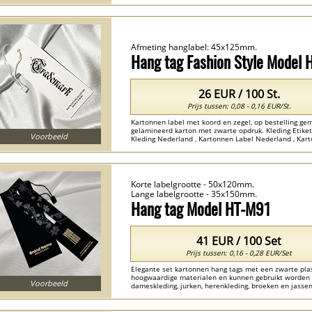
Nederland , Hang Labels Nederland ...
Afmeting hanglabel: 45x125mm.
Hang tag Fashion Style Model
26 EUR / 100 St.
Prijs tussen: 0,08 - 0,16 EUR/St.
Kartonnen label met koord en zegel, op bestelling 
gelamineerd karton met zwarte opdruk. Kleding Etiket
Voorbeeld
Kleding Nederland , Kartonnen Label Nederland , Ka
...
Korte labelgrootte - 50x120mm.
Lange labelgrootte - 35x150mm.
Hang tag Model HT-M91
41 EUR / 100 Set
Prijs tussen: 0,16 - 0,28 EUR/Set
Elegante set kartonnen hang tags met een zwarte plas
hoogwaardige materialen en kunnen gebruikt worden vo
Voorbeeld
dameskleding, jurken, herenkleding, broeken en jasse
Kleding Nederland, Labels Voor Kleding Nederland , 
Nederland , Etiketten Voor Kleding Nederland ...