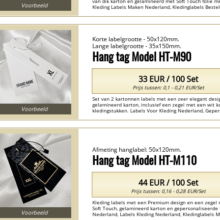
van dik karton en gelamineerd met Soft Touch folie m
Voorbeeld
Kleding Labels Maken Nederland, Kledinglabels Bestel
Voor Kleding Nederland ...
Korte labelgrootte - 50x120mm.
Lange labelgrootte - 35x150mm.
Hang tag Model HT-M90
33 EUR / 100 Set
Prijs tussen: 0,1 - 0,21 EUR/Set
Set van 2 kartonnen labels met een zeer elegant desi
gelamineerd karton, inclusief een zegel met een wit k
Voorbeeld
kledingstukken. Labels Voor Kleding Nederland, Geper
Bestellen Nederland , Kartonnen Label Nederland , Kle
Afmeting hanglabel: 50x120mm.
Hang tag Model HT-M110
44 EUR / 100 Set
Prijs tussen: 0,16 - 0,28 EUR/Set
Kleding labels met een Premium design en een zegel
Soft Touch, gelamineerd karton en gepersonaliseerde 
Voorbeeld
Nederland, Labels Kleding Nederland, Kledinglabels M