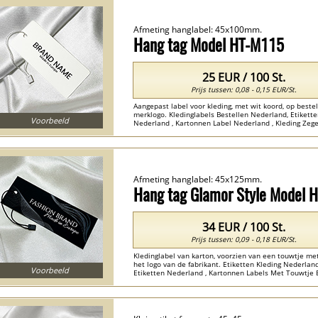
Afmeting hanglabel: 45x100mm.
Hang tag Model HT-M115
25 EUR / 100 St.
Prijs tussen: 0,08 - 0,15 EUR/St.
Aangepast label voor kleding, met wit koord, op bestel
merklogo. Kledinglabels Bestellen Nederland, Etikett
Voorbeeld
Nederland , Kartonnen Label Nederland , Kleding Zege
Afmeting hanglabel: 45x125mm.
Hang tag Glamor Style Model 
34 EUR / 100 St.
Prijs tussen: 0,09 - 0,18 EUR/St.
Kledinglabel van karton, voorzien van een touwtje me
het logo van de fabrikant. Etiketten Kleding Nederlan
Voorbeeld
Etiketten Nederland , Kartonnen Labels Met Touwtje 
...