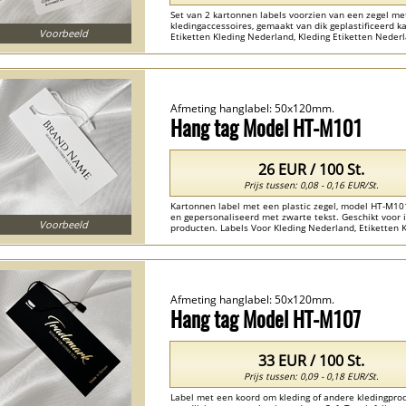
Set van 2 kartonnen labels voorzien van een zegel me
kledingaccessoires, gemaakt van dik geplastificeerd k
Voorbeeld
Etiketten Kleding Nederland, Kleding Etiketten Neder
Labels Met Touwtje Bedrukken Nederland , Kartonnen 
Afmeting hanglabel: 50x120mm.
Hang tag Model HT-M101
26 EUR / 100 St.
Prijs tussen: 0,08 - 0,16 EUR/St.
Kartonnen label met een plastic zegel, model HT-M101
en gepersonaliseerd met zwarte tekst. Geschikt voor 
Voorbeeld
producten. Labels Voor Kleding Nederland, Etiketten 
Kartonnen Labels Bedrukken Nederland , Labels Bedru
Afmeting hanglabel: 50x120mm.
Hang tag Model HT-M107
33 EUR / 100 St.
Prijs tussen: 0,09 - 0,18 EUR/St.
Label met een koord om kleding of andere kledingprod