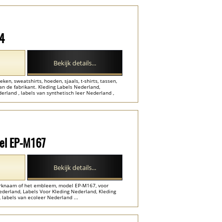
44
Bekijk details...
ken, sweatshirts, hoeden, sjaals, t-shirts, tassen,
n de fabrikant. Kleding Labels Nederland,
rland , labels van synthetisch leer Nederland ,
del EP-M167
Bekijk details...
erknaam of het embleem, model EP-M167, voor
ederland, Labels Voor Kleding Nederland, Kleding
 labels van ecoleer Nederland ...