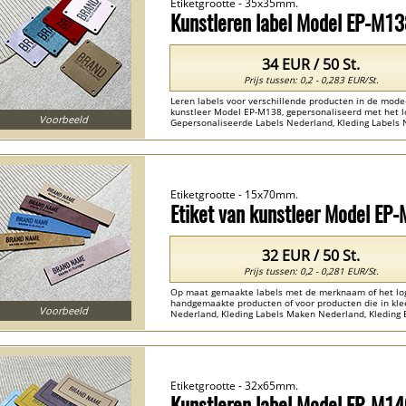
Etiketgrootte - 35x35mm.
Kunstleren label Model EP-M1
34 EUR / 50 St.
Prijs tussen: 0,2 - 0,283 EUR/St.
Leren labels voor verschillende producten in de mode
kunstleer Model EP-M138, gepersonaliseerd met het lo
Voorbeeld
Gepersonaliseerde Labels Nederland, Kleding Labels N
ecoleer Nederland ...
Etiketgrootte - 15x70mm.
Etiket van kunstleer Model EP
32 EUR / 50 St.
Prijs tussen: 0,2 - 0,281 EUR/St.
Op maat gemaakte labels met de merknaam of het lo
handgemaakte producten of voor producten die in klee
Voorbeeld
Nederland, Kleding Labels Maken Nederland, Kleding E
labels van synthetisch leer Nederland ...
Etiketgrootte - 32x65mm.
Kunstleren label Model EP-M1