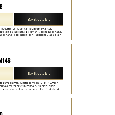
38
Bekijk details...
-industrie, gemaakt van premium kwaliteit
go van de fabrikant. Etiketten Kleding Nederland,
ederland , ecologisch leer Nederland , labels van
-M146
Bekijk details...
go gemaakt van kunstleer Model EP-M146, voor
rmakersateliers zijn genaaid. Kleding Labels
tiketten Nederland , ecologisch leer Nederland ,
40