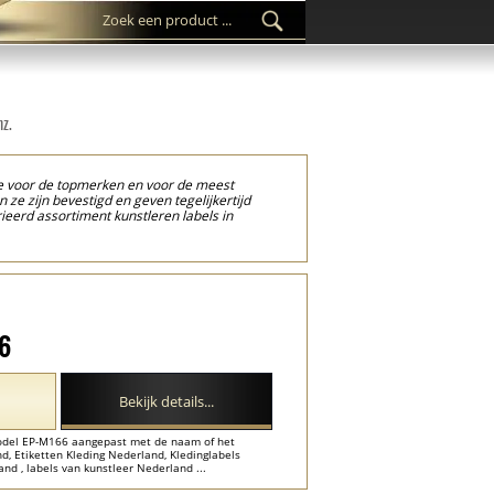
nz.
uze voor de topmerken en voor de meest
e zijn bevestigd en geven tegelijkertijd
rieerd assortiment kunstleren labels in
dat uw merk zich onderscheidt van de
oor labels van ecologisch of gerecycled leer
ngeacht of de producten waaraan ze zijn
t kledingstuk!
66
Bekijk details...
odel EP-M166 aangepast met de naam of het
d, Etiketten Kleding Nederland, Kledinglabels
d , labels van kunstleer Nederland ...