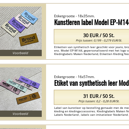
Etiketgrootte - 18x35mm.
Kunstleren label Model EP-M1
30 EUR / 50 St.
Prijs tussen: 0,199 - 0,279 EUR/St.
Etiketten van synthetisch leer geschikt voor jeans, broe
enz. Model EP-M144, gepersonaliseerd met het logo va
Voorbeeld
Kledinglabels Maken Nederland, Etiketten Kleding Nede
labels van ecoleer Nederland ...
Etiketgrootte - 16x57mm.
Etiket van synthetisch leer Mo
31 EUR / 50 St.
Prijs tussen: 0,2 - 0,28 EUR/St.
Label van kunstleer op bestelling gemaakt met de m
kleding en kledingaccessoires. Kledinglabels Maken N
Voorbeeld
Labels Nederland , labels van imitatieleer Nederland ,