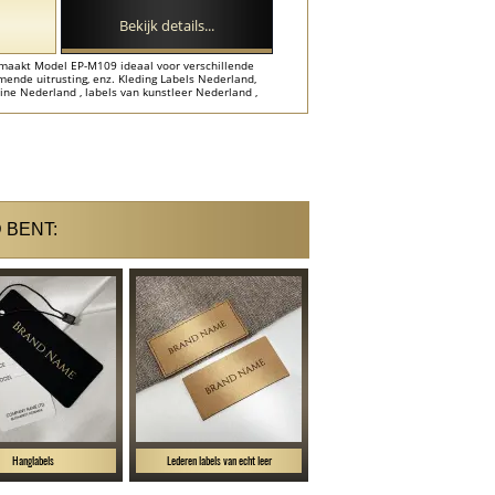
Bekijk details...
emaakt Model EP-M109 ideaal voor verschillende
rmende uitrusting, enz. Kleding Labels Nederland,
ine Nederland , labels van kunstleer Nederland ,
 BENT:
Hanglabels
Lederen labels van echt leer