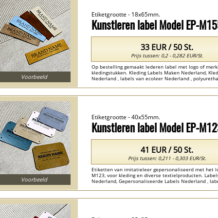
Etiketgrootte - 18x65mm.
Kunstleren label Model EP-M1
33 EUR / 50 St.
Prijs tussen: 0,2 - 0,282 EUR/St.
Op bestelling gemaakt lederen label met logo of merk
kledingstukken. Kleding Labels Maken Nederland, Kled
Voorbeeld
Nederland , labels van ecoleer Nederland , polyureth
Etiketgrootte - 40x55mm.
Kunstleren label Model EP-M1
41 EUR / 50 St.
Prijs tussen: 0,211 - 0,303 EUR/St.
Etiketten van imitatieleer gepersonaliseerd met het 
M123, voor kleding en diverse textielproducten. Label
Voorbeeld
Nederland, Gepersonaliseerde Labels Nederland , labe
Nederland ...