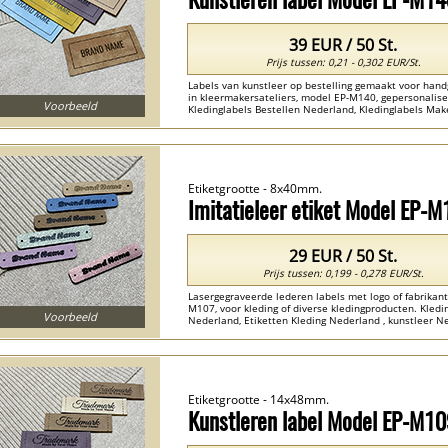
39 EUR / 50 St.
Prijs tussen: 0,21 - 0,302 EUR/St.
Labels van kunstleer op bestelling gemaakt voor ha
in kleermakersateliers, model EP-M140, gepersonalise
Voorbeeld
Kledinglabels Bestellen Nederland, Kledinglabels Mak
kunstleer Nederland , labels van ecoleer Nederland ..
Etiketgrootte - 8x40mm.
Imitatieleer etiket Model EP-M
29 EUR / 50 St.
Prijs tussen: 0,199 - 0,278 EUR/St.
Lasergegraveerde lederen labels met logo of fabrika
M107, voor kleding of diverse kledingproducten. Kled
Voorbeeld
Nederland, Etiketten Kleding Nederland , kunstleer Ne
...
Etiketgrootte - 14x48mm.
Kunstleren label Model EP-M1