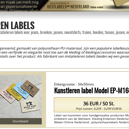
n en maak uw merk nog
www.bestlabels.nl
van gepersonaliseerde
BESTLABELS™ NEDERLAND
Online winkel
zegels of geweven labels
EN LABELS
ieleren labels voor jeans, broeken, jassen, sweatshirts, truien, hoeden, tassen, jassen, e
eer genoemd, gemaakt van polyurethaan PU-materiaal, zijn een populaire labelke
n verfijnde en elegante noot toe aan de kleding of kledingaccessoires waaraan z
tails over het product. Als fabrikant van imitatieleren labels bieden wij een geva
le modellen kunnen worden gepersonaliseerd met uw eigen logo of merknaam, zo
bels van imitatieleer om kosteneffectieve redenen, en tegelijkertijd kiezen ze v
imaliseren. Leren labels zijn een essentieel onderdeel van de mode-industrie, o
kleermakersateliers zijn gemaakt, en geven absoluut een persoonlijk tintje aan he
Etiketgrootte - 34x50mm.
Kunstleren label Model EP-M1
36 EUR / 50 St.
Prijs tussen: 0,209 - 0,299 EUR/St.
Label van kunstleer voor handgemaakte producten M
embleem van de fabrikant. Kleding Etiketten Nederlan
Voorbeeld
Maken Online Nederland , polyurethaanlabels Nederlan