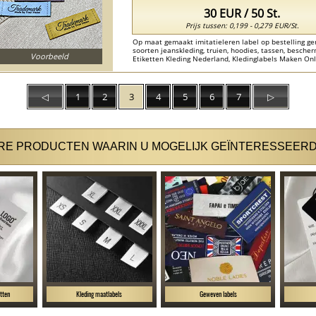
30 EUR / 50 St.
Prijs tussen: 0,199 - 0,279 EUR/St.
Op maat gemaakt imitatieleren label op bestelling g
soorten jeanskleding, truien, hoodies, tassen, besche
Voorbeeld
Etiketten Kleding Nederland, Kledinglabels Maken Onl
labels van synthetisch leer Nederland ...
◁
1
2
3
4
5
6
7
▷
E PRODUCTEN WAARIN U MOGELIJK GEÏNTERESSEERD
tten
Kleding maatlabels
Geweven labels