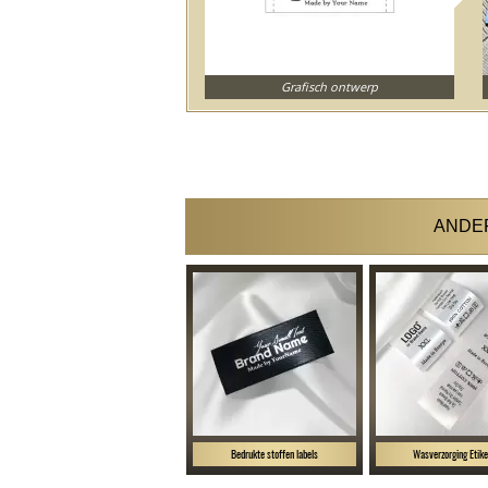
Grafisch ontwerp
ANDER
Bedrukte stoffen labels
Wasverzorging Etike