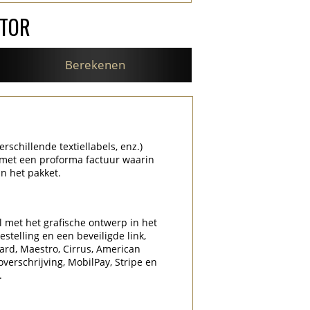
ATOR
Berekenen
rschillende textiellabels, enz.)
 met een proforma factuur waarin
n het pakket.
l met het grafische ontwerp in het
stelling en een beveiligde link,
Card, Maestro, Cirrus, American
overschrijving, MobilPay, Stripe en
.