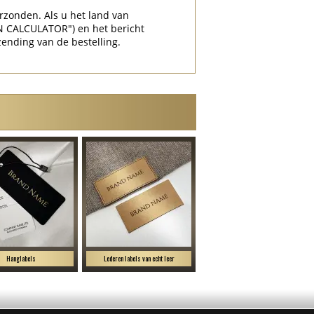
rzonden. Als u het land van
N CALCULATOR") en het bericht
zending van de bestelling.
Hanglabels
Lederen labels van echt leer