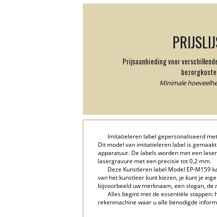
PRIJSLI
Prijsaanbieding voor verschillen
bezorgkoste
Minimale hoeveelhei
Imitatieleren label gepersonaliseerd m
Dit model van imitatieleren label is gemaak
apparatuur. De labels worden met een lase
lasergravure met een precisie tot 0,2 mm.
Deze Kunstleren label Model EP-M159 ka
van het kunstleer kunt kiezen, je kunt je e
bijvoorbeeld uw merknaam, een slogan, de n
Alles begint met de essentiële stappen: h
rekenmachine waar u alle benodigde informat