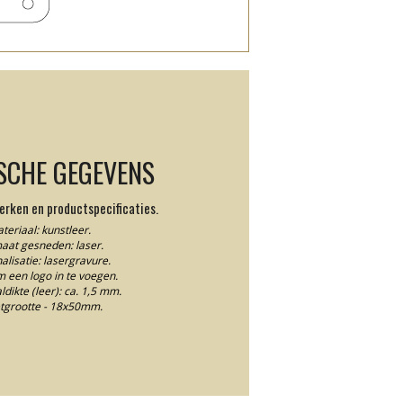
SCHE GEGEVENS
rken en productspecificaties.
teriaal: kunstleer.
aat gesneden: laser.
alisatie: lasergravure.
m een logo in te voegen.
dikte (leer): ca. 1,5 mm.
etgrootte - 18x50mm.