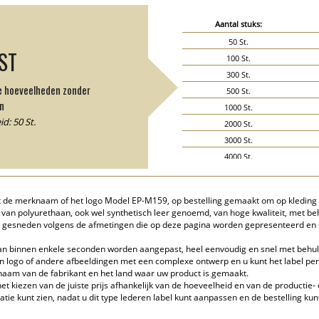
Aantal stuks:
50 St.
JST
100 St.
300 St.
de hoeveelheden zonder
500 St.
n
1000 St.
d: 50 St.
2000 St.
3000 St.
4000 St.
5000 St.
et de merknaam of het logo Model EP-M159, op bestelling gemaakt om op kleding
t van polyurethaan, ook wel synthetisch leer genoemd, van hoge kwaliteit, met 
r gesneden volgens de afmetingen die op deze pagina worden gepresenteerd en d
n binnen enkele seconden worden aangepast, heel eenvoudig en snel met behulp
igen logo of andere afbeeldingen met een complexe ontwerp en u kunt het label pe
aam van de fabrikant en het land waar uw product is gemaakt.
et kiezen van de juiste prijs afhankelijk van de hoeveelheid en van de productie-
ie kunt zien, nadat u dit type lederen label kunt aanpassen en de bestelling ku