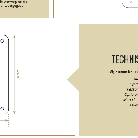
ele ontwerp en de
er weergegeven!
TECHNI
Algemene kenme
Ma
Op m
Person
Optie o
Materiaal
Etik