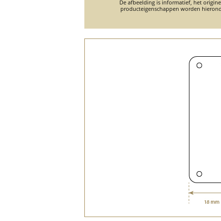
De afbeelding is informatief, het origin
producteigenschappen worden hierond