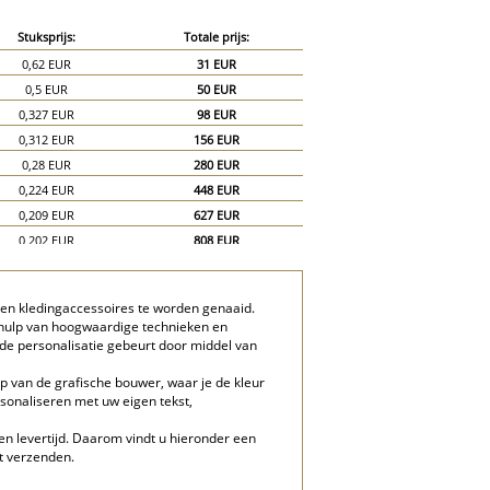
Stuksprijs:
Totale prijs:
0,62 EUR
31 EUR
0,5 EUR
50 EUR
0,327 EUR
98 EUR
0,312 EUR
156 EUR
0,28 EUR
280 EUR
0,224 EUR
448 EUR
0,209 EUR
627 EUR
0,202 EUR
808 EUR
0,2 EUR
1.000 EUR
 en kledingaccessoires te worden genaaid.
behulp van hoogwaardige technieken en
e personalisatie gebeurt door middel van
 van de grafische bouwer, waar je de kleur
rsonaliseren met uw eigen tekst,
 en levertijd. Daarom vindt u hieronder een
nt verzenden.