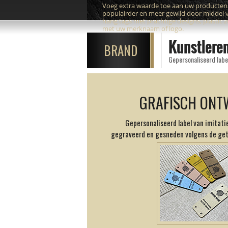
Voeg extra waarde toe aan uw producte
populairder en meer gewild door middel 
hang tags met prachtige designs, plastic 
met uw merknaam of logo.
Kunstlere
BRAND
Gepersonaliseerd label
GRAFISCH ONT
Gepersonaliseerd label van imitatie
gegraveerd en gesneden volgens de ge