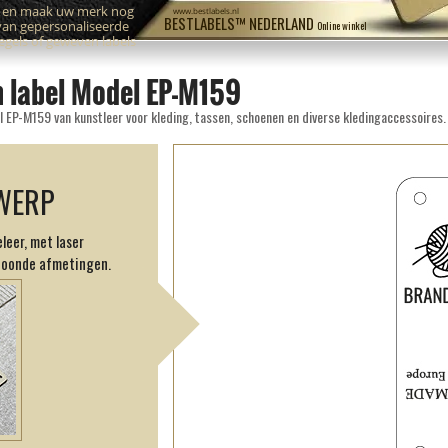
n en maak uw merk nog
www.bestlabels.nl
BESTLABELS™ NEDERLAND
van gepersonaliseerde
Online winkel
zegels of geweven labels
n label Model EP-M159
 EP-M159 van kunstleer voor kleding, tassen, schoenen en diverse kledingaccessoires.
WERP
leer, met laser
toonde afmetingen.