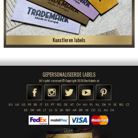
Kunstleren labels
GEPERSONALISEERDE LABELS
All rights reserved © Copyright 2026 Bestlabels.nl
EU
UK
US
FR
BE
IT
ES
PT
RO
DE
AT
CH
HU
PL
NL
DK
FI
SE
BG
CZ
EE
GR
HR
LT
LV
SI
SK
MX
AR
BR
VE
CO
CL
AU
CA