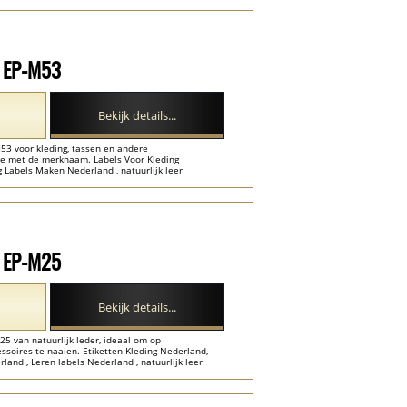
l EP-M53
Bekijk details...
53 voor kleding, tassen en andere
ure met de merknaam. Labels Voor Kleding
 Labels Maken Nederland , natuurlijk leer
l EP-M25
Bekijk details...
5 van natuurlijk leder, ideaal om op
essoires te naaien. Etiketten Kleding Nederland,
and , Leren labels Nederland , natuurlijk leer