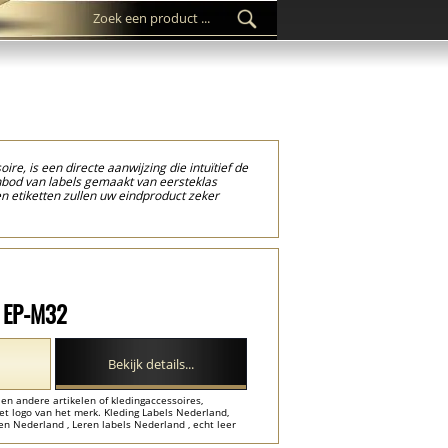
re, is een directe aanwijzing die intuïtief de
anbod van labels gemaakt van eersteklas
en etiketten zullen uw eindproduct zeker
van verschillende soorten kleding, jassen,
ar ook voor vele andere niet-
 maar het juiste model te kiezen en met
enkele dagen uw eigen leren labels online
 combinatie met traditionele
n strenge kwaliteitscontrole, en het enige
l EP-M32
Bekijk details...
 en andere artikelen of kledingaccessoires,
t logo van het merk. Kleding Labels Nederland,
en Nederland , Leren labels Nederland , echt leer