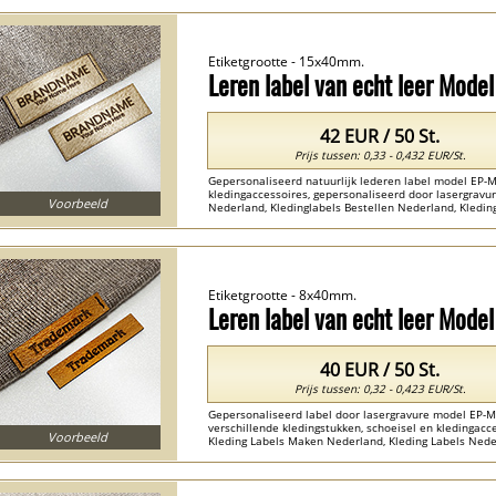
Etiketgrootte - 15x40mm.
Leren label van echt leer Mode
42 EUR / 50 St.
Prijs tussen: 0,33 - 0,432 EUR/St.
Gepersonaliseerd natuurlijk lederen label model EP-M
kledingaccessoires, gepersonaliseerd door lasergrav
Voorbeeld
Nederland, Kledinglabels Bestellen Nederland, Kleding
Nederland , labels van natuurlijk leer Nederland ...
Etiketgrootte - 8x40mm.
Leren label van echt leer Mode
40 EUR / 50 St.
Prijs tussen: 0,32 - 0,423 EUR/St.
Gepersonaliseerd label door lasergravure model EP-M2
verschillende kledingstukken, schoeisel en kledingacc
Voorbeeld
Kleding Labels Maken Nederland, Kleding Labels Nederl
Nederland ...