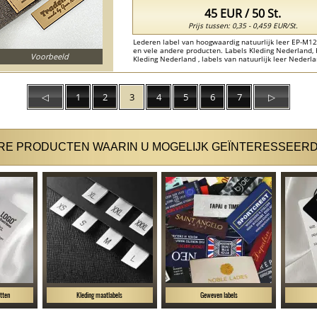
45 EUR / 50 St.
Prijs tussen: 0,35 - 0,459 EUR/St.
Lederen label van hoogwaardig natuurlijk leer EP-M12,
en vele andere producten. Labels Kleding Nederland,
Voorbeeld
Kleding Nederland , labels van natuurlijk leer Nederla
◁
1
2
3
4
5
6
7
▷
E PRODUCTEN WAARIN U MOGELIJK GEÏNTERESSEERD
tten
Kleding maatlabels
Geweven labels