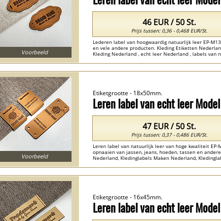
46 EUR / 50 St.
Prijs tussen: 0,36 - 0,468 EUR/St.
Lederen label van hoogwaardig natuurlijk leer EP-M13,
en vele andere producten. Kleding Etiketten Nederlan
Voorbeeld
Kleding Nederland , echt leer Nederland , labels van n
Etiketgrootte - 18x50mm.
Leren label van echt leer Mode
47 EUR / 50 St.
Prijs tussen: 0,37 - 0,486 EUR/St.
Leren label van natuurlijk leer van hoge kwaliteit E
opnaaien van jassen, jeans, hoeden, tassen en andere
Voorbeeld
Nederland, Kledinglabels Maken Nederland, Kledingla
Nederland , labels van natuurlijk leer Nederland ...
Etiketgrootte - 16x45mm.
Leren label van echt leer Mode