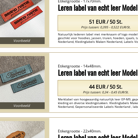
Etiketgrootte - 17x70mm.
Leren label van echt leer Mode
51 EUR / 50 St.
Prijs tussen: 0,395 - 0,522 EUR/St.
Natuurlijk lederen label met merknaam of logo model
geschikt voor hoodies, jassen, truien, hoeden, sjaals,
Voorbeeld
Nederland, Kledinglabels Maken Nederland, Labels Voo
labels van natuurlijk leer Nederland ...
Etiketgrootte - 14x48mm.
Leren label van echt leer Mode
44 EUR / 50 St.
Prijs tussen: 0,34 - 0,45 EUR/St.
Merklabel van hoogwaardig natuurlijk leer EP-M9, ge
kleding en diverse kledingstukken. Kledinglabels Mak
Voorbeeld
Nederland, Gepersonaliseerde Labels Nederland , label
Etiketgrootte - 22x40mm.
Leren label van echt leer Mode