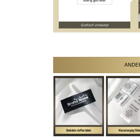
Grafisch ontwerp
ANDER
Bedrukte stoffen labels
Wasverzorging Etike