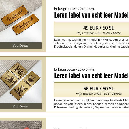
Etiketgrootte - 20x55mm.
Leren label van echt leer Mode
49 EUR / 50 St.
Prijs tussen: 0,38 - 0,504 EUR/St.
Label van natuurlijk leer model EP-M43 gepersonalise
schoenen, tassen, jassen, broeken, jurken en vele and
Voorbeeld
Kledinglabels Maken Online Nederland, Kleding Labels
Nederland , echt leer Nederland ...
Etiketgrootte - 25x70mm.
Leren label van echt leer Mode
56 EUR / 50 St.
Prijs tussen: 0,425 - 0,567 EUR/St.
Leren label van natuurlijk leer van hoge kwaliteit E
opnaaien van jassen, jeans, hoeden, tassen en andere
Voorbeeld
Etiketten Kleding Nederland, Gepersonaliseerde Label
natuurlijk leer Nederland ...