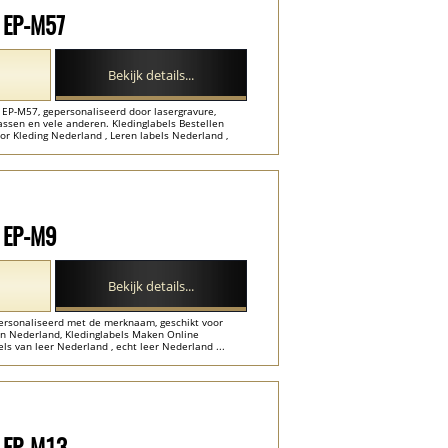
l EP-M57
Bekijk details...
 EP-M57, gepersonaliseerd door lasergravure,
 tassen en vele anderen. Kledinglabels Bestellen
r Kleding Nederland , Leren labels Nederland ,
l EP-M9
Bekijk details...
personaliseerd met de merknaam, geschikt voor
en Nederland, Kledinglabels Maken Online
s van leer Nederland , echt leer Nederland ...
l EP-M13