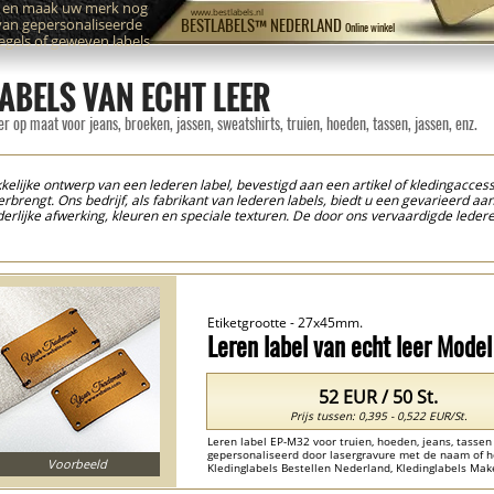
n en maak uw merk nog
www.bestlabels.nl
van gepersonaliseerde
BESTLABELS™ NEDERLAND
Online winkel
zegels of geweven labels
ABELS VAN ECHT LEER
er op maat voor jeans, broeken, jassen, sweatshirts, truien, hoeden, tassen, jassen, enz.
elijke ontwerp van een lederen label, bevestigd aan een artikel of kledingaccessoi
brengt. Ons bedrijf, als fabrikant van lederen labels, biedt u een gevarieerd a
nderlijke afwerking, kleuren en speciale texturen. De door ons vervaardigde leder
hogen. Voorbeelden van het gebruik van lederen etiketten kunnen ontelbaar zijn, 
 tassen, of kledingaccessoires zoals hoeden, petten, sjaals, handschoenen, enz. ma
eigen label van natuurlijk leer ontwerpen in minder dan 1 minuut! U hoeft alleen
personaliseren met een tekst of logo en uw favoriete kleuren. Zo heeft u binnen 
 klikken! In het label productieproces gebruiken we de nieuwste technologieën in
jden, warm of koud reliëf. Aan het einde van de productie ondergaat elk etiket ee
Etiketgrootte - 27x45mm.
n te brengen en te genieten van het eindresultaat, wat tevreden klanten betekent!
Leren label van echt leer Mode
52 EUR / 50 St.
Prijs tussen: 0,395 - 0,522 EUR/St.
Leren label EP-M32 voor truien, hoeden, jeans, tassen
gepersonaliseerd door lasergravure met de naam of he
Voorbeeld
Kledinglabels Bestellen Nederland, Kledinglabels Mak
Nederland ...