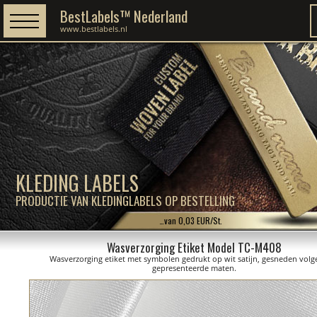
BestLabels™ Nederland
www.bestlabels.nl
KLEDING LABELS
PRODUCTIE VAN KLEDINGLABELS OP BESTELLING
…van 0,03 EUR/St.
Wasverzorging Etiket Model TC-M408
Wasverzorging etiket met symbolen gedrukt op wit satijn, gesneden volg
gepresenteerde maten.