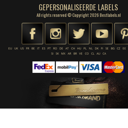
GEPERSONALISEERDE LABELS
All rights reserved © Copyright 2026 Bestlabels.nl
EU
UK
US
FR
BE
IT
ES
PT
RO
DE
AT
CH
HU
PL
NL
DK
FI
SE
BG
CZ
EE
SI
SK
MX
AR
BR
VE
CO
CL
AU
CA