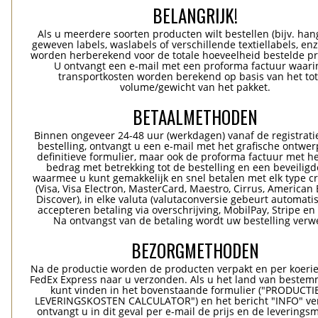
BELANGRIJK!
Als u meerdere soorten producten wilt bestellen (bijv. han
geweven labels, waslabels of verschillende textiellabels, enz
worden herberekend voor de totale hoeveelheid bestelde p
U ontvangt een e-mail met een proforma factuur waari
transportkosten worden berekend op basis van het tot
volume/gewicht van het pakket.
BETAALMETHODEN
Binnen ongeveer 24-48 uur (werkdagen) vanaf de registrati
bestelling, ontvangt u een e-mail met het grafische ontwer
definitieve formulier, maar ook de proforma factuur met he
bedrag met betrekking tot de bestelling en een beveiligde
waarmee u kunt gemakkelijk en snel betalen met elk type c
(Visa, Visa Electron, MasterCard, Maestro, Cirrus, American 
Discover), in elke valuta (valutaconversie gebeurt automatis
accepteren betaling via overschrijving, MobilPay, Stripe en
Na ontvangst van de betaling wordt uw bestelling verwe
BEZORGMETHODEN
Na de productie worden de producten verpakt en per koerie
FedEx Express naar u verzonden. Als u het land van bestem
kunt vinden in het bovenstaande formulier ("PRODUCTI
LEVERINGSKOSTEN CALCULATOR") en het bericht "INFO" ver
ontvangt u in dit geval per e-mail de prijs en de levering