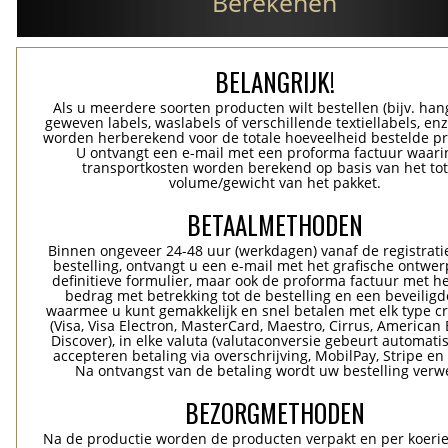
Berekenen
BELANGRIJK!
Als u meerdere soorten producten wilt bestellen (bijv. han
geweven labels, waslabels of verschillende textiellabels, enz
worden herberekend voor de totale hoeveelheid bestelde p
U ontvangt een e-mail met een proforma factuur waari
transportkosten worden berekend op basis van het tot
volume/gewicht van het pakket.
BETAALMETHODEN
Binnen ongeveer 24-48 uur (werkdagen) vanaf de registrati
bestelling, ontvangt u een e-mail met het grafische ontwer
definitieve formulier, maar ook de proforma factuur met he
bedrag met betrekking tot de bestelling en een beveiligde
waarmee u kunt gemakkelijk en snel betalen met elk type c
(Visa, Visa Electron, MasterCard, Maestro, Cirrus, American 
Discover), in elke valuta (valutaconversie gebeurt automatis
accepteren betaling via overschrijving, MobilPay, Stripe en
Na ontvangst van de betaling wordt uw bestelling verwe
BEZORGMETHODEN
Na de productie worden de producten verpakt en per koerie