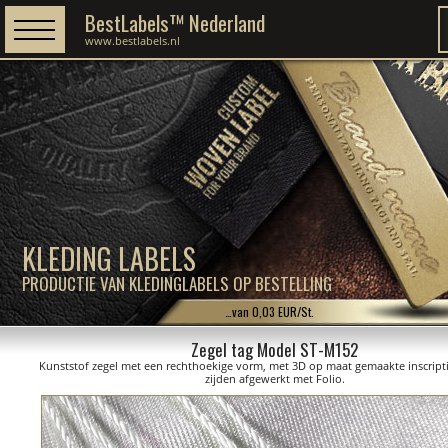
BestLabels™ Nederland
www.bestlabels.nl
KLEDING LABELS
PRODUCTIE VAN KLEDINGLABELS OP BESTELLING
…van 0,03 EUR/St.
Zegel tag Model ST-M152
Kunststof zegel met een rechthoekige vorm, met 3D op maat gemaakte inscript
zijden afgewerkt met Folio.