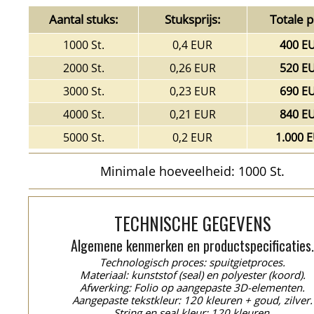
Aantal stuks:
Stuksprijs:
Totale pr
1000 St.
0,4 EUR
400 E
2000 St.
0,26 EUR
520 E
3000 St.
0,23 EUR
690 E
4000 St.
0,21 EUR
840 E
5000 St.
0,2 EUR
1.000 
Minimale hoeveelheid: 1000 St.
TECHNISCHE GEGEVENS
Algemene kenmerken en productspecificaties
Technologisch proces: spuitgietproces.
Materiaal: kunststof (seal) en polyester (koord).
Afwerking: Folio op aangepaste 3D-elementen.
Aangepaste tekstkleur: 120 kleuren + goud, zilver.
String en seal kleur: 120 kleuren.