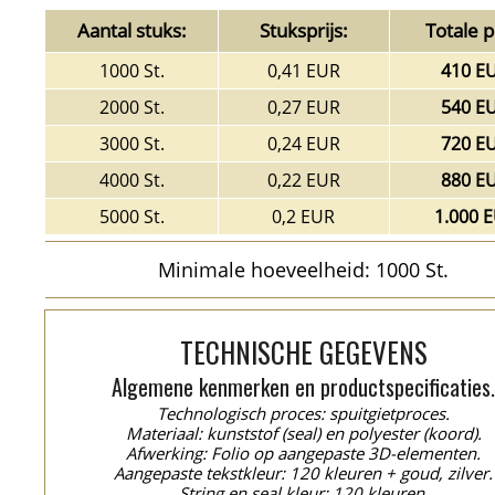
Aantal stuks:
Stuksprijs:
Totale pr
1000 St.
0,41 EUR
410 E
2000 St.
0,27 EUR
540 E
3000 St.
0,24 EUR
720 E
4000 St.
0,22 EUR
880 E
5000 St.
0,2 EUR
1.000 
Minimale hoeveelheid: 1000 St.
TECHNISCHE GEGEVENS
Algemene kenmerken en productspecificaties
Technologisch proces: spuitgietproces.
Materiaal: kunststof (seal) en polyester (koord).
Afwerking: Folio op aangepaste 3D-elementen.
Aangepaste tekstkleur: 120 kleuren + goud, zilver.
String en seal kleur: 120 kleuren.