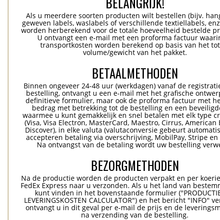
BELANGRIJK!
Als u meerdere soorten producten wilt bestellen (bijv. han
geweven labels, waslabels of verschillende textiellabels, enz
worden herberekend voor de totale hoeveelheid bestelde p
U ontvangt een e-mail met een proforma factuur waari
transportkosten worden berekend op basis van het tot
volume/gewicht van het pakket.
BETAALMETHODEN
Binnen ongeveer 24-48 uur (werkdagen) vanaf de registrati
bestelling, ontvangt u een e-mail met het grafische ontwer
definitieve formulier, maar ook de proforma factuur met he
bedrag met betrekking tot de bestelling en een beveiligde
waarmee u kunt gemakkelijk en snel betalen met elk type c
(Visa, Visa Electron, MasterCard, Maestro, Cirrus, American 
Discover), in elke valuta (valutaconversie gebeurt automatis
accepteren betaling via overschrijving, MobilPay, Stripe en
Na ontvangst van de betaling wordt uw bestelling verwe
BEZORGMETHODEN
Na de productie worden de producten verpakt en per koerie
FedEx Express naar u verzonden. Als u het land van bestem
kunt vinden in het bovenstaande formulier ("PRODUCTI
LEVERINGSKOSTEN CALCULATOR") en het bericht "INFO" ver
ontvangt u in dit geval per e-mail de prijs en de levering
na verzending van de bestelling.