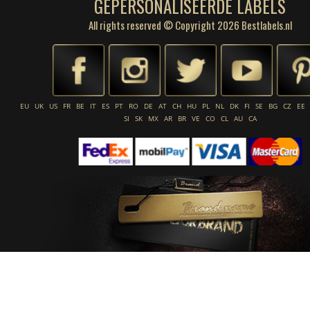
GEPERSONALISEERDE LABELS
All rights reserved © Copyright 2026 Bestlabels.nl
EU
UK
US
FR
BE
IT
ES
PT
RO
DE
AT
CH
HU
PL
NL
DK
FI
SE
BG
CZ
EE
SI
SK
MX
AR
BR
VE
CO
CL
AU
CA