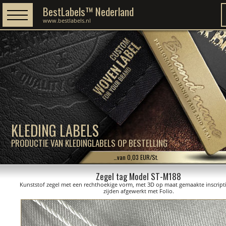
BestLabels™ Nederland
www.bestlabels.nl
KLEDING LABELS
PRODUCTIE VAN KLEDINGLABELS OP BESTELLING
…van 0,03 EUR/St.
Zegel tag Model ST-M188
Kunststof zegel met een rechthoekige vorm, met 3D op maat gemaakte inscript
zijden afgewerkt met Folio.