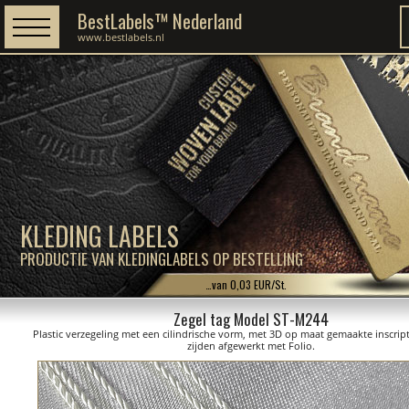
BestLabels™ Nederland
www.bestlabels.nl
KLEDING LABELS
PRODUCTIE VAN KLEDINGLABELS OP BESTELLING
…van 0,03 EUR/St.
Zegel tag Model ST-M244
Plastic verzegeling met een cilindrische vorm, met 3D op maat gemaakte inscrip
zijden afgewerkt met Folio.