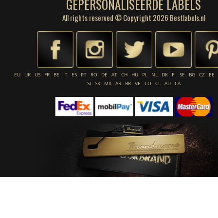
GEPERSONALISEERDE LABELS
All rights reserved © Copyright 2026 Bestlabels.nl
EU
UK
US
FR
BE
IT
ES
PT
RO
DE
AT
CH
HU
PL
NL
DK
FI
SE
BG
CZ
EE
SI
SK
MX
AR
BR
VE
CO
CL
AU
CA