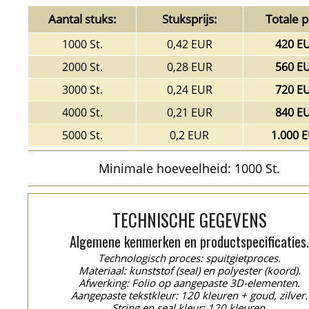
Aantal stuks:
Stuksprijs:
Totale pr
1000 St.
0,42 EUR
420 E
2000 St.
0,28 EUR
560 E
3000 St.
0,24 EUR
720 E
4000 St.
0,21 EUR
840 E
5000 St.
0,2 EUR
1.000 
Minimale hoeveelheid: 1000 St.
TECHNISCHE GEGEVENS
Algemene kenmerken en productspecificaties
Technologisch proces: spuitgietproces.
Materiaal: kunststof (seal) en polyester (koord).
Afwerking: Folio op aangepaste 3D-elementen.
Aangepaste tekstkleur: 120 kleuren + goud, zilver.
String en seal kleur: 120 kleuren.