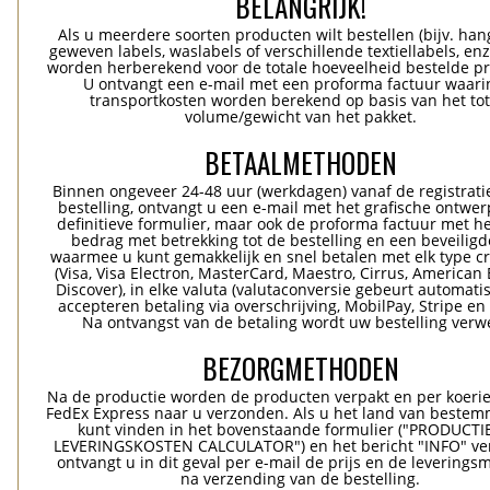
BELANGRIJK!
Als u meerdere soorten producten wilt bestellen (bijv. han
geweven labels, waslabels of verschillende textiellabels, enz
worden herberekend voor de totale hoeveelheid bestelde p
U ontvangt een e-mail met een proforma factuur waari
transportkosten worden berekend op basis van het tot
volume/gewicht van het pakket.
BETAALMETHODEN
Binnen ongeveer 24-48 uur (werkdagen) vanaf de registrati
bestelling, ontvangt u een e-mail met het grafische ontwer
definitieve formulier, maar ook de proforma factuur met he
bedrag met betrekking tot de bestelling en een beveiligde
waarmee u kunt gemakkelijk en snel betalen met elk type c
(Visa, Visa Electron, MasterCard, Maestro, Cirrus, American 
Discover), in elke valuta (valutaconversie gebeurt automatis
accepteren betaling via overschrijving, MobilPay, Stripe en
Na ontvangst van de betaling wordt uw bestelling verwe
BEZORGMETHODEN
Na de productie worden de producten verpakt en per koerie
FedEx Express naar u verzonden. Als u het land van bestem
kunt vinden in het bovenstaande formulier ("PRODUCTI
LEVERINGSKOSTEN CALCULATOR") en het bericht "INFO" ver
ontvangt u in dit geval per e-mail de prijs en de levering
na verzending van de bestelling.