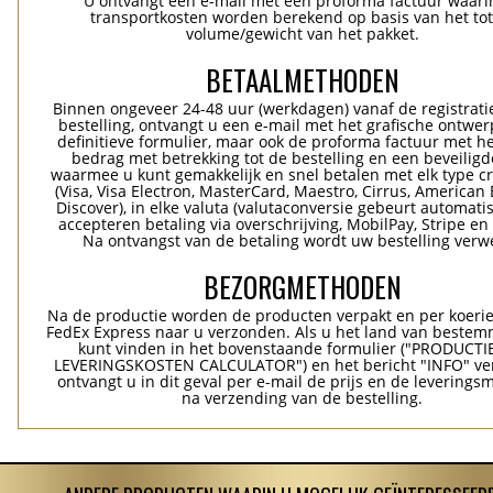
U ontvangt een e-mail met een proforma factuur waari
transportkosten worden berekend op basis van het tot
volume/gewicht van het pakket.
BETAALMETHODEN
Binnen ongeveer 24-48 uur (werkdagen) vanaf de registrati
bestelling, ontvangt u een e-mail met het grafische ontwer
definitieve formulier, maar ook de proforma factuur met he
bedrag met betrekking tot de bestelling en een beveiligde
waarmee u kunt gemakkelijk en snel betalen met elk type c
(Visa, Visa Electron, MasterCard, Maestro, Cirrus, American 
Discover), in elke valuta (valutaconversie gebeurt automatis
accepteren betaling via overschrijving, MobilPay, Stripe en
Na ontvangst van de betaling wordt uw bestelling verwe
BEZORGMETHODEN
Na de productie worden de producten verpakt en per koerie
FedEx Express naar u verzonden. Als u het land van bestem
kunt vinden in het bovenstaande formulier ("PRODUCTI
LEVERINGSKOSTEN CALCULATOR") en het bericht "INFO" ver
ontvangt u in dit geval per e-mail de prijs en de levering
na verzending van de bestelling.