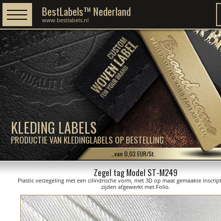
BestLabels™ Nederland
www.bestlabels.nl
KLEDING LABELS
PRODUCTIE VAN KLEDINGLABELS OP BESTELLING
…van 0,03 EUR/St.
Zegel tag Model ST-M249
Plastic verzegeling met een cilindrische vorm, met 3D op maat gemaakte inscrip
zijden afgewerkt met Folio.