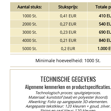
Aantal stuks:
Stuksprijs:
Totale pr
1000 St.
0,41 EUR
410 E
2000 St.
0,27 EUR
540 E
3000 St.
0,23 EUR
690 E
4000 St.
0,21 EUR
840 E
5000 St.
0,2 EUR
1.000 
Minimale hoeveelheid: 1000 St.
TECHNISCHE GEGEVENS
Algemene kenmerken en productspecificaties
Technologisch proces: spuitgietproces.
Materiaal: kunststof (seal) en polyester (koord).
Afwerking: Folio op aangepaste 3D-elementen.
Aangepaste tekstkleur: 120 kleuren + goud, zilver.
String en seal kleur: 120 kleuren.