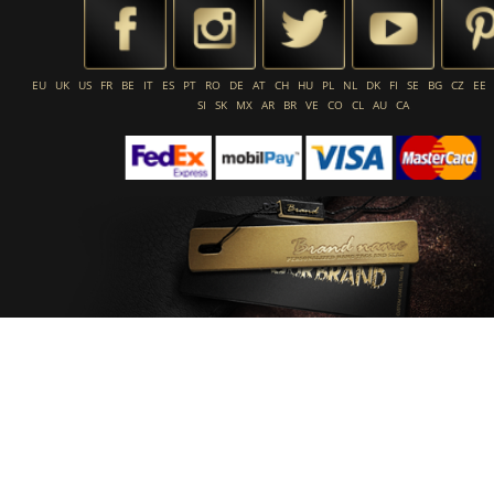
EU
UK
US
FR
BE
IT
ES
PT
RO
DE
AT
CH
HU
PL
NL
DK
FI
SE
BG
CZ
EE
SI
SK
MX
AR
BR
VE
CO
CL
AU
CA