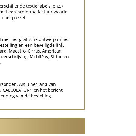
rschillende textiellabels, enz.)
 met een proforma factuur waarin
n het pakket.
l met het grafische ontwerp in het
stelling en een beveiligde link,
Card, Maestro, Cirrus, American
overschrijving, MobilPay, Stripe en
.
rzonden. Als u het land van
N CALCULATOR") en het bericht
zending van de bestelling.