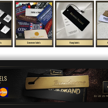
ls
Geweven labels
Hanglabels
ELS
l
EU
UK
US
F