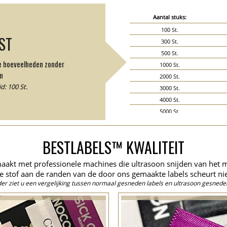
Aantal stuks:
100 St.
JST
300 St.
500 St.
de hoeveelheden zonder
1000 St.
n
2000 St.
: 100 St.
3000 St.
4000 St.
5000 St.
6000 St.
7000 St.
BESTLABELS™ KWALITEIT
8000 St.
9000 St.
aakt met professionele machines die ultrasoon snijden van het 
10000 St.
e stof aan de randen van de door ons gemaakte labels scheurt nie
15000 St.
er ziet u een vergelijking tussen normaal gesneden labels en ultrasoon gesneden
20000 St.