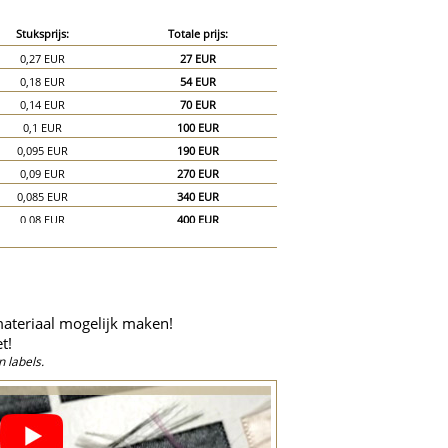
Stuksprijs:
Totale prijs:
0,27 EUR
27 EUR
0,18 EUR
54 EUR
0,14 EUR
70 EUR
0,1 EUR
100 EUR
0,095 EUR
190 EUR
0,09 EUR
270 EUR
0,085 EUR
340 EUR
0,08 EUR
400 EUR
0,075 EUR
450 EUR
0,07 EUR
490 EUR
0,065 EUR
520 EUR
0,06 EUR
540 EUR
materiaal mogelijk maken!
0,055 EUR
550 EUR
t!
0,05 EUR
750 EUR
 labels.
0,045 EUR
900 EUR