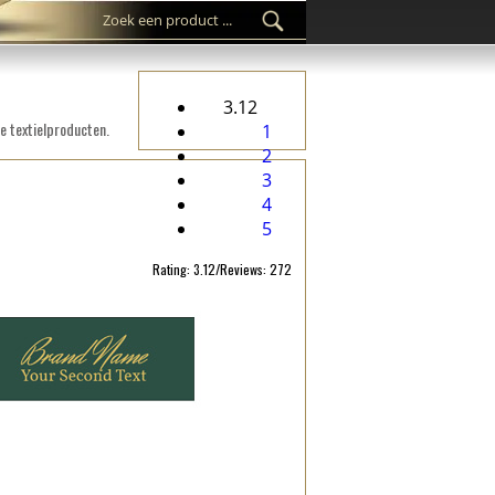
3.12
e textielproducten.
1
2
3
4
5
Rating: 3.12/Reviews: 272