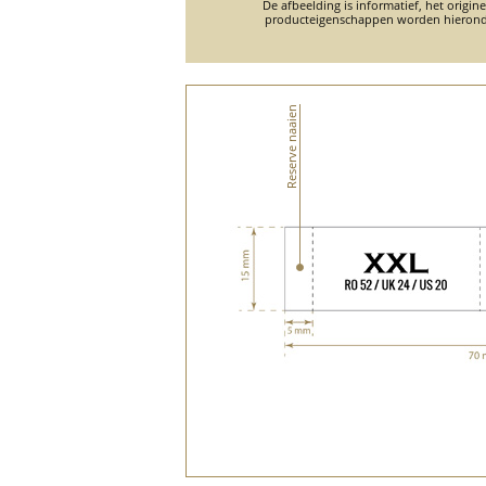
De afbeelding is informatief, het origin
producteigenschappen worden hierond
Reserve naaien