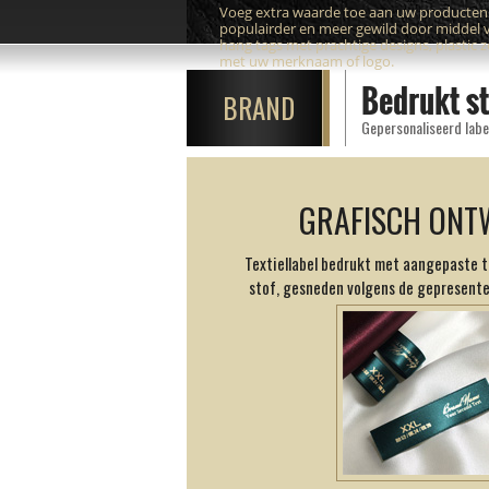
Voeg extra waarde toe aan uw producte
populairder en meer gewild door middel 
hang tags met prachtige designs, plastic 
met uw merknaam of logo.
Bedrukt st
BRAND
Gepersonaliseerd label
GRAFISCH ONT
Textiellabel bedrukt met aangepaste t
stof, gesneden volgens de gepresent