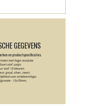
SCHE GEGEVENS
rken en productspecificaties.
printen met hoge resolutie
Soort stof: satijn.
ur stof: 10 kleuren.
eur: goud, zilver, zwart.
ijkheid voor embleem/logo.
lgrootte - 15x70mm.