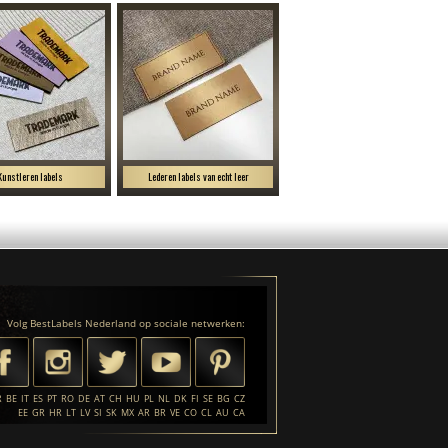
Kunstleren labels
Lederen labels van echt leer
Volg BestLabels Nederland op sociale netwerken:
R
BE
IT
ES
PT
RO
DE
AT
CH
HU
PL
NL
DK
FI
SE
BG
CZ
EE
GR
HR
LT
LV
SI
SK
MX
AR
BR
VE
CO
CL
AU
CA