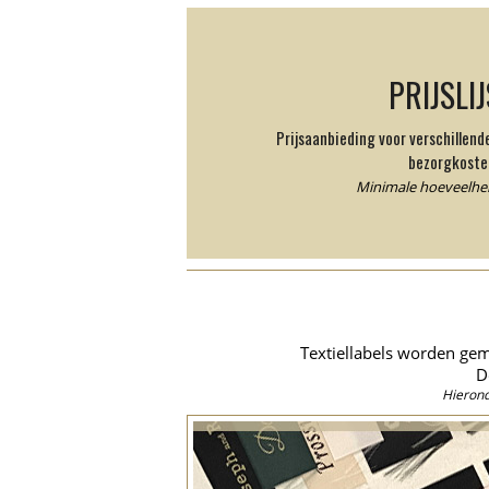
PRIJSLI
Prijsaanbieding voor verschillen
bezorgkoste
Minimale hoeveelheid
Textiellabels worden gem
D
Hierond