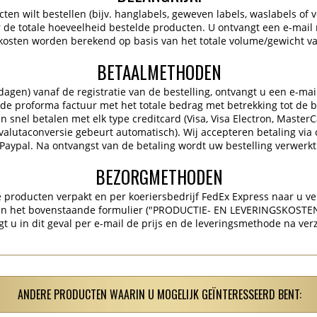
en wilt bestellen (bijv. hanglabels, geweven labels, waslabels of ve
de totale hoeveelheid bestelde producten. U ontvangt een e-mail
kosten worden berekend op basis van het totale volume/gewicht va
BETAALMETHODEN
gen) vanaf de registratie van de bestelling, ontvangt u een e-mai
 de proforma factuur met het totale bedrag met betrekking tot de be
 snel betalen met elk type creditcard (Visa, Visa Electron, Master
 (valutaconversie gebeurt automatisch). Wij accepteren betaling via 
Paypal. Na ontvangst van de betaling wordt uw bestelling verwerkt
BEZORGMETHODEN
producten verpakt en per koeriersbedrijf FedEx Express naar u ve
 in het bovenstaande formulier ("PRODUCTIE- EN LEVERINGSKOSTE
gt u in dit geval per e-mail de prijs en de leveringsmethode na ver
ANDERE PRODUCTEN WAARIN U MOGELIJK GEÏNTERESSEERD BENT: