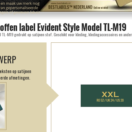
n en maak uw merk nog
www.bestlabels.nl
BESTLABELS™ NEDERLAND
van gepersonaliseerde
Online winkel
zegels of geweven labels
offen label Evident Style Model TL-M19
 TL-M19 gedrukt op satijnen stof. Geschikt voor kleding, kledingaccessoires en ander
WERP
eksten op satijnen
eerde afmetingen.