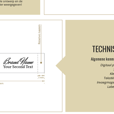
ele ontwerp en de
er weergegeven!
Reserve naaien
TECHNI
Algemene kenme
Digitaal 
Kle
Tekstkl
Invoegmogel
Labe