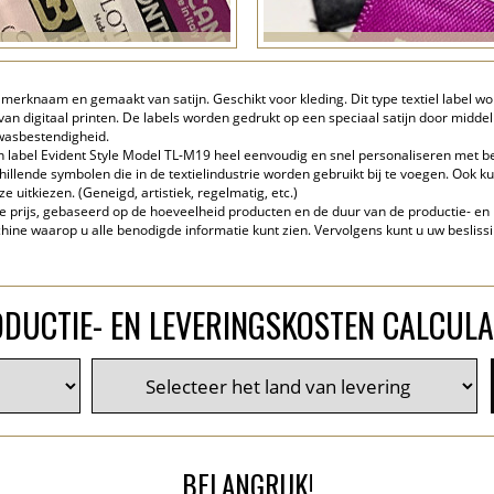
 merknaam en gemaakt van satijn. Geschikt voor kleding. Dit type textiel label 
n digitaal printen. De labels worden gedrukt op een speciaal satijn door middel 
wasbestendigheid.
n label Evident Style Model TL-M19 heel eenvoudig en snel personaliseren met beh
illende symbolen die in de textielindustrie worden gebruikt bij te voegen. Ook
e uitkiezen. (Geneigd, artistiek, regelmatig, etc.)
te prijs, gebaseerd op de hoeveelheid producten en de duur van de productie- en l
ne waarop u alle benodigde informatie kunt zien. Vervolgens kunt u uw beslissi
DUCTIE- EN LEVERINGSKOSTEN CALCUL
BELANGRIJK!