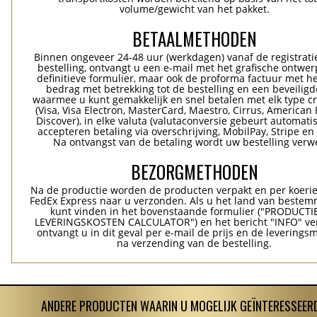
volume/gewicht van het pakket.
BETAALMETHODEN
Binnen ongeveer 24-48 uur (werkdagen) vanaf de registrati
bestelling, ontvangt u een e-mail met het grafische ontwer
definitieve formulier, maar ook de proforma factuur met he
bedrag met betrekking tot de bestelling en een beveiligde
waarmee u kunt gemakkelijk en snel betalen met elk type c
(Visa, Visa Electron, MasterCard, Maestro, Cirrus, American 
Discover), in elke valuta (valutaconversie gebeurt automatis
accepteren betaling via overschrijving, MobilPay, Stripe en
Na ontvangst van de betaling wordt uw bestelling verwe
BEZORGMETHODEN
Na de productie worden de producten verpakt en per koerie
FedEx Express naar u verzonden. Als u het land van bestem
kunt vinden in het bovenstaande formulier ("PRODUCTI
LEVERINGSKOSTEN CALCULATOR") en het bericht "INFO" ver
ontvangt u in dit geval per e-mail de prijs en de levering
na verzending van de bestelling.
ANDERE PRODUCTEN WAARIN U MOGELIJK GEÏNTERESSEERD