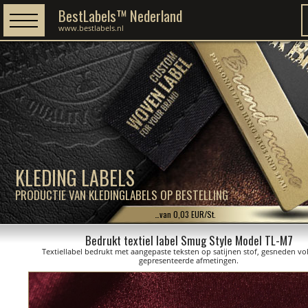
BestLabels™ Nederland
www.bestlabels.nl
KLEDING LABELS
PRODUCTIE VAN KLEDINGLABELS OP BESTELLING
…van 0,03 EUR/St.
Bedrukt textiel label Smug Style Model TL-M7
Textiellabel bedrukt met aangepaste teksten op satijnen stof, gesneden vo
gepresenteerde afmetingen.