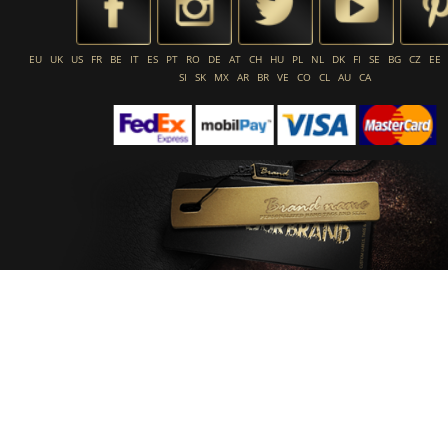
EU
UK
US
FR
BE
IT
ES
PT
RO
DE
AT
CH
HU
PL
NL
DK
FI
SE
BG
CZ
EE
SI
SK
MX
AR
BR
VE
CO
CL
AU
CA