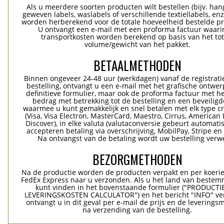
Als u meerdere soorten producten wilt bestellen (bijv. han
geweven labels, waslabels of verschillende textiellabels, enz
worden herberekend voor de totale hoeveelheid bestelde p
U ontvangt een e-mail met een proforma factuur waari
transportkosten worden berekend op basis van het tot
volume/gewicht van het pakket.
BETAALMETHODEN
Binnen ongeveer 24-48 uur (werkdagen) vanaf de registrati
bestelling, ontvangt u een e-mail met het grafische ontwer
definitieve formulier, maar ook de proforma factuur met he
bedrag met betrekking tot de bestelling en een beveiligde
waarmee u kunt gemakkelijk en snel betalen met elk type c
(Visa, Visa Electron, MasterCard, Maestro, Cirrus, American 
Discover), in elke valuta (valutaconversie gebeurt automatis
accepteren betaling via overschrijving, MobilPay, Stripe en
Na ontvangst van de betaling wordt uw bestelling verwe
BEZORGMETHODEN
Na de productie worden de producten verpakt en per koerie
FedEx Express naar u verzonden. Als u het land van bestem
kunt vinden in het bovenstaande formulier ("PRODUCTI
LEVERINGSKOSTEN CALCULATOR") en het bericht "INFO" ver
ontvangt u in dit geval per e-mail de prijs en de levering
na verzending van de bestelling.