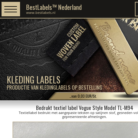
BestLabels™ Nederland
www.bestlabels.nl
KLEDING LABELS
PRODUCTIE VAN KLEDINGLABELS OP BESTELLING
…van 0,03 EUR/St.
Bedrukt textiel label Vogue Style Model TL-M94
Textiellabel bedrukt met aangepaste teksten op satijnen stof, gesneden vo
gepresenteerde afmetingen.