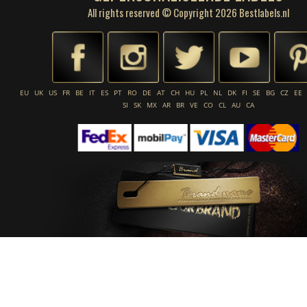
All rights reserved © Copyright 2026 Bestlabels.nl
EU
UK
US
FR
BE
IT
ES
PT
RO
DE
AT
CH
HU
PL
NL
DK
FI
SE
BG
CZ
EE
SI
SK
MX
AR
BR
VE
CO
CL
AU
CA