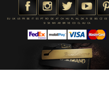
EU
UK
US
FR
BE
IT
ES
PT
RO
DE
AT
CH
HU
PL
NL
DK
FI
SE
BG
CZ
EE
SI
SK
MX
AR
BR
VE
CO
CL
AU
CA