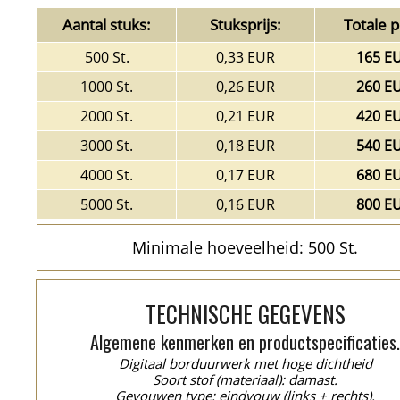
Aantal stuks:
Stuksprijs:
Totale pr
500 St.
0,33 EUR
165 E
1000 St.
0,26 EUR
260 E
2000 St.
0,21 EUR
420 E
3000 St.
0,18 EUR
540 E
4000 St.
0,17 EUR
680 E
5000 St.
0,16 EUR
800 E
Minimale hoeveelheid: 500 St.
TECHNISCHE GEGEVENS
Algemene kenmerken en productspecificaties
Digitaal borduurwerk met hoge dichtheid
Soort stof (materiaal): damast.
Gevouwen type: eindvouw (links + rechts).