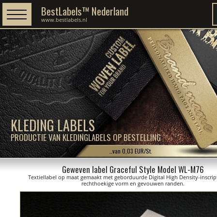
BestLabels™ Nederland
www.bestlabels.nl
KLEDING LABELS
PRODUCTIE VAN KLEDINGLABELS OP BESTELLING
…van 0,03 EUR/St.
Geweven label Graceful Style Model WL-M76
Textiellabel op maat gemaakt met geborduurde Digital High Density-inscrip
rechthoekige vorm en gevouwen randen.