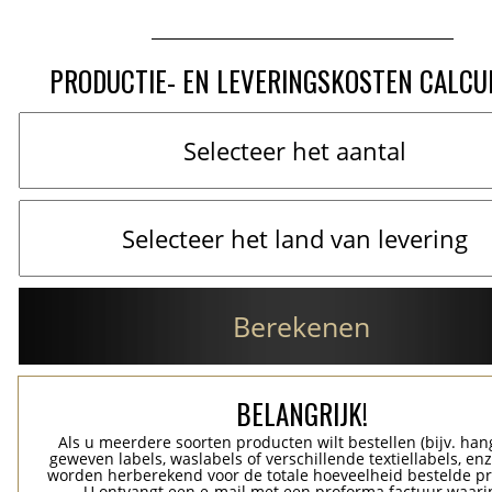
PRODUCTIE- EN LEVERINGSKOSTEN CALCU
Berekenen
BELANGRIJK!
Als u meerdere soorten producten wilt bestellen (bijv. han
geweven labels, waslabels of verschillende textiellabels, enz
worden herberekend voor de totale hoeveelheid bestelde p
U ontvangt een e-mail met een proforma factuur waari