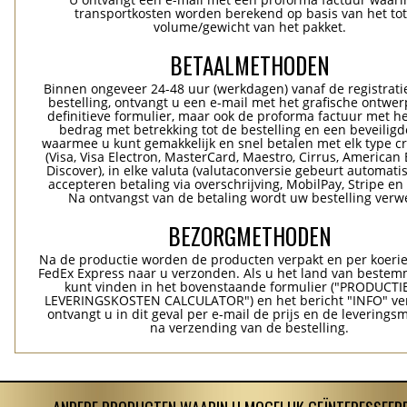
transportkosten worden berekend op basis van het tot
volume/gewicht van het pakket.
BETAALMETHODEN
Binnen ongeveer 24-48 uur (werkdagen) vanaf de registrati
bestelling, ontvangt u een e-mail met het grafische ontwer
definitieve formulier, maar ook de proforma factuur met he
bedrag met betrekking tot de bestelling en een beveiligde
waarmee u kunt gemakkelijk en snel betalen met elk type c
(Visa, Visa Electron, MasterCard, Maestro, Cirrus, American 
Discover), in elke valuta (valutaconversie gebeurt automatis
accepteren betaling via overschrijving, MobilPay, Stripe en
Na ontvangst van de betaling wordt uw bestelling verwe
BEZORGMETHODEN
Na de productie worden de producten verpakt en per koerie
FedEx Express naar u verzonden. Als u het land van bestem
kunt vinden in het bovenstaande formulier ("PRODUCTI
LEVERINGSKOSTEN CALCULATOR") en het bericht "INFO" ver
ontvangt u in dit geval per e-mail de prijs en de levering
na verzending van de bestelling.