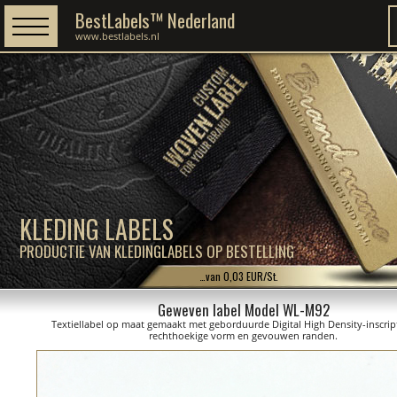
BestLabels™ Nederland
www.bestlabels.nl
KLEDING LABELS
PRODUCTIE VAN KLEDINGLABELS OP BESTELLING
…van 0,03 EUR/St.
Geweven label Model WL-M92
Textiellabel op maat gemaakt met geborduurde Digital High Density-inscrip
rechthoekige vorm en gevouwen randen.