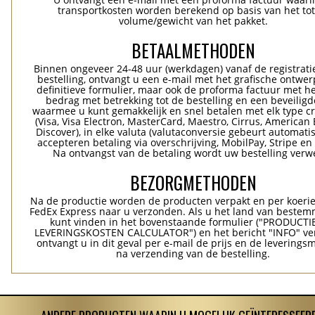
transportkosten worden berekend op basis van het tot
volume/gewicht van het pakket.
BETAALMETHODEN
Binnen ongeveer 24-48 uur (werkdagen) vanaf de registrati
bestelling, ontvangt u een e-mail met het grafische ontwer
definitieve formulier, maar ook de proforma factuur met he
bedrag met betrekking tot de bestelling en een beveiligde
waarmee u kunt gemakkelijk en snel betalen met elk type c
(Visa, Visa Electron, MasterCard, Maestro, Cirrus, American 
Discover), in elke valuta (valutaconversie gebeurt automatis
accepteren betaling via overschrijving, MobilPay, Stripe en
Na ontvangst van de betaling wordt uw bestelling verwe
BEZORGMETHODEN
Na de productie worden de producten verpakt en per koerie
FedEx Express naar u verzonden. Als u het land van bestem
kunt vinden in het bovenstaande formulier ("PRODUCTI
LEVERINGSKOSTEN CALCULATOR") en het bericht "INFO" ver
ontvangt u in dit geval per e-mail de prijs en de levering
na verzending van de bestelling.