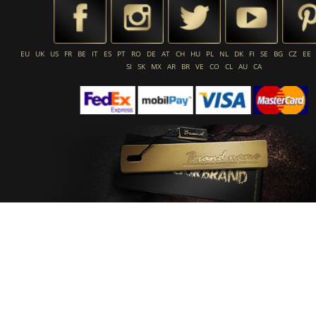
EU
UK
US
FR
BE
IT
ES
PT
RO
DE
AT
CH
HU
PL
NL
DK
FI
SE
BG
CZ
EE
SI
SK
MX
AR
BR
VE
CO
CL
AU
CA