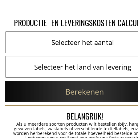
PRODUCTIE- EN LEVERINGSKOSTEN CALCU
Berekenen
BELANGRIJK!
Als u meerdere soorten producten wilt bestellen (bijv. han
geweven labels, waslabels of verschillende textiellabels, enz
worden herberekend voor de totale hoeveelheid bestelde p
U ontvangt een e-mail met een proforma factuur waari