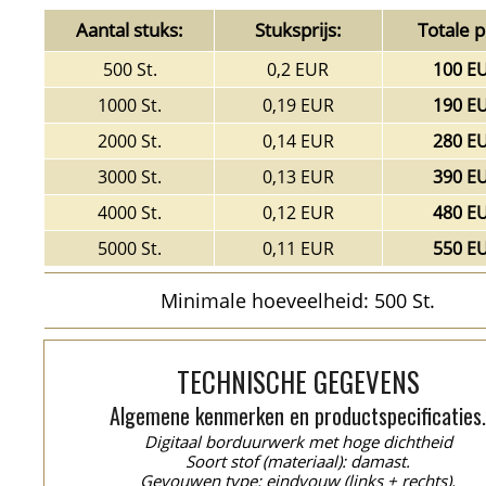
Aantal stuks:
Stuksprijs:
Totale pr
500 St.
0,2 EUR
100 E
1000 St.
0,19 EUR
190 E
2000 St.
0,14 EUR
280 E
3000 St.
0,13 EUR
390 E
4000 St.
0,12 EUR
480 E
5000 St.
0,11 EUR
550 E
Minimale hoeveelheid: 500 St.
TECHNISCHE GEGEVENS
Algemene kenmerken en productspecificaties
Digitaal borduurwerk met hoge dichtheid
Soort stof (materiaal): damast.
Gevouwen type: eindvouw (links + rechts).