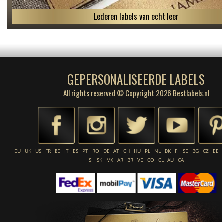
Lederen labels van echt leer
GEPERSONALISEERDE LABELS
All rights reserved © Copyright 2026 Bestlabels.nl
EU
UK
US
FR
BE
IT
ES
PT
RO
DE
AT
CH
HU
PL
NL
DK
FI
SE
BG
CZ
EE
SI
SK
MX
AR
BR
VE
CO
CL
AU
CA