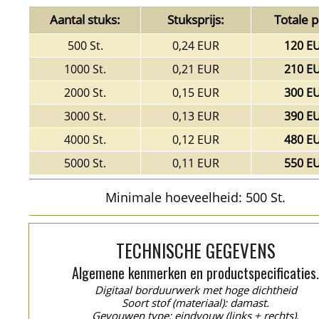
Aantal stuks:
Stuksprijs:
Totale pr
500 St.
0,24 EUR
120 E
1000 St.
0,21 EUR
210 E
2000 St.
0,15 EUR
300 E
3000 St.
0,13 EUR
390 E
4000 St.
0,12 EUR
480 E
5000 St.
0,11 EUR
550 E
Minimale hoeveelheid: 500 St.
TECHNISCHE GEGEVENS
Algemene kenmerken en productspecificaties
Digitaal borduurwerk met hoge dichtheid
Soort stof (materiaal): damast.
Gevouwen type: eindvouw (links + rechts).