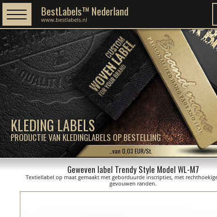
BestLabels™ Nederland
www.bestlabels.nl
KLEDING LABELS
PRODUCTIE VAN KLEDINGLABELS OP BESTELLING
…van 0,03 EUR/St.
Geweven label Trendy Style Model WL-M7
Textiellabel op maat gemaakt met geborduurde inscripties, met rechthoekig
gevouwen randen.