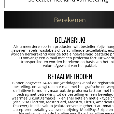
Berekenen
BELANGRIJK!
Als u meerdere soorten producten wilt bestellen (bijv. han
geweven labels, waslabels of verschillende textiellabels, enz
worden herberekend voor de totale hoeveelheid bestelde p
U ontvangt een e-mail met een proforma factuur waari
transportkosten worden berekend op basis van het tot
volume/gewicht van het pakket.
BETAALMETHODEN
Binnen ongeveer 24-48 uur (werkdagen) vanaf de registrati
bestelling, ontvangt u een e-mail met het grafische ontwer
definitieve formulier, maar ook de proforma factuur met he
bedrag met betrekking tot de bestelling en een beveiligde
waarmee u kunt gemakkelijk en snel betalen met elk type c
(Visa, Visa Electron, MasterCard, Maestro, Cirrus, American 
Discover), in elke valuta (valutaconversie gebeurt automatis
accepteren betaling via overschrijving, MobilPay, Stripe en
Na ontvangst van de betaling wordt uw bestelling verwe