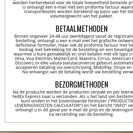
worden herberekend voor de totale hoeveelheid bestelde p
U ontvangt een e-mail met een proforma factuur waari
transportkosten worden berekend op basis van het tot
volume/gewicht van het pakket.
BETAALMETHODEN
Binnen ongeveer 24-48 uur (werkdagen) vanaf de registrati
bestelling, ontvangt u een e-mail met het grafische ontwer
definitieve formulier, maar ook de proforma factuur met he
bedrag met betrekking tot de bestelling en een beveiligde
waarmee u kunt gemakkelijk en snel betalen met elk type c
(Visa, Visa Electron, MasterCard, Maestro, Cirrus, American 
Discover), in elke valuta (valutaconversie gebeurt automatis
accepteren betaling via overschrijving, MobilPay, Stripe en
Na ontvangst van de betaling wordt uw bestelling verwe
BEZORGMETHODEN
Na de productie worden de producten verpakt en per koerie
FedEx Express naar u verzonden. Als u het land van bestem
kunt vinden in het bovenstaande formulier ("PRODUCTI
LEVERINGSKOSTEN CALCULATOR") en het bericht "INFO" ver
ontvangt u in dit geval per e-mail de prijs en de levering
na verzending van de bestelling.