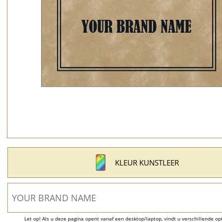
KLEUR KUNSTLEER
Let op! Als u deze pagina opent vanaf een desktop/laptop, vindt u verschillende opti