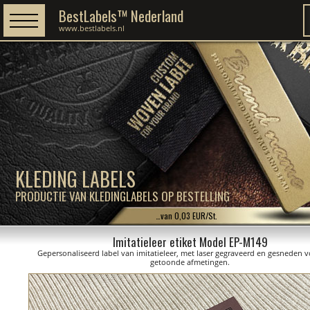
BestLabels™ Nederland
www.bestlabels.nl
KLEDING LABELS
PRODUCTIE VAN KLEDINGLABELS OP BESTELLING
…van 0,03 EUR/St.
Imitatieleer etiket Model EP-M149
Gepersonaliseerd label van imitatieleer, met laser gegraveerd en gesneden 
getoonde afmetingen.