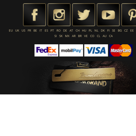
EU
UK
US
FR
BE
IT
ES
PT
RO
DE
AT
CH
HU
PL
NL
DK
FI
SE
BG
CZ
EE
SI
SK
MX
AR
BR
VE
CO
CL
AU
CA