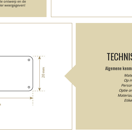
ele ontwerp en de
er weergegeven!
TECHNI
Algemene kenme
Mater
Op m
Person
Optie o
Materiaal
Etik