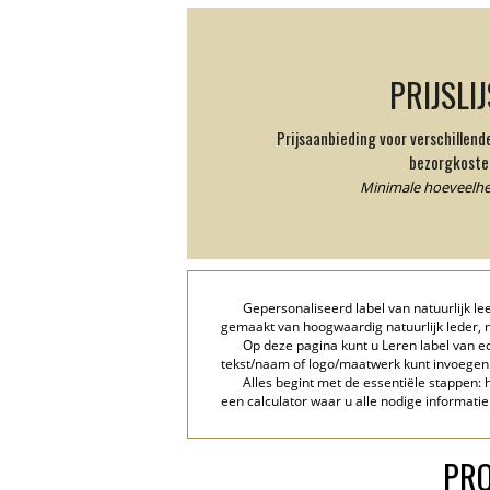
PRIJSLI
Prijsaanbieding voor verschillen
bezorgkoste
Minimale hoeveelhei
Gepersonaliseerd label van natuurlijk l
gemaakt van hoogwaardig natuurlijk leder, 
Op deze pagina kunt u Leren label van e
tekst/naam of logo/maatwerk kunt invoegen
Alles begint met de essentiële stappen: 
een calculator waar u alle nodige informatie
PRO