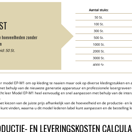
Aantal stuks:
50 St.
JST
100 St.
300 St.
de hoeveelheden zonder
500 St.
n
1000 St.
d: 50 St.
2000 St.
3000 St.
4000 St.
5000 St.
eer model EP-M1 om op kleding te naaien maar ook op diverse kledingstukken en ac
met behulp van de nieuwste generatie apparatuur en professionele lasergraveer-
cht leer Model EP-M1 heel eenvoudig en snel aanpassen met behulp van de inter
.
het kiezen van de juiste prijs afhankelijk van de hoeveelheid en de productie- en
 kunt vinden, waarna u dit model lederen label kunt aanpassen en de bestelling k
DUCTIE- EN LEVERINGSKOSTEN CALCUL