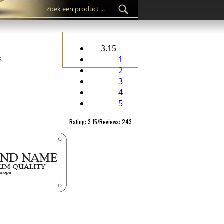
3.15
s.
1
2
3
4
5
Rating: 3.15/Reviews: 243