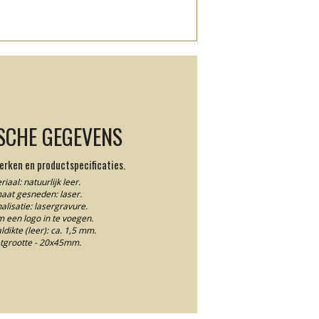
SCHE GEGEVENS
rken en productspecificaties.
iaal: natuurlijk leer.
aat gesneden: laser.
alisatie: lasergravure.
m een logo in te voegen.
dikte (leer): ca. 1,5 mm.
etgrootte - 20x45mm.