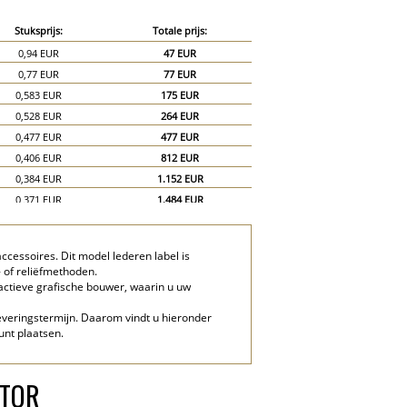
Stuksprijs:
Totale prijs:
0,94 EUR
47 EUR
0,77 EUR
77 EUR
0,583 EUR
175 EUR
0,528 EUR
264 EUR
0,477 EUR
477 EUR
0,406 EUR
812 EUR
0,384 EUR
1.152 EUR
0,371 EUR
1.484 EUR
0,365 EUR
1.825 EUR
cessoires. Dit model lederen label is
 of reliëfmethoden.
actieve grafische bouwer, waarin u uw
 leveringstermijn. Daarom vindt u hieronder
unt plaatsen.
ATOR