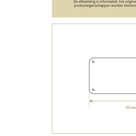
De afbeelding is informatief, het origin
producteigenschappen worden hierond