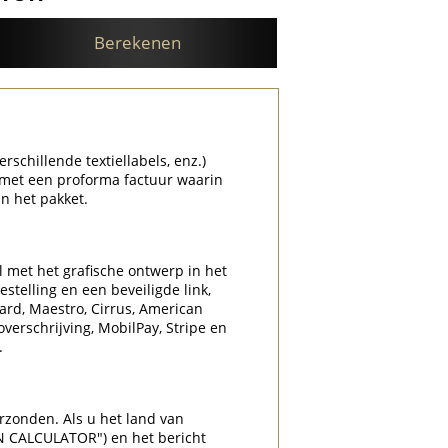
Berekenen
rschillende textiellabels, enz.)
 met een proforma factuur waarin
n het pakket.
l met het grafische ontwerp in het
stelling en een beveiligde link,
Card, Maestro, Cirrus, American
overschrijving, MobilPay, Stripe en
.
rzonden. Als u het land van
N CALCULATOR") en het bericht