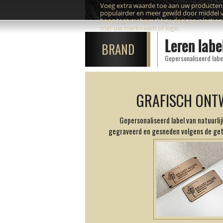
Voeg extra waarde toe aan uw producte
populairder en meer gewild door middel 
hang tags met prachtige designs, plastic 
met uw merknaam of logo.
Leren labe
BRAND
Gepersonaliseerd label
GRAFISCH ONT
Gepersonaliseerd label van natuurlijk
gegraveerd en gesneden volgens de ge