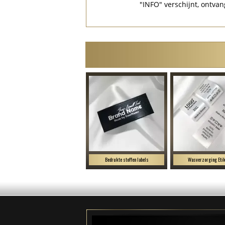
"INFO" verschijnt, ontvan
Bedrukte stoffen labels
Wasverzorging Etik