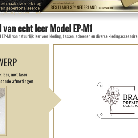
n en maak uw merk nog
www.bestlabels.nl
BESTLABELS™ NEDERLAND
van gepersonaliseerde
Online winkel
zegels of geweven labels
l van echt leer Model EP-M1
 EP-M1 van natuurlijk leer voor kleding, tassen, schoenen en diverse kledingaccessoire
WERP
 leer, met laser
toonde afmetingen.