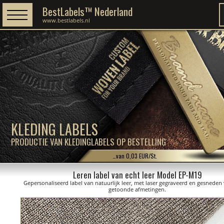
BestLabels™ Nederland
www.bestlabels.nl
KLEDING LABELS
PRODUCTIE VAN KLEDINGLABELS OP BESTELLING
…van 0,03 EUR/St.
Leren label van echt leer Model EP-M19
Gepersonaliseerd label van natuurlijk leer, met laser gegraveerd en gesneden
getoonde afmetingen.