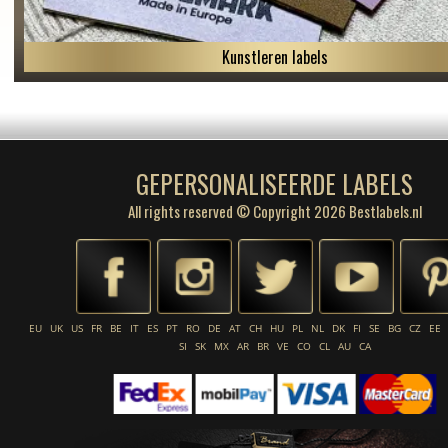
Kunstleren labels
GEPERSONALISEERDE LABELS
All rights reserved © Copyright 2026 Bestlabels.nl
EU
UK
US
FR
BE
IT
ES
PT
RO
DE
AT
CH
HU
PL
NL
DK
FI
SE
BG
CZ
EE
SI
SK
MX
AR
BR
VE
CO
CL
AU
CA