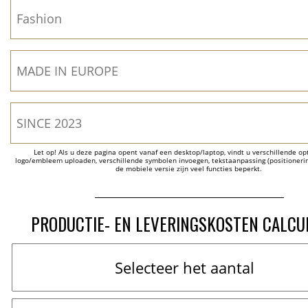
Let op! Als u deze pagina opent vanaf een desktop/laptop, vindt u verschillende opti
logo/embleem uploaden, verschillende symbolen invoegen, tekstaanpassing (positionering
de mobiele versie zijn veel functies beperkt.
PRODUCTIE- EN LEVERINGSKOSTEN CALCU