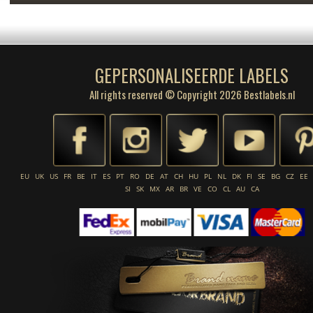
GEPERSONALISEERDE LABELS
All rights reserved © Copyright 2026 Bestlabels.nl
EU
UK
US
FR
BE
IT
ES
PT
RO
DE
AT
CH
HU
PL
NL
DK
FI
SE
BG
CZ
EE
SI
SK
MX
AR
BR
VE
CO
CL
AU
CA