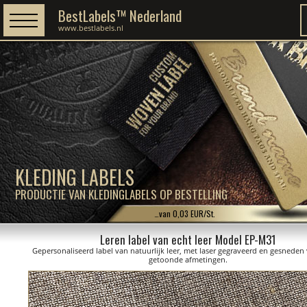
BestLabels™ Nederland
www.bestlabels.nl
KLEDING LABELS
PRODUCTIE VAN KLEDINGLABELS OP BESTELLING
…van 0,03 EUR/St.
Leren label van echt leer Model EP-M31
Gepersonaliseerd label van natuurlijk leer, met laser gegraveerd en gesneden
getoonde afmetingen.