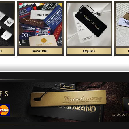
ls
Geweven labels
Hanglabels
ELS
l
EU
UK
US
F