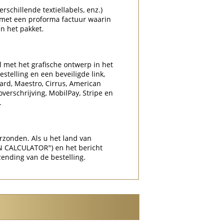
rschillende textiellabels, enz.)
 met een proforma factuur waarin
n het pakket.
l met het grafische ontwerp in het
stelling en een beveiligde link,
Card, Maestro, Cirrus, American
overschrijving, MobilPay, Stripe en
.
rzonden. Als u het land van
N CALCULATOR") en het bericht
zending van de bestelling.