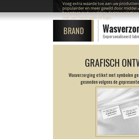
Voeg extra waarde toe aan uw producte
populairder en meer gewild door middel 
hang tags met prachtige designs, plastic 
met uw merknaam of logo.
Wasverzor
BRAND
Gepersonaliseerd labe
GRAFISCH ONT
Wasverzorging etiket met symbolen ged
gesneden volgens de gepresent