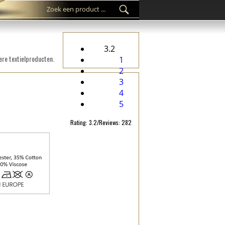
3.2
ere textielproducten.
1
2
3
4
5
Rating: 3.2/Reviews: 282