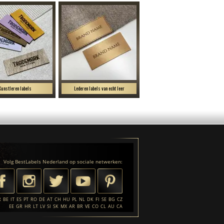
Kunstleren labels
Lederen labels van echt leer
Volg BestLabels Nederland op sociale netwerken:
R
BE
IT
ES
PT
RO
DE
AT
CH
HU
PL
NL
DK
FI
SE
BG
CZ
EE
GR
HR
LT
LV
SI
SK
MX
AR
BR
VE
CO
CL
AU
CA