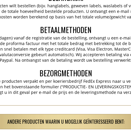
en wilt bestellen (bijv. hanglabels, geweven labels, waslabels of ve
de totale hoeveelheid bestelde producten. U ontvangt een e-mail
kosten worden berekend op basis van het totale volume/gewicht va
BETAALMETHODEN
gen) vanaf de registratie van de bestelling, ontvangt u een e-mai
 de proforma factuur met het totale bedrag met betrekking tot de be
 snel betalen met elk type creditcard (Visa, Visa Electron, Master
 (valutaconversie gebeurt automatisch). Wij accepteren betaling via 
Paypal. Na ontvangst van de betaling wordt uw bestelling verwerkt
BEZORGMETHODEN
producten verpakt en per koeriersbedrijf FedEx Express naar u ve
 in het bovenstaande formulier ("PRODUCTIE- EN LEVERINGSKOSTE
gt u in dit geval per e-mail de prijs en de leveringsmethode na ver
ANDERE PRODUCTEN WAARIN U MOGELIJK GEÏNTERESSEERD BENT: