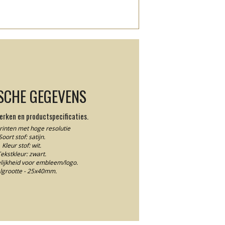
SCHE GEGEVENS
rken en productspecificaties.
printen met hoge resolutie
Soort stof: satijn.
Kleur stof: wit.
ekstkleur: zwart.
ijkheid voor embleem/logo.
lgrootte - 25x40mm.