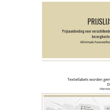
PRIJSLI
Prijsaanbieding voor verschillen
bezorgkoste
Minimale hoeveelheid
Textiellabels worden gem
D
Hierond