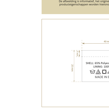
De afbeelding is informatief, het origin
producteigenschappen worden hierond