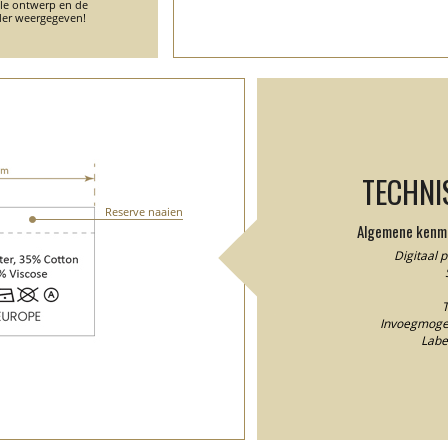
ele ontwerp en de
er weergegeven!
TECHNI
Reserve naaien
Algemene kenme
Digitaal 
T
Invoegmogel
Labe