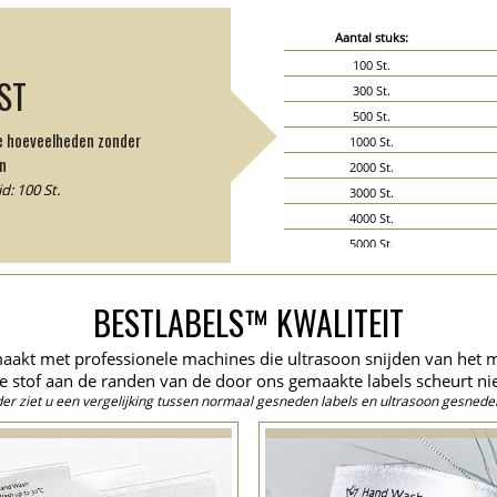
Aantal stuks:
100 St.
JST
300 St.
500 St.
de hoeveelheden zonder
1000 St.
n
2000 St.
: 100 St.
3000 St.
4000 St.
5000 St.
6000 St.
7000 St.
BESTLABELS™ KWALITEIT
8000 St.
9000 St.
aakt met professionele machines die ultrasoon snijden van het 
10000 St.
e stof aan de randen van de door ons gemaakte labels scheurt nie
15000 St.
er ziet u een vergelijking tussen normaal gesneden labels en ultrasoon gesneden
20000 St.