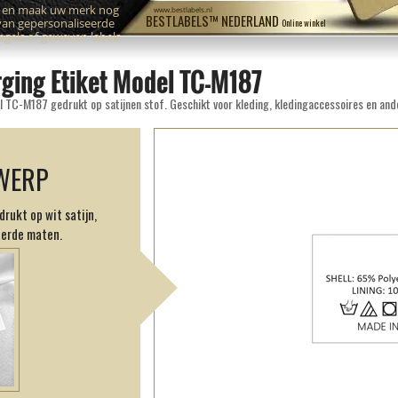
n en maak uw merk nog
www.bestlabels.nl
BESTLABELS™ NEDERLAND
van gepersonaliseerde
Online winkel
zegels of geweven labels
ging Etiket Model TC-M187
l TC-M187 gedrukt op satijnen stof. Geschikt voor kleding, kledingaccessoires en and
WERP
rukt op wit satijn,
eerde maten.