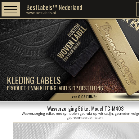
BestLabels™ Nederland
www.bestlabels.nl
KLEDING LABELS
PRODUCTIE VAN KLEDINGLABELS OP BESTELLING
…van 0,03 EUR/St.
Wasverzorging Etiket Model TC-M403
Wasverzorging etiket met symbolen gedrukt op wit satijn, gesneden volg
gepresenteerde maten.