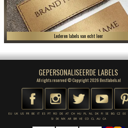
Lederen labels van echt leer
GEPERSONALISEERDE LABELS
All rights reserved © Copyright 2026 Bestlabels.nl
EU
UK
US
FR
BE
IT
ES
PT
RO
DE
AT
CH
HU
PL
NL
DK
FI
SE
BG
CZ
EE
SI
SK
MX
AR
BR
VE
CO
CL
AU
CA