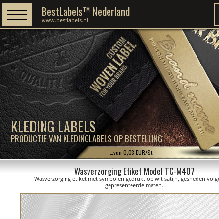
BestLabels™ Nederland
www.bestlabels.nl
KLEDING LABELS
PRODUCTIE VAN KLEDINGLABELS OP BESTELLING
…van 0,03 EUR/St.
Wasverzorging Etiket Model TC-M407
Wasverzorging etiket met symbolen gedrukt op wit satijn, gesneden volg
gepresenteerde maten.