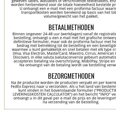
geweven labels, waslabels of verschillende textiellabels, enz
worden herberekend voor de totale hoeveelheid bestelde p
U ontvangt een e-mail met een proforma factuur waari
transportkosten worden berekend op basis van het tot
volume/gewicht van het pakket.
BETAALMETHODEN
Binnen ongeveer 24-48 uur (werkdagen) vanaf de registrati
bestelling, ontvangt u een e-mail met het grafische ontwer
definitieve formulier, maar ook de proforma factuur met he
bedrag met betrekking tot de bestelling en een beveiligde
waarmee u kunt gemakkelijk en snel betalen met elk type c
(Visa, Visa Electron, MasterCard, Maestro, Cirrus, American 
Discover), in elke valuta (valutaconversie gebeurt automatis
accepteren betaling via overschrijving, MobilPay, Stripe en
Na ontvangst van de betaling wordt uw bestelling verwe
BEZORGMETHODEN
Na de productie worden de producten verpakt en per koerie
FedEx Express naar u verzonden. Als u het land van bestem
kunt vinden in het bovenstaande formulier ("PRODUCTI
LEVERINGSKOSTEN CALCULATOR") en het bericht "INFO" ver
ontvangt u in dit geval per e-mail de prijs en de levering
na verzending van de bestelling.