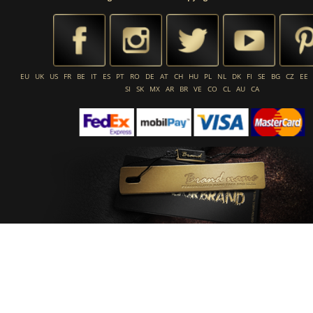
EU
UK
US
FR
BE
IT
ES
PT
RO
DE
AT
CH
HU
PL
NL
DK
FI
SE
BG
CZ
EE
SI
SK
MX
AR
BR
VE
CO
CL
AU
CA