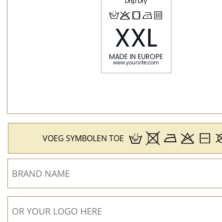
Drip Dry
H
p
j
N
b
VOEG SYMBOLEN TOE