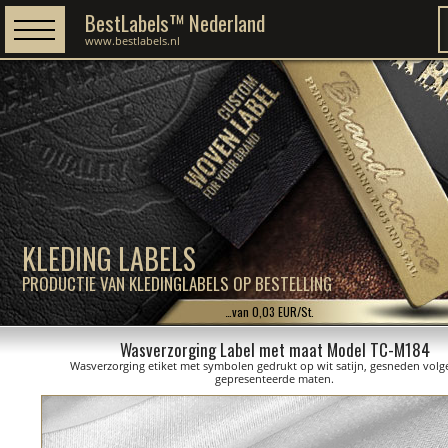
BestLabels™ Nederland
www.bestlabels.nl
KLEDING LABELS
PRODUCTIE VAN KLEDINGLABELS OP BESTELLING
…van 0,03 EUR/St.
Wasverzorging Label met maat Model TC-M184
Wasverzorging etiket met symbolen gedrukt op wit satijn, gesneden volg
gepresenteerde maten.