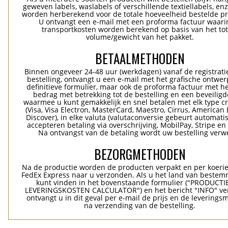
geweven labels, waslabels of verschillende textiellabels, enz
worden herberekend voor de totale hoeveelheid bestelde p
U ontvangt een e-mail met een proforma factuur waari
transportkosten worden berekend op basis van het tot
volume/gewicht van het pakket.
BETAALMETHODEN
Binnen ongeveer 24-48 uur (werkdagen) vanaf de registrati
bestelling, ontvangt u een e-mail met het grafische ontwer
definitieve formulier, maar ook de proforma factuur met he
bedrag met betrekking tot de bestelling en een beveiligde
waarmee u kunt gemakkelijk en snel betalen met elk type c
(Visa, Visa Electron, MasterCard, Maestro, Cirrus, American 
Discover), in elke valuta (valutaconversie gebeurt automatis
accepteren betaling via overschrijving, MobilPay, Stripe en
Na ontvangst van de betaling wordt uw bestelling verwe
BEZORGMETHODEN
Na de productie worden de producten verpakt en per koerie
FedEx Express naar u verzonden. Als u het land van bestem
kunt vinden in het bovenstaande formulier ("PRODUCTI
LEVERINGSKOSTEN CALCULATOR") en het bericht "INFO" ver
ontvangt u in dit geval per e-mail de prijs en de levering
na verzending van de bestelling.