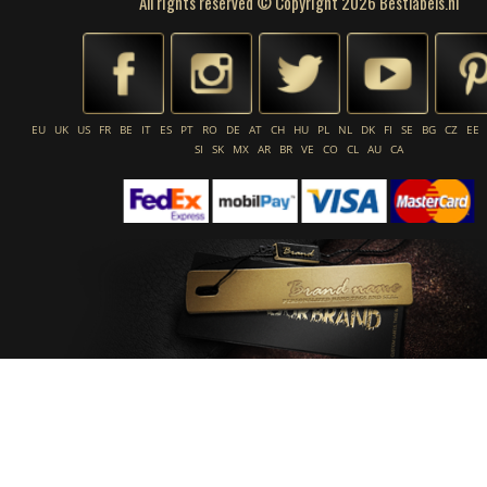
All rights reserved © Copyright 2026 Bestlabels.nl
EU
UK
US
FR
BE
IT
ES
PT
RO
DE
AT
CH
HU
PL
NL
DK
FI
SE
BG
CZ
EE
SI
SK
MX
AR
BR
VE
CO
CL
AU
CA