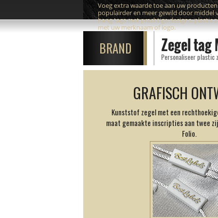
Voeg extra waarde toe aan uw producte
populairder en meer gewild door middel 
hang tags met prachtige designs, plastic 
met uw merknaam of logo.
Zegel tag
BRAND
Personaliseer plastic
GRAFISCH ONT
Kunststof zegel met een rechthoekig
maat gemaakte inscripties aan twee zi
Folio.