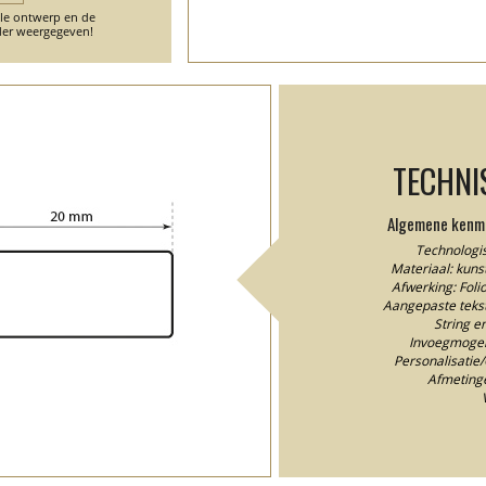
ele ontwerp en de
er weergegeven!
TECHNI
Algemene kenme
Technologis
Materiaal: kunst
Afwerking: Fol
Aangepaste tekstk
String e
Invoegmogeli
Personalisatie/
Afmeting