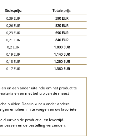
Stuksprijs:
Totale prijs:
0,39 EUR
390 EUR
0,26 EUR
520 EUR
0,23 EUR
690 EUR
0,21 EUR
840 EUR
0,2 EUR
1.000 EUR
0,19 EUR
1.140 EUR
0,18 EUR
1.260 EUR
0,17 EUR
1.360 EUR
0,16 EUR
1.440 EUR
0,15 EUR
1.500 EUR
elen en een ander uiteinde om het product te
0,13 EUR
1.950 EUR
e materialen en met behulp van de meest
0,12 EUR
2.400 EUR
che builder. Daarin kunt u onder andere
w eigen embleem in te voegen en uw favoriete
e duur van de productie- en levertijd.
aanpassen en de bestelling verzenden.