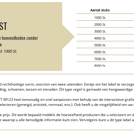
Aantal stuks:
1000 St.
JST
2000 St.
3000 St.
de hoeveelheden zonder
4000 St.
n
5000 St.
: 1000 St.
6000 St.
7000 St.
8000 St.
9000 St.
10000 St.
 rechthoekige vorm, voorzien van twee uiteinden. Eentje om het label te verzeg
15000 St.
ding, schoenen, tassen en sieraden. Dit type zegel is gemaakt van hoogwaardig
20000 St.
T-M123 heel eenvoudig en snel aanpassen met behulp van de interactieve grafis
electeren (geneigd, artistiek, normaal, enz.). Ook heeft u de mogelijkheid om u
e prijs. Dit wordt bepaald middels de hoeveelheid producten die u selecteert en d
waarop u alle benodigde informatie kunt zien. Vervolgens kunt u dit type label 