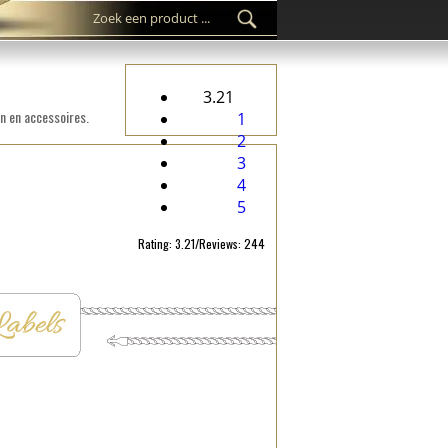
3.21
n en accessoires.
1
2
3
4
5
Rating: 3.21/Reviews: 244