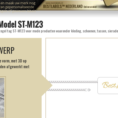
n en maak uw merk nog
www.bestlabels.nl
BESTLABELS™ NEDERLAND
van gepersonaliseerde
Online winkel
zegels of geweven labels
 Model ST-M123
 zegel tag ST-M123 voor mode producten waaronder kleding, schoenen, tassen, sierade
WERP
e vorm, met 3D op
jden afgewerkt met