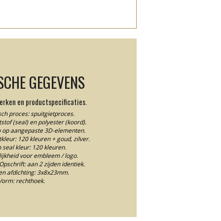
SCHE GEGEVENS
rken en productspecificaties.
ch proces: spuitgietproces.
stof (seal) en polyester (koord).
io op aangepaste 3D-elementen.
leur: 120 kleuren + goud, zilver.
n seal kleur: 120 kleuren.
jkheid voor embleem / logo.
Opschrift: aan 2 zijden identiek.
en afdichting: 3x8x23mm.
Vorm: rechthoek.