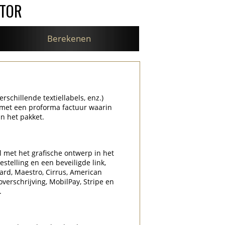
ATOR
Berekenen
rschillende textiellabels, enz.)
 met een proforma factuur waarin
n het pakket.
l met het grafische ontwerp in het
stelling en een beveiligde link,
Card, Maestro, Cirrus, American
overschrijving, MobilPay, Stripe en
.