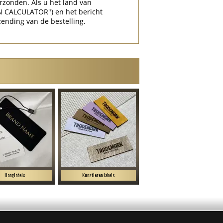
rzonden. Als u het land van
N CALCULATOR") en het bericht
zending van de bestelling.
Hanglabels
Kunstleren labels