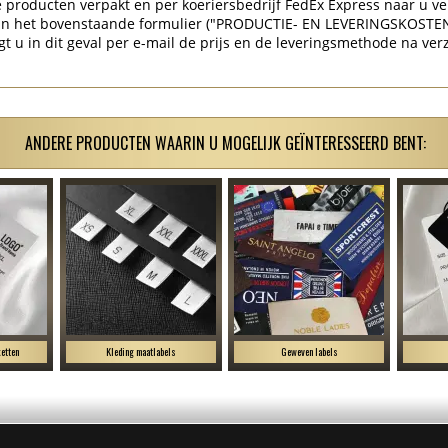
producten verpakt en per koeriersbedrijf FedEx Express naar u ve
 in het bovenstaande formulier ("PRODUCTIE- EN LEVERINGSKOSTE
gt u in dit geval per e-mail de prijs en de leveringsmethode na ver
ANDERE PRODUCTEN WAARIN U MOGELIJK GEÏNTERESSEERD BENT:
etten
Kleding maatlabels
Geweven labels