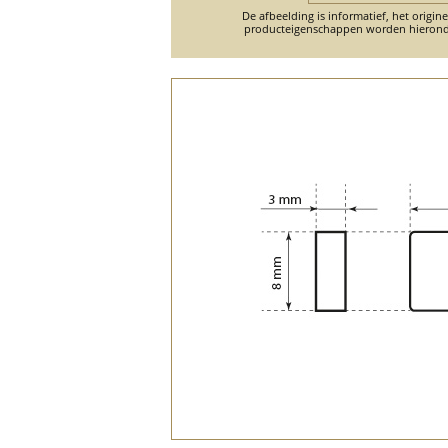
De afbeelding is informatief, het origin
producteigenschappen worden hierond