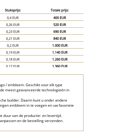
Stuksprijs:
Totale prijs:
0,4 EUR
400 EUR
0,26 EUR
520 EUR
0,23 EUR
690 EUR
0,21 EUR
840 EUR
0,2 EUR
1.000 EUR
0,19 EUR
1.140 EUR
0,18 EUR
1.260 EUR
0,17 EUR
1.360 EUR
0,16 EUR
1.440 EUR
0,15 EUR
1.500 EUR
go / embleem. Geschikt voor elk type
0,13 EUR
1.950 EUR
n de meest geavanceerde technologieën in
0,12 EUR
2.400 EUR
che builder. Daarin kunt u onder andere
w eigen embleem in te voegen en uw favoriete
e duur van de productie- en levertijd.
aanpassen en de bestelling verzenden.