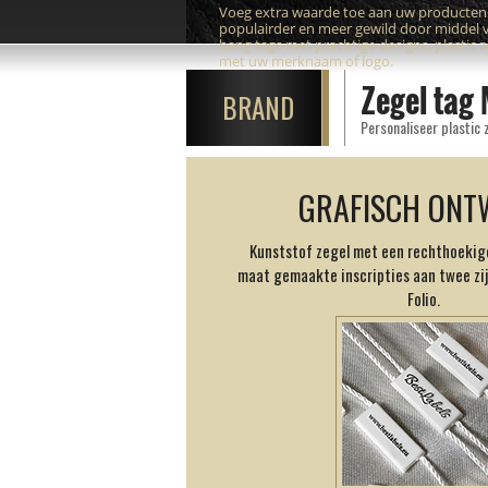
Voeg extra waarde toe aan uw producte
populairder en meer gewild door middel 
hang tags met prachtige designs, plastic 
met uw merknaam of logo.
Zegel tag
BRAND
Personaliseer plastic
GRAFISCH ONT
Kunststof zegel met een rechthoekig
maat gemaakte inscripties aan twee zi
Folio.