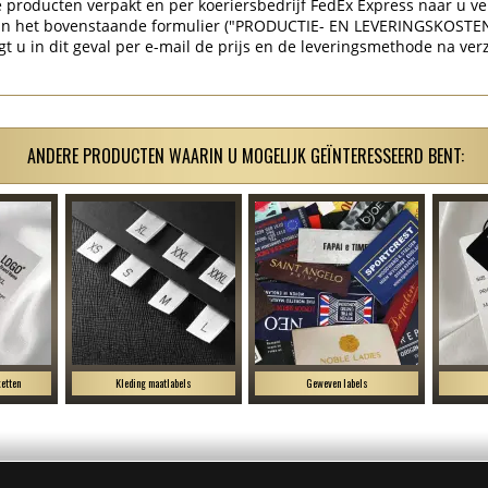
producten verpakt en per koeriersbedrijf FedEx Express naar u ve
 in het bovenstaande formulier ("PRODUCTIE- EN LEVERINGSKOSTE
gt u in dit geval per e-mail de prijs en de leveringsmethode na ver
ANDERE PRODUCTEN WAARIN U MOGELIJK GEÏNTERESSEERD BENT:
etten
Kleding maatlabels
Geweven labels