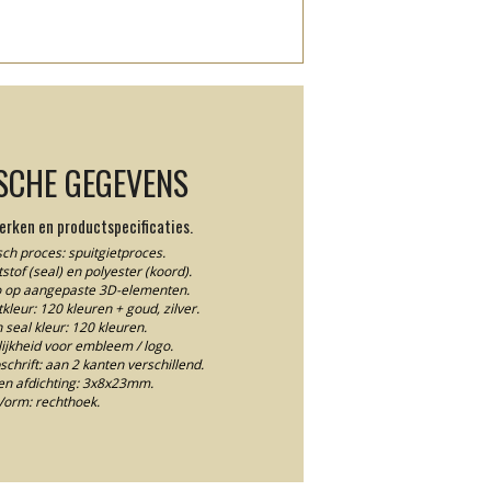
SCHE GEGEVENS
rken en productspecificaties.
ch proces: spuitgietproces.
stof (seal) en polyester (koord).
io op aangepaste 3D-elementen.
leur: 120 kleuren + goud, zilver.
n seal kleur: 120 kleuren.
jkheid voor embleem / logo.
chrift: aan 2 kanten verschillend.
en afdichting: 3x8x23mm.
Vorm: rechthoek.