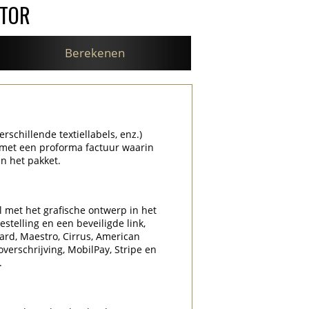
ATOR
Berekenen
rschillende textiellabels, enz.)
 met een proforma factuur waarin
n het pakket.
l met het grafische ontwerp in het
stelling en een beveiligde link,
Card, Maestro, Cirrus, American
overschrijving, MobilPay, Stripe en
.