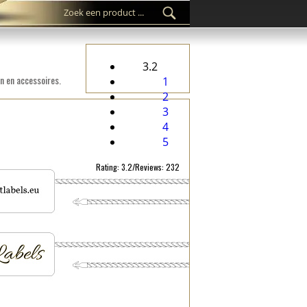
3.2
n en accessoires.
1
2
3
4
5
Rating: 3.2/Reviews: 232