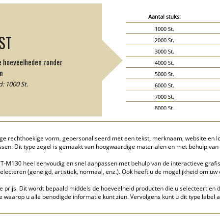
Aantal stuks:
1000 St.
JST
2000 St.
3000 St.
de hoeveelheden zonder
4000 St.
n
5000 St.
: 1000 St.
6000 St.
7000 St.
8000 St.
9000 St.
10000 St.
ge rechthoekige vorm, gepersonaliseerd met een tekst, merknaam, website en lo
15000 St.
tassen. Dit type zegel is gemaakt van hoogwaardige materialen en met behulp va
20000 St.
T-M130 heel eenvoudig en snel aanpassen met behulp van de interactieve grafis
electeren (geneigd, artistiek, normaal, enz.). Ook heeft u de mogelijkheid om u
e prijs. Dit wordt bepaald middels de hoeveelheid producten die u selecteert en d
waarop u alle benodigde informatie kunt zien. Vervolgens kunt u dit type label 