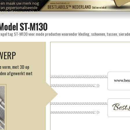
n en maak uw merk nog
www.bestlabels.nl
BESTLABELS™ NEDERLAND
van gepersonaliseerde
Online winkel
zegels of geweven labels
 Model ST-M130
 zegel tag ST-M130 voor mode producten waaronder kleding, schoenen, tassen, sierade
WERP
e vorm, met 3D op
jden afgewerkt met