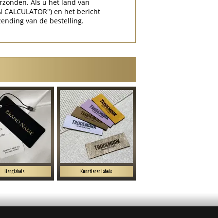
rzonden. Als u het land van
N CALCULATOR") en het bericht
zending van de bestelling.
Hanglabels
Kunstleren labels