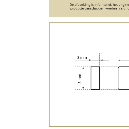
De afbeelding is informatief, het origin
producteigenschappen worden hierond