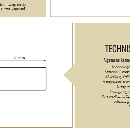
ele ontwerp en de
er weergegeven!
TECHNI
Algemene kenme
Technologis
Materiaal: kunst
Afwerking: Fol
Aangepaste tekstk
String e
Invoegmogeli
Personalisatie/Ops
Afmeting