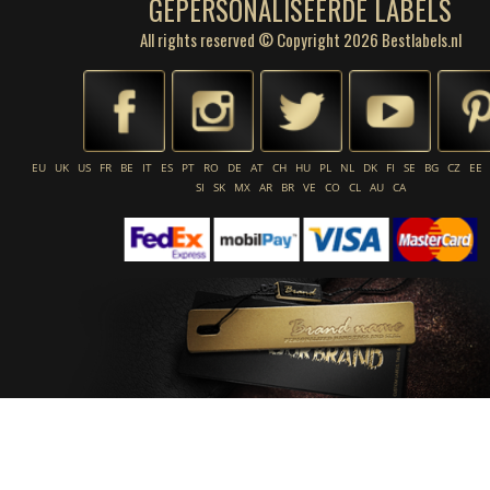
GEPERSONALISEERDE LABELS
All rights reserved © Copyright 2026 Bestlabels.nl
EU
UK
US
FR
BE
IT
ES
PT
RO
DE
AT
CH
HU
PL
NL
DK
FI
SE
BG
CZ
EE
SI
SK
MX
AR
BR
VE
CO
CL
AU
CA