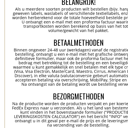
BELANGRIJK!
Als u meerdere soorten producten wilt bestellen (bijv. han
geweven labels, waslabels of verschillende textiellabels, enz
worden herberekend voor de totale hoeveelheid bestelde p
U ontvangt een e-mail met een proforma factuur waari
transportkosten worden berekend op basis van het tot
volume/gewicht van het pakket.
BETAALMETHODEN
Binnen ongeveer 24-48 uur (werkdagen) vanaf de registrati
bestelling, ontvangt u een e-mail met het grafische ontwer
definitieve formulier, maar ook de proforma factuur met he
bedrag met betrekking tot de bestelling en een beveiligde
waarmee u kunt gemakkelijk en snel betalen met elk type c
(Visa, Visa Electron, MasterCard, Maestro, Cirrus, American 
Discover), in elke valuta (valutaconversie gebeurt automatis
accepteren betaling via overschrijving, MobilPay, Stripe en
Na ontvangst van de betaling wordt uw bestelling verwe
BEZORGMETHODEN
Na de productie worden de producten verpakt en per koerie
FedEx Express naar u verzonden. Als u het land van bestem
kunt vinden in het bovenstaande formulier ("PRODUCTI
LEVERINGSKOSTEN CALCULATOR") en het bericht "INFO" ver
ontvangt u in dit geval per e-mail de prijs en de levering
na verzending van de bestelling.