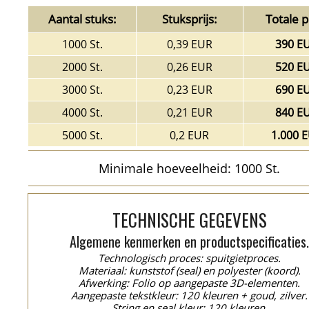
Aantal stuks:
Stuksprijs:
Totale pr
1000 St.
0,39 EUR
390 E
2000 St.
0,26 EUR
520 E
3000 St.
0,23 EUR
690 E
4000 St.
0,21 EUR
840 E
5000 St.
0,2 EUR
1.000 
Minimale hoeveelheid: 1000 St.
TECHNISCHE GEGEVENS
Algemene kenmerken en productspecificaties
Technologisch proces: spuitgietproces.
Materiaal: kunststof (seal) en polyester (koord).
Afwerking: Folio op aangepaste 3D-elementen.
Aangepaste tekstkleur: 120 kleuren + goud, zilver.
String en seal kleur: 120 kleuren.