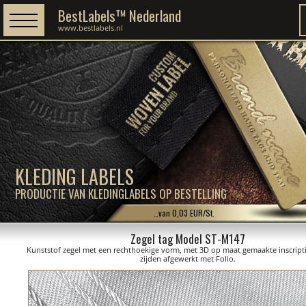
BestLabels™ Nederland
www.bestlabels.nl
KLEDING LABELS
PRODUCTIE VAN KLEDINGLABELS OP BESTELLING
…van 0,03 EUR/St.
Zegel tag Model ST-M147
Kunststof zegel met een rechthoekige vorm, met 3D op maat gemaakte inscript
zijden afgewerkt met Folio.