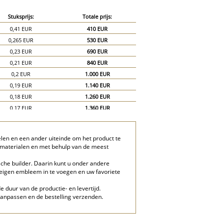
Stuksprijs:
Totale prijs:
0,41 EUR
410 EUR
0,265 EUR
530 EUR
0,23 EUR
690 EUR
0,21 EUR
840 EUR
0,2 EUR
1.000 EUR
0,19 EUR
1.140 EUR
0,18 EUR
1.260 EUR
0,17 EUR
1.360 EUR
0,16 EUR
1.440 EUR
0,15 EUR
1.500 EUR
elen en een ander uiteinde om het product te
0,13 EUR
1.950 EUR
e materialen en met behulp van de meest
0,12 EUR
2.400 EUR
che builder. Daarin kunt u onder andere
w eigen embleem in te voegen en uw favoriete
e duur van de productie- en levertijd.
aanpassen en de bestelling verzenden.