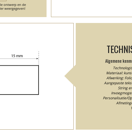
ele ontwerp en de
er weergegeven!
TECHNI
Algemene kenme
Technologis
Materiaal: kunst
Afwerking: Fol
Aangepaste tekstk
String e
Invoegmogeli
Personalisatie/Ops
Afmeting