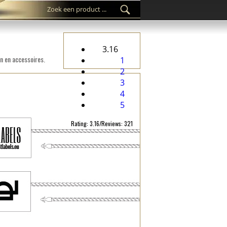
3.16
n en accessoires.
1
2
3
4
5
Rating: 3.16/Reviews: 321