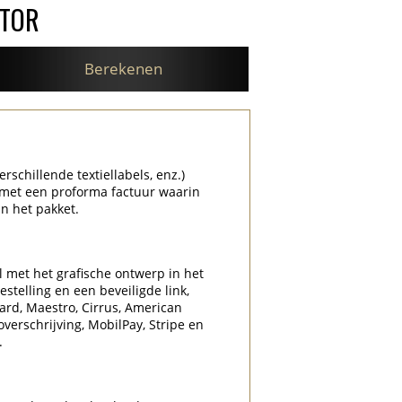
ATOR
Berekenen
rschillende textiellabels, enz.)
 met een proforma factuur waarin
n het pakket.
l met het grafische ontwerp in het
stelling en een beveiligde link,
Card, Maestro, Cirrus, American
overschrijving, MobilPay, Stripe en
.