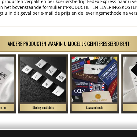
producten verpakt en per koeriersbedrijf FedEx Express naar u ve
 in het bovenstaande formulier ("PRODUCTIE- EN LEVERINGSKOSTE
gt u in dit geval per e-mail de prijs en de leveringsmethode na ver
ANDERE PRODUCTEN WAARIN U MOGELIJK GEÏNTERESSEERD BENT:
etten
Kleding maatlabels
Geweven labels