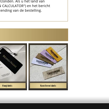
rzonden. Als u het land van
N CALCULATOR") en het bericht
zending van de bestelling.
Hanglabels
Kunstleren labels