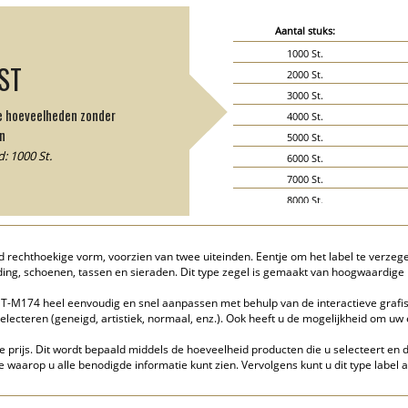
Aantal stuks:
1000 St.
JST
2000 St.
3000 St.
de hoeveelheden zonder
4000 St.
n
5000 St.
: 1000 St.
6000 St.
7000 St.
8000 St.
9000 St.
10000 St.
 rechthoekige vorm, voorzien van twee uiteinden. Eentje om het label te verzeg
15000 St.
ding, schoenen, tassen en sieraden. Dit type zegel is gemaakt van hoogwaardig
20000 St.
T-M174 heel eenvoudig en snel aanpassen met behulp van de interactieve grafis
electeren (geneigd, artistiek, normaal, enz.). Ook heeft u de mogelijkheid om u
e prijs. Dit wordt bepaald middels de hoeveelheid producten die u selecteert en d
waarop u alle benodigde informatie kunt zien. Vervolgens kunt u dit type label 