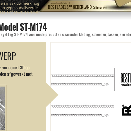
n en maak uw merk nog
www.bestlabels.nl
BESTLABELS™ NEDERLAND
van gepersonaliseerde
Online winkel
zegels of geweven labels
 Model ST-M174
 zegel tag ST-M174 voor mode producten waaronder kleding, schoenen, tassen, sierade
WERP
e vorm, met 3D op
jden afgewerkt met