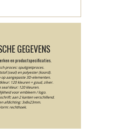
SCHE GEGEVENS
rken en productspecificaties.
ch proces: spuitgietproces.
stof (seal) en polyester (koord).
io op aangepaste 3D-elementen.
leur: 120 kleuren + goud, zilver.
n seal kleur: 120 kleuren.
jkheid voor embleem / logo.
chrift: aan 2 kanten verschillend.
en afdichting: 3x8x23mm.
Vorm: rechthoek.