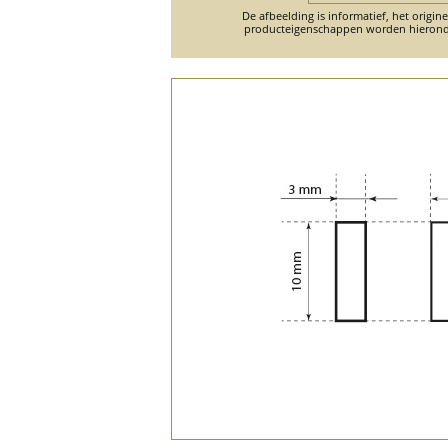
De afbeelding is informatief, het origin
producteigenschappen worden hierond