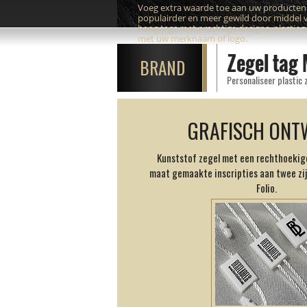
Voeg extra waarde toe aan uw producte
populairder en meer gewild door middel 
hang tags met prachtige designs, plastic 
met uw merknaam of logo.
Zegel tag
BRAND
Personaliseer plastic
GRAFISCH ONT
Kunststof zegel met een rechthoekig
maat gemaakte inscripties aan twee zi
Folio.