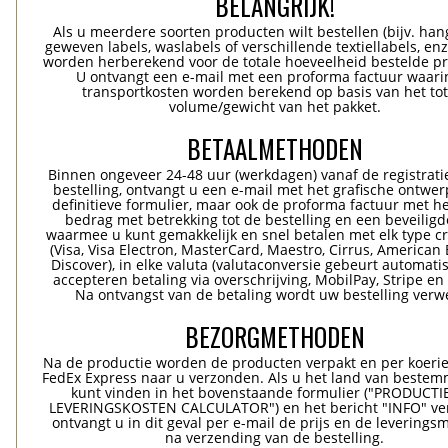
BELANGRIJK!
Als u meerdere soorten producten wilt bestellen (bijv. han
geweven labels, waslabels of verschillende textiellabels, enz
worden herberekend voor de totale hoeveelheid bestelde p
U ontvangt een e-mail met een proforma factuur waari
transportkosten worden berekend op basis van het tot
volume/gewicht van het pakket.
BETAALMETHODEN
Binnen ongeveer 24-48 uur (werkdagen) vanaf de registrati
bestelling, ontvangt u een e-mail met het grafische ontwer
definitieve formulier, maar ook de proforma factuur met he
bedrag met betrekking tot de bestelling en een beveiligde
waarmee u kunt gemakkelijk en snel betalen met elk type c
(Visa, Visa Electron, MasterCard, Maestro, Cirrus, American 
Discover), in elke valuta (valutaconversie gebeurt automatis
accepteren betaling via overschrijving, MobilPay, Stripe en
Na ontvangst van de betaling wordt uw bestelling verwe
BEZORGMETHODEN
Na de productie worden de producten verpakt en per koerie
FedEx Express naar u verzonden. Als u het land van bestem
kunt vinden in het bovenstaande formulier ("PRODUCTI
LEVERINGSKOSTEN CALCULATOR") en het bericht "INFO" ver
ontvangt u in dit geval per e-mail de prijs en de levering
na verzending van de bestelling.