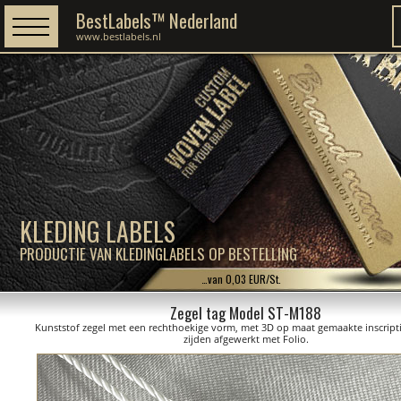
BestLabels™ Nederland
www.bestlabels.nl
KLEDING LABELS
PRODUCTIE VAN KLEDINGLABELS OP BESTELLING
…van 0,03 EUR/St.
Zegel tag Model ST-M188
Kunststof zegel met een rechthoekige vorm, met 3D op maat gemaakte inscript
zijden afgewerkt met Folio.