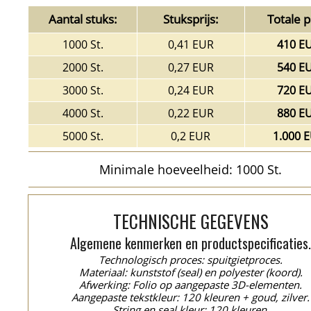
Aantal stuks:
Stuksprijs:
Totale pr
1000 St.
0,41 EUR
410 E
2000 St.
0,27 EUR
540 E
3000 St.
0,24 EUR
720 E
4000 St.
0,22 EUR
880 E
5000 St.
0,2 EUR
1.000 
Minimale hoeveelheid: 1000 St.
TECHNISCHE GEGEVENS
Algemene kenmerken en productspecificaties
Technologisch proces: spuitgietproces.
Materiaal: kunststof (seal) en polyester (koord).
Afwerking: Folio op aangepaste 3D-elementen.
Aangepaste tekstkleur: 120 kleuren + goud, zilver.
String en seal kleur: 120 kleuren.