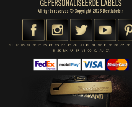
GEPERSONALISEERDE LABELS
All rights reserved © Copyright 2026 Bestlabels.nl
EU
UK
US
FR
BE
IT
ES
PT
RO
DE
AT
CH
HU
PL
NL
DK
FI
SE
BG
CZ
EE
SI
SK
MX
AR
BR
VE
CO
CL
AU
CA