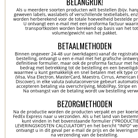
BELANGRIJK!
Als u meerdere soorten producten wilt bestellen (bijv. han
geweven labels, waslabels of verschillende textiellabels, enz
worden herberekend voor de totale hoeveelheid bestelde p
U ontvangt een e-mail met een proforma factuur waari
transportkosten worden berekend op basis van het tot
volume/gewicht van het pakket.
BETAALMETHODEN
Binnen ongeveer 24-48 uur (werkdagen) vanaf de registrati
bestelling, ontvangt u een e-mail met het grafische ontwer
definitieve formulier, maar ook de proforma factuur met he
bedrag met betrekking tot de bestelling en een beveiligde
waarmee u kunt gemakkelijk en snel betalen met elk type c
(Visa, Visa Electron, MasterCard, Maestro, Cirrus, American 
Discover), in elke valuta (valutaconversie gebeurt automatis
accepteren betaling via overschrijving, MobilPay, Stripe en
Na ontvangst van de betaling wordt uw bestelling verwe
BEZORGMETHODEN
Na de productie worden de producten verpakt en per koerie
FedEx Express naar u verzonden. Als u het land van bestem
kunt vinden in het bovenstaande formulier ("PRODUCTI
LEVERINGSKOSTEN CALCULATOR") en het bericht "INFO" ver
ontvangt u in dit geval per e-mail de prijs en de levering
na verzending van de bestelling.