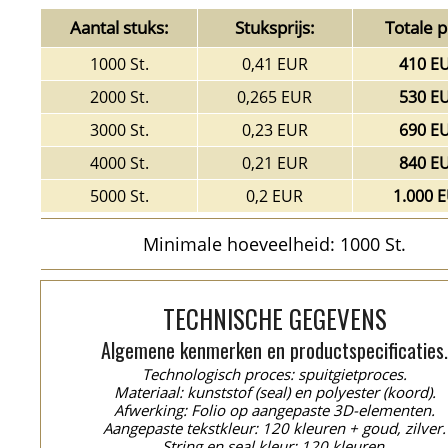
Aantal stuks:
Stuksprijs:
Totale pr
1000 St.
0,41 EUR
410 E
2000 St.
0,265 EUR
530 E
3000 St.
0,23 EUR
690 E
4000 St.
0,21 EUR
840 E
5000 St.
0,2 EUR
1.000 
Minimale hoeveelheid: 1000 St.
TECHNISCHE GEGEVENS
Algemene kenmerken en productspecificaties
Technologisch proces: spuitgietproces.
Materiaal: kunststof (seal) en polyester (koord).
Afwerking: Folio op aangepaste 3D-elementen.
Aangepaste tekstkleur: 120 kleuren + goud, zilver.
String en seal kleur: 120 kleuren.