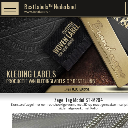
BestLabels™ Nederland
www.bestlabels.nl
KLEDING LABELS
PRODUCTIE VAN KLEDINGLABELS OP BESTELLING
…van 0,03 EUR/St.
Zegel tag Model ST-M204
Kunststof zegel met een rechthoekige vorm, met 3D op maat gemaakte inscript
zijden afgewerkt met Folio.