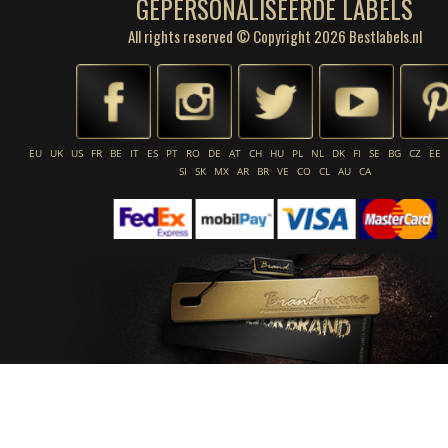
GEPERSONALISEERDE LABELS
All rights reserved © Copyright 2026 Bestlabels.nl
EU
UK
US
FR
BE
IT
ES
PT
RO
DE
AT
CH
HU
PL
NL
DK
FI
SE
BG
CZ
EE
SI
SK
MX
AR
BR
VE
CO
CL
AU
CA