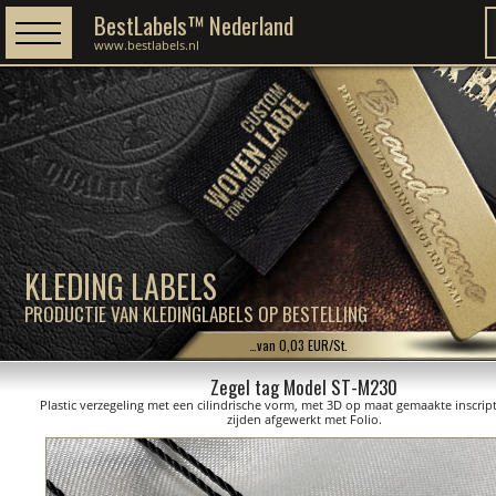
BestLabels™ Nederland
www.bestlabels.nl
KLEDING LABELS
PRODUCTIE VAN KLEDINGLABELS OP BESTELLING
…van 0,03 EUR/St.
Zegel tag Model ST-M230
Plastic verzegeling met een cilindrische vorm, met 3D op maat gemaakte inscrip
zijden afgewerkt met Folio.