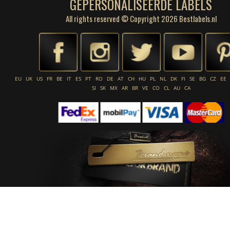
GEPERSONALISEERDE LABELS
All rights reserved © Copyright 2026 Bestlabels.nl
EU
UK
US
FR
BE
IT
ES
PT
RO
DE
AT
CH
HU
PL
NL
DK
FI
SE
BG
CZ
EE
SI
SK
MX
AR
BR
VE
CO
CL
AU
CA