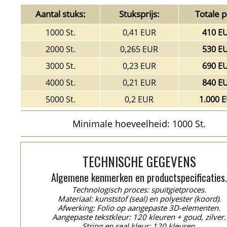
Aantal stuks:
Stuksprijs:
Totale pr
1000 St.
0,41 EUR
410 E
2000 St.
0,265 EUR
530 E
3000 St.
0,23 EUR
690 E
4000 St.
0,21 EUR
840 E
5000 St.
0,2 EUR
1.000 
Minimale hoeveelheid: 1000 St.
TECHNISCHE GEGEVENS
Algemene kenmerken en productspecificaties
Technologisch proces: spuitgietproces.
Materiaal: kunststof (seal) en polyester (koord).
Afwerking: Folio op aangepaste 3D-elementen.
Aangepaste tekstkleur: 120 kleuren + goud, zilver.
String en seal kleur: 120 kleuren.