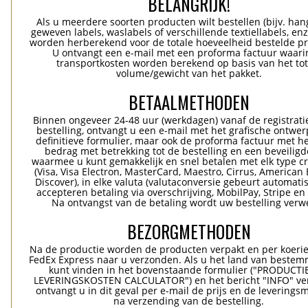
BELANGRIJK!
Als u meerdere soorten producten wilt bestellen (bijv. han
geweven labels, waslabels of verschillende textiellabels, enz
worden herberekend voor de totale hoeveelheid bestelde p
U ontvangt een e-mail met een proforma factuur waari
transportkosten worden berekend op basis van het tot
volume/gewicht van het pakket.
BETAALMETHODEN
Binnen ongeveer 24-48 uur (werkdagen) vanaf de registrati
bestelling, ontvangt u een e-mail met het grafische ontwer
definitieve formulier, maar ook de proforma factuur met he
bedrag met betrekking tot de bestelling en een beveiligde
waarmee u kunt gemakkelijk en snel betalen met elk type c
(Visa, Visa Electron, MasterCard, Maestro, Cirrus, American 
Discover), in elke valuta (valutaconversie gebeurt automatis
accepteren betaling via overschrijving, MobilPay, Stripe en
Na ontvangst van de betaling wordt uw bestelling verwe
BEZORGMETHODEN
Na de productie worden de producten verpakt en per koerie
FedEx Express naar u verzonden. Als u het land van bestem
kunt vinden in het bovenstaande formulier ("PRODUCTI
LEVERINGSKOSTEN CALCULATOR") en het bericht "INFO" ver
ontvangt u in dit geval per e-mail de prijs en de levering
na verzending van de bestelling.