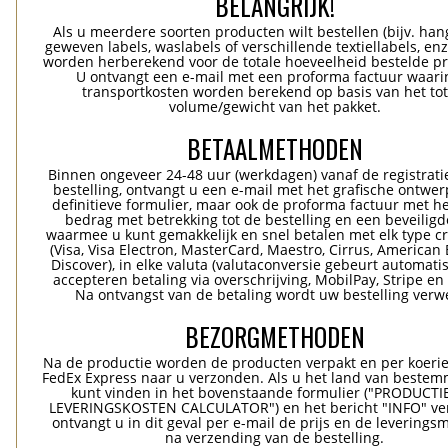
BELANGRIJK!
Als u meerdere soorten producten wilt bestellen (bijv. han
geweven labels, waslabels of verschillende textiellabels, enz
worden herberekend voor de totale hoeveelheid bestelde p
U ontvangt een e-mail met een proforma factuur waari
transportkosten worden berekend op basis van het tot
volume/gewicht van het pakket.
BETAALMETHODEN
Binnen ongeveer 24-48 uur (werkdagen) vanaf de registrati
bestelling, ontvangt u een e-mail met het grafische ontwer
definitieve formulier, maar ook de proforma factuur met he
bedrag met betrekking tot de bestelling en een beveiligde
waarmee u kunt gemakkelijk en snel betalen met elk type c
(Visa, Visa Electron, MasterCard, Maestro, Cirrus, American 
Discover), in elke valuta (valutaconversie gebeurt automatis
accepteren betaling via overschrijving, MobilPay, Stripe en
Na ontvangst van de betaling wordt uw bestelling verwe
BEZORGMETHODEN
Na de productie worden de producten verpakt en per koerie
FedEx Express naar u verzonden. Als u het land van bestem
kunt vinden in het bovenstaande formulier ("PRODUCTI
LEVERINGSKOSTEN CALCULATOR") en het bericht "INFO" ver
ontvangt u in dit geval per e-mail de prijs en de levering
na verzending van de bestelling.