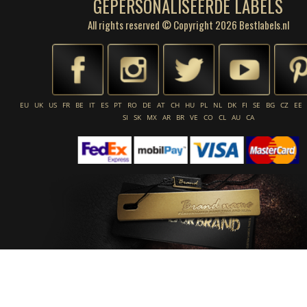
GEPERSONALISEERDE LABELS
All rights reserved © Copyright 2026 Bestlabels.nl
EU
UK
US
FR
BE
IT
ES
PT
RO
DE
AT
CH
HU
PL
NL
DK
FI
SE
BG
CZ
EE
SI
SK
MX
AR
BR
VE
CO
CL
AU
CA