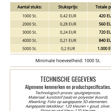
Aantal stuks:
Stuksprijs:
Totale pr
1000 St.
0,42 EUR
420 E
2000 St.
0,28 EUR
560 E
3000 St.
0,24 EUR
720 E
4000 St.
0,21 EUR
840 E
5000 St.
0,2 EUR
1.000 
Minimale hoeveelheid: 1000 St.
TECHNISCHE GEGEVENS
Algemene kenmerken en productspecificaties
Technologisch proces: spuitgietproces.
Materiaal: kunststof (seal) en polyester (koord).
Afwerking: Folio op aangepaste 3D-elementen.
Aangepaste tekstkleur: 120 kleuren + goud, zilver.
String en seal kleur: 120 kleuren.