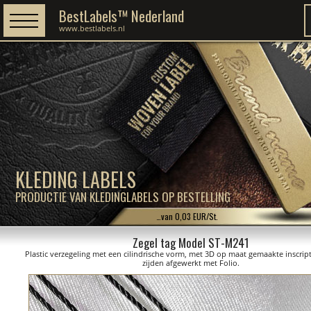
BestLabels™ Nederland
www.bestlabels.nl
KLEDING LABELS
PRODUCTIE VAN KLEDINGLABELS OP BESTELLING
…van 0,03 EUR/St.
Zegel tag Model ST-M241
Plastic verzegeling met een cilindrische vorm, met 3D op maat gemaakte inscrip
zijden afgewerkt met Folio.