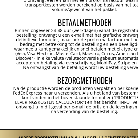
U ontvangt een e-mail met een proforma factuur waari
transportkosten worden berekend op basis van het tot
volume/gewicht van het pakket.
BETAALMETHODEN
Binnen ongeveer 24-48 uur (werkdagen) vanaf de registrati
bestelling, ontvangt u een e-mail met het grafische ontwer
definitieve formulier, maar ook de proforma factuur met he
bedrag met betrekking tot de bestelling en een beveiligde
waarmee u kunt gemakkelijk en snel betalen met elk type c
(Visa, Visa Electron, MasterCard, Maestro, Cirrus, American 
Discover), in elke valuta (valutaconversie gebeurt automatis
accepteren betaling via overschrijving, MobilPay, Stripe en
Na ontvangst van de betaling wordt uw bestelling verwe
BEZORGMETHODEN
Na de productie worden de producten verpakt en per koerie
FedEx Express naar u verzonden. Als u het land van bestem
kunt vinden in het bovenstaande formulier ("PRODUCTI
LEVERINGSKOSTEN CALCULATOR") en het bericht "INFO" ver
ontvangt u in dit geval per e-mail de prijs en de levering
na verzending van de bestelling.