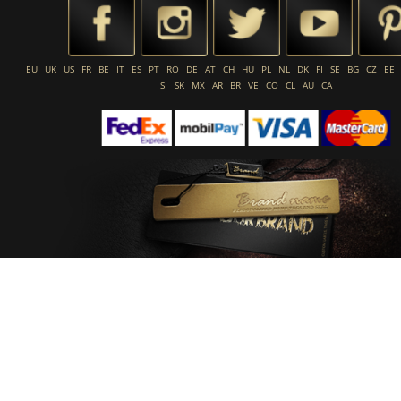
EU
UK
US
FR
BE
IT
ES
PT
RO
DE
AT
CH
HU
PL
NL
DK
FI
SE
BG
CZ
EE
SI
SK
MX
AR
BR
VE
CO
CL
AU
CA