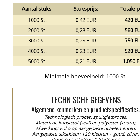
Aantal stuks:
Stuksprijs:
Totale pr
1000 St.
0,42 EUR
420 E
2000 St.
0,28 EUR
560 E
3000 St.
0,25 EUR
750 E
4000 St.
0,23 EUR
920 E
5000 St.
0,21 EUR
1.050 
Minimale hoeveelheid: 1000 St.
TECHNISCHE GEGEVENS
Algemene kenmerken en productspecificaties
Technologisch proces: spuitgietproces.
Materiaal: kunststof (seal) en polyester (koord).
Afwerking: Folio op aangepaste 3D-elementen.
Aangepaste tekstkleur: 120 kleuren + goud, zilver.
String en seal kleur: 120 kleuren.