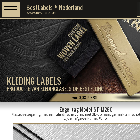
BestLabels™ Nederland
www.bestlabels.nl
KLEDING LABELS
PRODUCTIE VAN KLEDINGLABELS OP BESTELLING
…van 0,03 EUR/St.
Zegel tag Model ST-M260
Plastic verzegeling met een cilindrische vorm, met 3D op maat gemaakte inscrip
zijden afgewerkt met Folio.