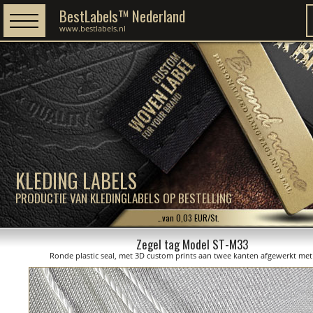
BestLabels™ Nederland
www.bestlabels.nl
KLEDING LABELS
PRODUCTIE VAN KLEDINGLABELS OP BESTELLING
…van 0,03 EUR/St.
Zegel tag Model ST-M33
Ronde plastic seal, met 3D custom prints aan twee kanten afgewerkt met 