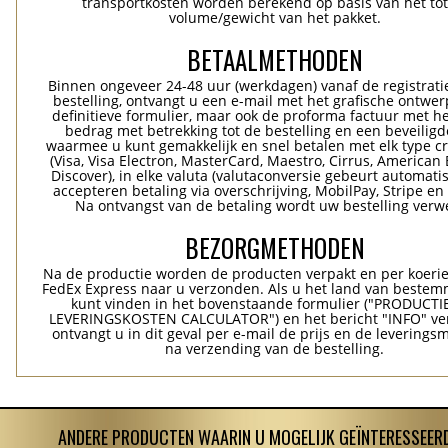
transportkosten worden berekend op basis van het tot
volume/gewicht van het pakket.
BETAALMETHODEN
Binnen ongeveer 24-48 uur (werkdagen) vanaf de registrati
bestelling, ontvangt u een e-mail met het grafische ontwer
definitieve formulier, maar ook de proforma factuur met he
bedrag met betrekking tot de bestelling en een beveiligde
waarmee u kunt gemakkelijk en snel betalen met elk type c
(Visa, Visa Electron, MasterCard, Maestro, Cirrus, American 
Discover), in elke valuta (valutaconversie gebeurt automatis
accepteren betaling via overschrijving, MobilPay, Stripe en
Na ontvangst van de betaling wordt uw bestelling verwe
BEZORGMETHODEN
Na de productie worden de producten verpakt en per koerie
FedEx Express naar u verzonden. Als u het land van bestem
kunt vinden in het bovenstaande formulier ("PRODUCTI
LEVERINGSKOSTEN CALCULATOR") en het bericht "INFO" ver
ontvangt u in dit geval per e-mail de prijs en de levering
na verzending van de bestelling.
ANDERE PRODUCTEN WAARIN U MOGELIJK GEÏNTERESSEERD