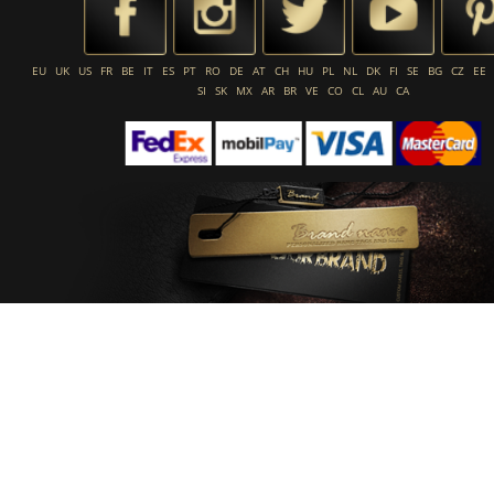
EU
UK
US
FR
BE
IT
ES
PT
RO
DE
AT
CH
HU
PL
NL
DK
FI
SE
BG
CZ
EE
SI
SK
MX
AR
BR
VE
CO
CL
AU
CA