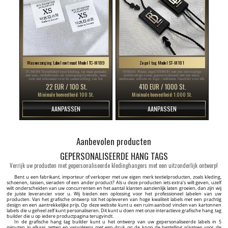
Wasverzorging Label met maat Model TC-M189
Zegel tag Model ST-M181
TC-M189 Textiellabel voor kleding, op maat gemaakt
ST-M181 Plastic zegel ST-M181 met een eenvoudige
met was-, onderhouds- en verzorgingssymbolen, maar
rechthoekige vorm, gepersonaliseerd met een tekst,
ook met informatie over de samenstelling van het
merknaam, website en logo / embleem. Geschikt voor elk
materiaal waaruit het kledingstuk is gemaakt.
type textielproduct zoals kleding, schoenen en tassen.
22 EUR / 100 St.
410 EUR / 1000 St.
Minimale hoeveelheid: 100 St.
Minimale hoeveelheid: 1.000 St.
AANPASSEN
AANPASSEN
Aanbevolen producten
GEPERSONALISEERDE HANG TAGS
Verrijk uw producten met gepersonaliseerde kledinghangers met een uitzonderlijk ontwerp!
Bent u een fabrikant, importeur of verkoper met uw eigen merk textielproducten, zoals kleding,
schoenen, tassen, sieraden of een ander product? Als u deze producten iets extra’s wilt geven, uzelf
wilt onderscheiden van uw concurrenten en het aantal klanten aanzienlijk laten groeien, dan zijn wij
de juiste leverancier voor u. Wij bieden een oplossing voor het professioneel labelen van uw
producten. Van het grafische ontwerp tot het opleveren van hoge kwaliteit labels met een prachtig
design en een aantrekkelijke prijs. Op deze website kunt u een ruim aanbod vinden van kartonnen
labels die u geheel zelf kunt personaliseren. Dit kunt u doen met onze interactieve grafische hang tag
builder die u op iedere productpagina terugvindt.
In de grafische hang tag builder kunt u het ontwerp van uw gepersonaliseerde labels in 5
minuten in elkaar zetten en vervolgens met een druk op de knop de bestelling plaatsen voor de