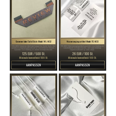
Geweven label Solid Style Model WL-M32
Wasverzorgingsetiket Model TC-M33
WL-M32 Geweven label met hanger lus Solid Style. Dit
TC-M33 Wasverzorgingslabel geschikt voor kleding en
product is digitaal geborduurd in verschillende kleuren.
verschillende textielproducten, met name kleding.
Geschikt voor kleding en andere textielproducten.
Gepersonaliseerd op witte satijn.
125 EUR / 500 St.
26 EUR / 100 St.
Minimale hoeveelheid: 500 St.
Minimale hoeveelheid: 100 St.
AANPASSEN
AANPASSEN