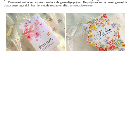
Daarnaast zult u verrast worden door de geweldige prijzen. De prijs van een op maat gemaakte
plastic zegel tag valt in het niet met de resultaten die u ermee zult werven.