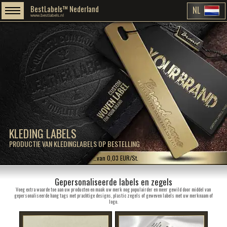
BestLabels™ Nederland
NL
www.bestlabels.nl
KLEDING LABELS
PRODUCTIE VAN KLEDINGLABELS OP BESTELLING
…van 0,03 EUR/St.
Gepersonaliseerde labels en zegels
Voeg extra waarde toe aan uw producten en maak uw merk nog populairder en meer gewild door middel van
gepersonaliseerde hang tags met prachtige designs, plastic zegels of geweven labels met uw merknaam of
logo.