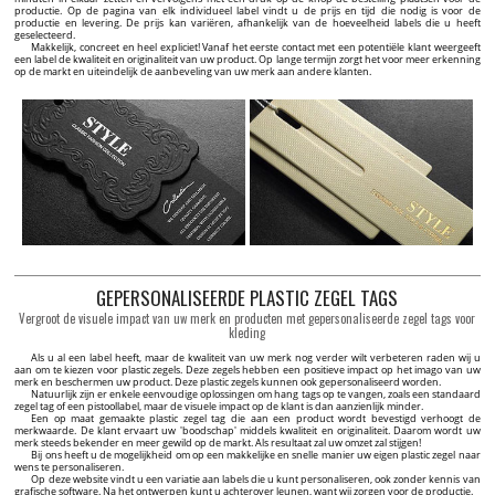
productie. Op de pagina van elk individueel label vindt u de prijs en tijd die nodig is voor de
productie en levering. De prijs kan variëren, afhankelijk van de hoeveelheid labels die u heeft
geselecteerd.
Makkelijk, concreet en heel expliciet! Vanaf het eerste contact met een potentiële klant weergeeft
een label de kwaliteit en originaliteit van uw product. Op lange termijn zorgt het voor meer erkenning
op de markt en uiteindelijk de aanbeveling van uw merk aan andere klanten.
GEPERSONALISEERDE PLASTIC ZEGEL TAGS
Vergroot de visuele impact van uw merk en producten met gepersonaliseerde zegel tags voor
kleding
Als u al een label heeft, maar de kwaliteit van uw merk nog verder wilt verbeteren raden wij u
aan om te kiezen voor plastic zegels. Deze zegels hebben een positieve impact op het imago van uw
merk en beschermen uw product. Deze plastic zegels kunnen ook gepersonaliseerd worden.
Natuurlijk zijn er enkele eenvoudige oplossingen om hang tags op te vangen, zoals een standaard
zegel tag of een pistoollabel, maar de visuele impact op de klant is dan aanzienlijk minder.
Een op maat gemaakte plastic zegel tag die aan een product wordt bevestigd verhoogt de
merkwaarde. De klant ervaart uw 'boodschap' middels kwaliteit en originaliteit. Daarom wordt uw
merk steeds bekender en meer gewild op de markt. Als resultaat zal uw omzet zal stijgen!
Bij ons heeft u de mogelijkheid om op een makkelijke en snelle manier uw eigen plastic zegel naar
wens te personaliseren.
Op deze website vindt u een variatie aan labels die u kunt personaliseren, ook zonder kennis van
grafische software. Na het ontwerpen kunt u achterover leunen, want wij zorgen voor de productie.