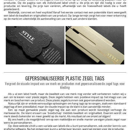
productie. Op de pagina van elk individueel label vindt u de prijs en tijd die nodig is voor de
productie en levering. De prijs kan variëren, afhankelijk van de hoeveelheid labels die u heeft
geselecteerd.
Makkelijk, concreet en heel expliciet! Vanaf het eerste contact met een potentiële klant weergeeft
een label de kwaliteit en originaliteit van uw product. Op lange termijn zorgt het voor meer erkenning
op de markt en uiteindelijk de aanbeveling van uw merk aan andere klanten.
GEPERSONALISEERDE PLASTIC ZEGEL TAGS
Vergroot de visuele impact van uw merk en producten met gepersonaliseerde zegel tags voor
kleding
Als u al een label heeft, maar de kwaliteit van uw merk nog verder wilt verbeteren raden wij u
aan om te kiezen voor plastic zegels. Deze zegels hebben een positieve impact op het imago van uw
merk en beschermen uw product. Deze plastic zegels kunnen ook gepersonaliseerd worden.
Natuurlijk zijn er enkele eenvoudige oplossingen om hang tags op te vangen, zoals een standaard
zegel tag of een pistoollabel, maar de visuele impact op de klant is dan aanzienlijk minder.
Een op maat gemaakte plastic zegel tag die aan een product wordt bevestigd verhoogt de
merkwaarde. De klant ervaart uw 'boodschap' middels kwaliteit en originaliteit. Daarom wordt uw
merk steeds bekender en meer gewild op de markt. Als resultaat zal uw omzet zal stijgen!
Bij ons heeft u de mogelijkheid om op een makkelijke en snelle manier uw eigen plastic zegel naar
wens te personaliseren.
Op deze website vindt u een variatie aan labels die u kunt personaliseren, ook zonder kennis van
grafische software. Na het ontwerpen kunt u achterover leunen, want wij zorgen voor de productie.