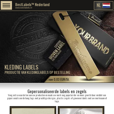
BestLabels™ Nederland
NL
www.bestlabels.nl
KLEDING LABELS
PRODUCTIE VAN KLEDINGLABELS OP BESTELLING
…van 0,03 EUR/St.
Gepersonaliseerde labels en zegels
Voeg extra waarde toe aan uw producten en maak uw merk nog populairder en meer gewild door middel van
gepersonaliseerde hang tags met prachtige designs, plastic zegels of geweven labels met uw merknaam of
logo.