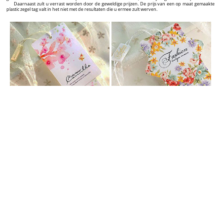
Daarnaast zult u verrast worden door de geweldige prijzen. De prijs van een op maat gemaakte
plastic zegel tag valt in het niet met de resultaten die u ermee zult werven.