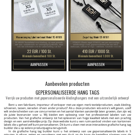
Wasverzorging Label met maat Model TC-M189
Zegel tag Model ST-M181
TC-M189 Textiellabel voor kleding, op maat gemaakt
ST-M181 Plastic zegel ST-M181 met een eenvoudige
met was-, onderhouds- en verzorgingssymbolen, maar
rechthoekige vorm, gepersonaliseerd met een tekst,
ook met informatie over de samenstelling van het
merknaam, website en logo / embleem. Geschikt voor elk
materiaal waaruit het kledingstuk is gemaakt.
type textielproduct zoals kleding, schoenen en tassen.
22 EUR / 100 St.
410 EUR / 1000 St.
Minimale hoeveelheid: 100 St.
Minimale hoeveelheid: 1.000 St.
AANPASSEN
AANPASSEN
Aanbevolen producten
GEPERSONALISEERDE HANG TAGS
Verrijk uw producten met gepersonaliseerde kledinghangers met een uitzonderlijk ontwerp!
Bent u een fabrikant, importeur of verkoper met uw eigen merk textielproducten, zoals kleding,
schoenen, tassen, sieraden of een ander product? Als u deze producten iets extra’s wilt geven, uzelf
wilt onderscheiden van uw concurrenten en het aantal klanten aanzienlijk laten groeien, dan zijn wij
de juiste leverancier voor u. Wij bieden een oplossing voor het professioneel labelen van uw
producten. Van het grafische ontwerp tot het opleveren van hoge kwaliteit labels met een prachtig
design en een aantrekkelijke prijs. Op deze website kunt u een ruim aanbod vinden van kartonnen
labels die u geheel zelf kunt personaliseren. Dit kunt u doen met onze interactieve grafische hang tag
builder die u op iedere productpagina terugvindt.
In de grafische hang tag builder kunt u het ontwerp van uw gepersonaliseerde labels in 5
minuten in elkaar zetten en vervolgens met een druk op de knop de bestelling plaatsen voor de