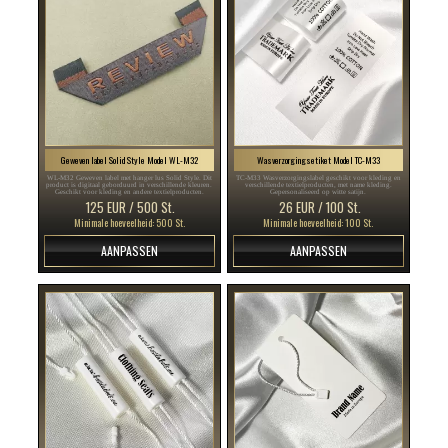
Geweven label Solid Style Model WL-M32
Wasverzorgingsetiket Model TC-M33
WL-M32 Geweven label met hanger lus Solid Style. Dit
TC-M33 Wasverzorgingslabel geschikt voor kleding en
product is digitaal geborduurd in verschillende kleuren.
verschillende textielproducten, met name kleding.
Geschikt voor kleding en andere textielproducten.
Gepersonaliseerd op witte satijn.
125 EUR / 500 St.
26 EUR / 100 St.
Minimale hoeveelheid: 500 St.
Minimale hoeveelheid: 100 St.
AANPASSEN
AANPASSEN