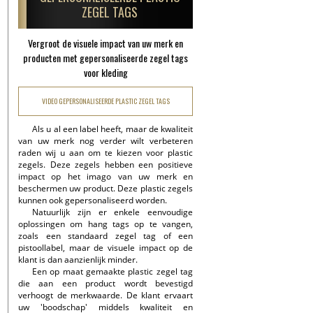
ZEGEL TAGS
Vergroot de visuele impact van uw merk en
producten met gepersonaliseerde zegel tags
voor kleding
VIDEO GEPERSONALISEERDE PLASTIC ZEGEL TAGS
Als u al een label heeft, maar de kwaliteit
van uw merk nog verder wilt verbeteren
raden wij u aan om te kiezen voor plastic
zegels. Deze zegels hebben een positieve
impact op het imago van uw merk en
beschermen uw product. Deze plastic zegels
kunnen ook gepersonaliseerd worden.
Natuurlijk zijn er enkele eenvoudige
oplossingen om hang tags op te vangen,
zoals een standaard zegel tag of een
pistoollabel, maar de visuele impact op de
klant is dan aanzienlijk minder.
Een op maat gemaakte plastic zegel tag
die aan een product wordt bevestigd
verhoogt de merkwaarde. De klant ervaart
uw 'boodschap' middels kwaliteit en