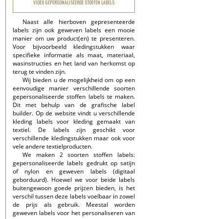
VIDEO GEPERSONALISEERDE STOFFEN LABELS
Naast alle hierboven gepresenteerde
labels zijn ook geweven labels een mooie
manier om uw product(en) te presenteren.
Voor bijvoorbeeld kledingstukken waar
specifieke informatie als maat, materiaal,
wasinstructies en het land van herkomst op
terug te vinden zijn.
Wij bieden u de mogelijkheid om op een
eenvoudige manier verschillende soorten
gepersonaliseerde stoffen labels te maken.
Dit met behulp van de grafische label
builder. Op de website vindt u verschillende
kleding labels voor kleding gemaakt van
textiel. De labels zijn geschikt voor
verschillende kledingstukken maar ook voor
vele andere textielproducten.
We maken 2 soorten stoffen labels:
gepersonaliseerde labels gedrukt op satijn
of nylon en geweven labels (digitaal
geborduurd). Hoewel we voor beide labels
buitengewoon goede prijzen bieden, is het
verschil tussen deze labels voelbaar in zowel
de prijs als gebruik. Meestal worden
geweven labels voor het personaliseren van