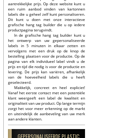
aantrekkelijke prijs. Op deze website kunt u
een ruim aanbod vinden van kartonnen
labels die u geheel zelf kunt personaliseren.
Dit kunt u doen met onze interactieve
grafische hang tag builder die u op iedere
productpagina terugvindt.
In de grafische hang tag builder kunt u
het ontwerp van uw gepersonaliseerde
labels in 5 minuten in elkaar zetten en
vervolgens met een druk op de knop de
bestelling plaatsen voor de productie. Op de
pagina van elk individueel label vindt u de
prijs en tijd die nodig is voor de productie en
levering. De prijs kan variëren, afhankelijk
van de hoeveelheid labels die u heeft
geselecteerd.
Makkelijk, concreet en heel expliciet!
Vanaf het eerste contact met een potentiële
klant weergeeft een label de kwaliteit en
originaliteit van uw product. Op lange termijn
zorgt het voor meer erkenning op de markt
en uiteindelijk de aanbeveling van uw merk
aan andere klanten.
GEPERSONALISEERDE PLASTIC