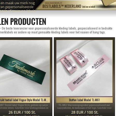
n en maak uw merk nog
www.bestlabels.nl
BESTLABELS™ NEDERLAND
van gepersonaliseerde
Online winkel
zegels of geweven labels
LEN PRODUCTEN
 De beste leverancier voor gepersonaliseerde kleding labels, gespecialiseerd in bedrukte
 merklabels en andere op maat gemaakte kleding labels voor het naaien of hang tags.
Bedrukt textiel label Vogue Style Model TL-M87
Stoffen label Model TL-M61
87 Textiel label Vogue Style, gedrukt op satijn
TL-M61 Wasverzorgingslabel gepersonaliseerd met
zilveren letters. Geschikt voor kledingstukken en
wassymbolen, de merknaam of het logo. Geschikt voor
accessoires.
elk textielproduct, met name kledingstukken.
26 EUR / 100 St.
28 EUR / 100 St.
Minimale hoeveelheid: 100 St.
Minimale hoeveelheid: 100 St.