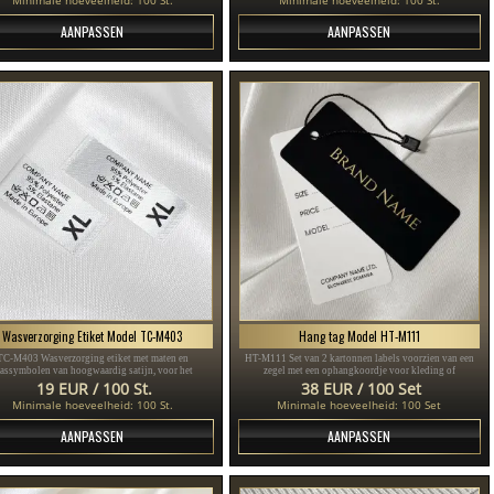
AANPASSEN
AANPASSEN
Wasverzorging Etiket Model TC-M403
Hang tag Model HT-M111
TC-M403 Wasverzorging etiket met maten en
HT-M111 Set van 2 kartonnen labels voorzien van een
assymbolen van hoogwaardig satijn, voor het
zegel met een ophangkoordje voor kleding of
opnaaien van op kleding worden genaaid
kledingaccessoires, gemaakt van dik geplastificeerd
19 EUR / 100 St.
38 EUR / 100 Set
karton en bedrukt met goud en zwarte tekst.
Minimale hoeveelheid: 100 St.
Minimale hoeveelheid: 100 Set
AANPASSEN
AANPASSEN