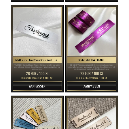
Bedrukt textiel label Vogue Style Model TL-M111
Stoffen label Model TL-M20
TL-M111 Textiel label Vogue Style, gedrukt op satijn
TL-M20 Wasverzorgingslabel gepersonaliseerd met
met zilveren letters. Geschikt voor kledingstukken en
wassymbolen, een merknaam of logo. Geschikt voor elk
accessoires.
textielproduct, met name kledingstukken.
26 EUR / 100 St.
28 EUR / 100 St.
Minimale hoeveelheid: 100 St.
Minimale hoeveelheid: 100 St.
AANPASSEN
AANPASSEN