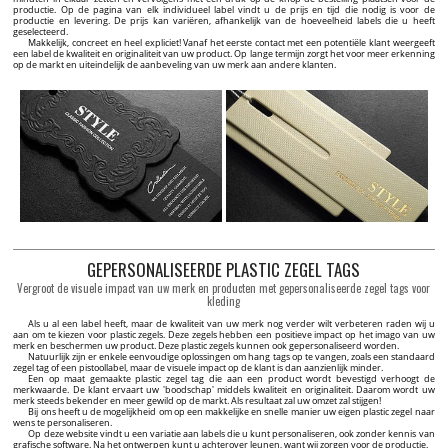
productie. Op de pagina van elk individueel label vindt u de prijs en tijd die nodig is voor de
productie en levering. De prijs kan variëren, afhankelijk van de hoeveelheid labels die u heeft
geselecteerd.
Makkelijk, concreet en heel expliciet! Vanaf het eerste contact met een potentiële klant weergeeft
een label de kwaliteit en originaliteit van uw product. Op lange termijn zorgt het voor meer erkenning
op de markt en uiteindelijk de aanbeveling van uw merk aan andere klanten.
GEPERSONALISEERDE PLASTIC ZEGEL TAGS
Vergroot de visuele impact van uw merk en producten met gepersonaliseerde zegel tags voor
kleding
Als u al een label heeft, maar de kwaliteit van uw merk nog verder wilt verbeteren raden wij u
aan om te kiezen voor plastic zegels. Deze zegels hebben een positieve impact op het imago van uw
merk en beschermen uw product. Deze plastic zegels kunnen ook gepersonaliseerd worden.
Natuurlijk zijn er enkele eenvoudige oplossingen om hang tags op te vangen, zoals een standaard
zegel tag of een pistoollabel, maar de visuele impact op de klant is dan aanzienlijk minder.
Een op maat gemaakte plastic zegel tag die aan een product wordt bevestigd verhoogt de
merkwaarde. De klant ervaart uw 'boodschap' middels kwaliteit en originaliteit. Daarom wordt uw
merk steeds bekender en meer gewild op de markt. Als resultaat zal uw omzet zal stijgen!
Bij ons heeft u de mogelijkheid om op een makkelijke en snelle manier uw eigen plastic zegel naar
wens te personaliseren.
Op deze website vindt u een variatie aan labels die u kunt personaliseren, ook zonder kennis van
grafische software. Na het ontwerpen kunt u achterover leunen, want wij zorgen voor de productie.