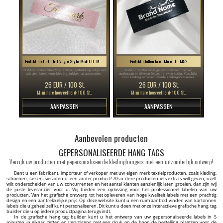
Bedrukt textiel label Vogue Style Model TL-M94
Bedrukt stoffen label Model TL-M52
TL-M94 Textiel label Vogue Style, gedrukt op satijn met
TL-M52 Stoffen label gepersonaliseerd met een
zilveren letters voor kledingstukken en accessoires.
merknaam in zilveren letters op zwart satijn. Geschikt
voor kleding of verschillende kledingaccessoires.
26 EUR / 100 St.
26 EUR / 100 St.
Minimale hoeveelheid: 100 St.
Minimale hoeveelheid: 100 St.
AANPASSEN
AANPASSEN
Aanbevolen producten
GEPERSONALISEERDE HANG TAGS
Verrijk uw producten met gepersonaliseerde kledinghangers met een uitzonderlijk ontwerp!
Bent u een fabrikant, importeur of verkoper met uw eigen merk textielproducten, zoals kleding,
schoenen, tassen, sieraden of een ander product? Als u deze producten iets extra’s wilt geven, uzelf
wilt onderscheiden van uw concurrenten en het aantal klanten aanzienlijk laten groeien, dan zijn wij
de juiste leverancier voor u. Wij bieden een oplossing voor het professioneel labelen van uw
producten. Van het grafische ontwerp tot het opleveren van hoge kwaliteit labels met een prachtig
design en een aantrekkelijke prijs. Op deze website kunt u een ruim aanbod vinden van kartonnen
labels die u geheel zelf kunt personaliseren. Dit kunt u doen met onze interactieve grafische hang tag
builder die u op iedere productpagina terugvindt.
In de grafische hang tag builder kunt u het ontwerp van uw gepersonaliseerde labels in 5
minuten in elkaar zetten en vervolgens met een druk op de knop de bestelling plaatsen voor de