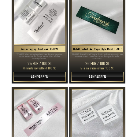
Wasverzorging Etiket Model TC-M28
Bedrukt textiel label Vogue Style Model TL-M87
TC-M28 Wasverzorgingslabel met digitaal geprinte
TL-M87 Textiel label Vogue Style, gedrukt op satijn met
zwarte letters op wit satijn. Ideaal voor diverse
zilveren letters. Geschikt voor kledingstukken en
kledingstukken.
accessoires.
25 EUR / 100 St.
26 EUR / 100 St.
Minimale hoeveelheid: 100 St.
Minimale hoeveelheid: 100 St.
AANPASSEN
AANPASSEN