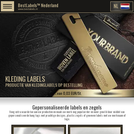
BestLabels™ Nederland
NL
www.bestlabels.nl
KLEDING LABELS
PRODUCTIE VAN KLEDINGLABELS OP BESTELLING
…van 0,03 EUR/St.
Gepersonaliseerde labels en zegels
Voeg extra waarde toe aan uw producten en maak uw merk nog populairder en meer gewild door middel van
gepersonaliseerde hang tags met prachtige designs, plastic zegels of geweven labels met uw merknaam of
logo.