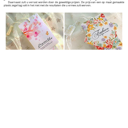
Daarnaast zult u verrast worden door de geweldige prijzen. De prijs van een op maat gemaakte
plastic zegel tag valt in het niet met de resultaten die u ermee zult werven.