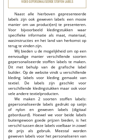
VIDEO GEPERSONALISEERDE STOFFEN LABELS
Naast alle hierboven gepresenteerde
labels zijn ook geweven labels een mooie
manier om uw product(en) te presenteren.
Voor bijvoorbeeld kledingstukken waar
specifieke informatie als maat, materiaal,
wasinstructies en het land van herkomst op
terug te vinden zijn.
Wij bieden u de mogelijkheid om op een
eenvoudige manier verschillende soorten
gepersonaliseerde stoffen labels te maken.
Dit met behulp van de grafische label
builder. Op de website vindt u verschillende
kleding labels voor kleding gemaakt van
textiel. De labels zijn geschikt voor
verschillende kledingstukken maar ook voor
vele andere textielproducten.
We maken 2 soorten stoffen labels:
gepersonaliseerde labels gedrukt op satijn
of nylon en geweven labels (digitaal
geborduurd). Hoewel we voor beide labels
buitengewoon goede prijzen bieden, is het
verschil tussen deze labels voelbaar in zowel
de prijs als gebruik. Meestal worden
geweven labels voor het personaliseren van