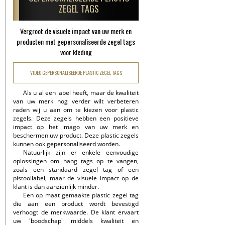
ZEGEL TAGS
Vergroot de visuele impact van uw merk en
producten met gepersonaliseerde zegel tags
voor kleding
VIDEO GEPERSONALISEERDE PLASTIC ZEGEL TAGS
Als u al een label heeft, maar de kwaliteit
van uw merk nog verder wilt verbeteren
raden wij u aan om te kiezen voor plastic
zegels. Deze zegels hebben een positieve
impact op het imago van uw merk en
beschermen uw product. Deze plastic zegels
kunnen ook gepersonaliseerd worden.
Natuurlijk zijn er enkele eenvoudige
oplossingen om hang tags op te vangen,
zoals een standaard zegel tag of een
pistoollabel, maar de visuele impact op de
klant is dan aanzienlijk minder.
Een op maat gemaakte plastic zegel tag
die aan een product wordt bevestigd
verhoogt de merkwaarde. De klant ervaart
uw 'boodschap' middels kwaliteit en