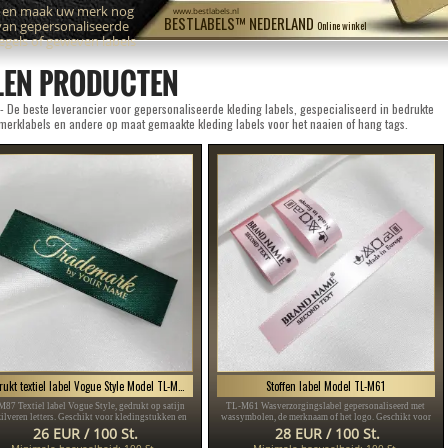
n en maak uw merk nog
www.bestlabels.nl
BESTLABELS™ NEDERLAND
van gepersonaliseerde
Online winkel
zegels of geweven labels
LEN PRODUCTEN
 De beste leverancier voor gepersonaliseerde kleding labels, gespecialiseerd in bedrukte
 merklabels en andere op maat gemaakte kleding labels voor het naaien of hang tags.
Bedrukt textiel label Vogue Style Model TL-M87
Stoffen label Model TL-M61
87 Textiel label Vogue Style, gedrukt op satijn
TL-M61 Wasverzorgingslabel gepersonaliseerd met
zilveren letters. Geschikt voor kledingstukken en
wassymbolen, de merknaam of het logo. Geschikt voor
accessoires.
elk textielproduct, met name kledingstukken.
26 EUR / 100 St.
28 EUR / 100 St.
Minimale hoeveelheid: 100 St.
Minimale hoeveelheid: 100 St.