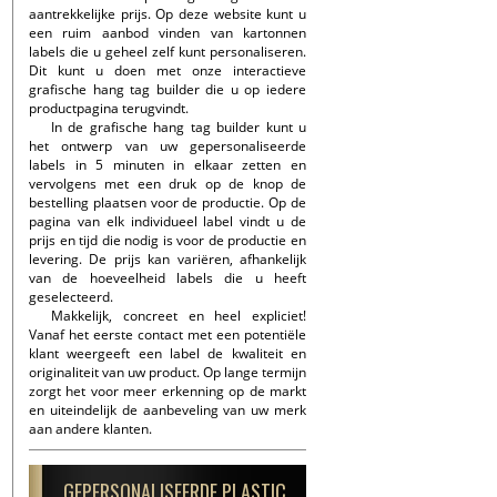
aantrekkelijke prijs. Op deze website kunt u
een ruim aanbod vinden van kartonnen
labels die u geheel zelf kunt personaliseren.
Dit kunt u doen met onze interactieve
grafische hang tag builder die u op iedere
productpagina terugvindt.
In de grafische hang tag builder kunt u
het ontwerp van uw gepersonaliseerde
labels in 5 minuten in elkaar zetten en
vervolgens met een druk op de knop de
bestelling plaatsen voor de productie. Op de
pagina van elk individueel label vindt u de
prijs en tijd die nodig is voor de productie en
levering. De prijs kan variëren, afhankelijk
van de hoeveelheid labels die u heeft
geselecteerd.
Makkelijk, concreet en heel expliciet!
Vanaf het eerste contact met een potentiële
klant weergeeft een label de kwaliteit en
originaliteit van uw product. Op lange termijn
zorgt het voor meer erkenning op de markt
en uiteindelijk de aanbeveling van uw merk
aan andere klanten.
GEPERSONALISEERDE PLASTIC