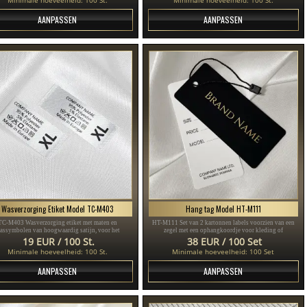
AANPASSEN
AANPASSEN
Wasverzorging Etiket Model TC-M403
Hang tag Model HT-M111
TC-M403 Wasverzorging etiket met maten en
HT-M111 Set van 2 kartonnen labels voorzien van een
assymbolen van hoogwaardig satijn, voor het
zegel met een ophangkoordje voor kleding of
opnaaien van op kleding worden genaaid
kledingaccessoires, gemaakt van dik geplastificeerd
19 EUR / 100 St.
38 EUR / 100 Set
karton en bedrukt met goud en zwarte tekst.
Minimale hoeveelheid: 100 St.
Minimale hoeveelheid: 100 Set
AANPASSEN
AANPASSEN