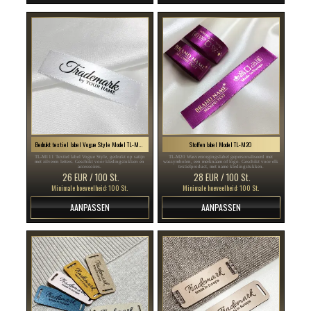
Bedrukt textiel label Vogue Style Model TL-M111
Stoffen label Model TL-M20
TL-M111 Textiel label Vogue Style, gedrukt op satijn
TL-M20 Wasverzorgingslabel gepersonaliseerd met
met zilveren letters. Geschikt voor kledingstukken en
wassymbolen, een merknaam of logo. Geschikt voor elk
accessoires.
textielproduct, met name kledingstukken.
26 EUR / 100 St.
28 EUR / 100 St.
Minimale hoeveelheid: 100 St.
Minimale hoeveelheid: 100 St.
AANPASSEN
AANPASSEN