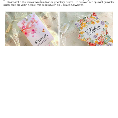
Daarnaast zult u verrast worden door de geweldige prijzen. De prijs van een op maat gemaakte
plastic zegel tag valt in het niet met de resultaten die u ermee zult werven.