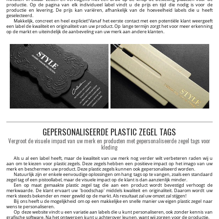
productie. Op de pagina van elk individueel label vindt u de prijs en tijd die nodig is voor de
productie en levering. De prijs kan variëren, afhankelijk van de hoeveelheid labels die u heeft
geselecteerd.
Makkelijk, concreet en heel expliciet! Vanaf het eerste contact met een potentiële klant weergeeft
een label de kwaliteit en originaliteit van uw product. Op lange termijn zorgt het voor meer erkenning
op de markt en uiteindelijk de aanbeveling van uw merk aan andere klanten.
GEPERSONALISEERDE PLASTIC ZEGEL TAGS
Vergroot de visuele impact van uw merk en producten met gepersonaliseerde zegel tags voor
kleding
Als u al een label heeft, maar de kwaliteit van uw merk nog verder wilt verbeteren raden wij u
aan om te kiezen voor plastic zegels. Deze zegels hebben een positieve impact op het imago van uw
merk en beschermen uw product. Deze plastic zegels kunnen ook gepersonaliseerd worden.
Natuurlijk zijn er enkele eenvoudige oplossingen om hang tags op te vangen, zoals een standaard
zegel tag of een pistoollabel, maar de visuele impact op de klant is dan aanzienlijk minder.
Een op maat gemaakte plastic zegel tag die aan een product wordt bevestigd verhoogt de
merkwaarde. De klant ervaart uw 'boodschap' middels kwaliteit en originaliteit. Daarom wordt uw
merk steeds bekender en meer gewild op de markt. Als resultaat zal uw omzet zal stijgen!
Bij ons heeft u de mogelijkheid om op een makkelijke en snelle manier uw eigen plastic zegel naar
wens te personaliseren.
Op deze website vindt u een variatie aan labels die u kunt personaliseren, ook zonder kennis van
grafische software. Na het ontwerpen kunt u achterover leunen, want wij zorgen voor de productie.