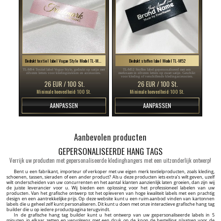
Bedrukt textiel label Vogue Style Model TL-M94
Bedrukt stoffen label Model TL-M52
TL-M94 Textiel label Vogue Style, gedrukt op satijn met
TL-M52 Stoffen label gepersonaliseerd met een
zilveren letters voor kledingstukken en accessoires.
merknaam in zilveren letters op zwart satijn. Geschikt
voor kleding of verschillende kledingaccessoires.
26 EUR / 100 St.
26 EUR / 100 St.
Minimale hoeveelheid: 100 St.
Minimale hoeveelheid: 100 St.
AANPASSEN
AANPASSEN
Aanbevolen producten
GEPERSONALISEERDE HANG TAGS
Verrijk uw producten met gepersonaliseerde kledinghangers met een uitzonderlijk ontwerp!
Bent u een fabrikant, importeur of verkoper met uw eigen merk textielproducten, zoals kleding,
schoenen, tassen, sieraden of een ander product? Als u deze producten iets extra’s wilt geven, uzelf
wilt onderscheiden van uw concurrenten en het aantal klanten aanzienlijk laten groeien, dan zijn wij
de juiste leverancier voor u. Wij bieden een oplossing voor het professioneel labelen van uw
producten. Van het grafische ontwerp tot het opleveren van hoge kwaliteit labels met een prachtig
design en een aantrekkelijke prijs. Op deze website kunt u een ruim aanbod vinden van kartonnen
labels die u geheel zelf kunt personaliseren. Dit kunt u doen met onze interactieve grafische hang tag
builder die u op iedere productpagina terugvindt.
In de grafische hang tag builder kunt u het ontwerp van uw gepersonaliseerde labels in 5
minuten in elkaar zetten en vervolgens met een druk op de knop de bestelling plaatsen voor de