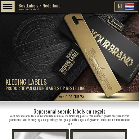
BestLabels™ Nederland
NL
www.bestlabels.nl
KLEDING LABELS
PRODUCTIE VAN KLEDINGLABELS OP BESTELLING
…van 0,03 EUR/St.
Gepersonaliseerde labels en zegels
Voeg extra waarde toe aan uw producten en maak uw merk nog populairder en meer gewild door middel van
gepersonaliseerde hang tags met prachtige designs, plastic zegels of geweven labels met uw merknaam of
logo.