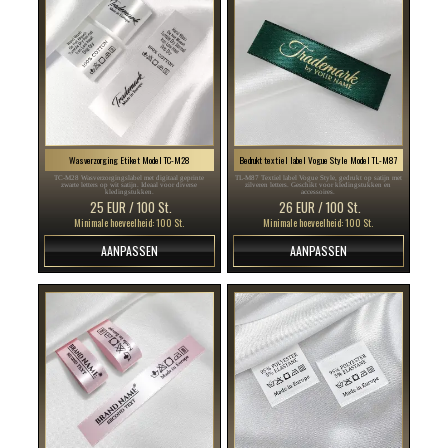
Wasverzorging Etiket Model TC-M28
Bedrukt textiel label Vogue Style Model TL-M87
TC-M28 Wasverzorgingslabel met digitaal geprinte
TL-M87 Textiel label Vogue Style, gedrukt op satijn met
zwarte letters op wit satijn. Ideaal voor diverse
zilveren letters. Geschikt voor kledingstukken en
kledingstukken.
accessoires.
25 EUR / 100 St.
26 EUR / 100 St.
Minimale hoeveelheid: 100 St.
Minimale hoeveelheid: 100 St.
AANPASSEN
AANPASSEN