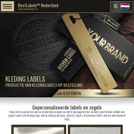
BestLabels™ Nederland
NL
www.bestlabels.nl
KLEDING LABELS
PRODUCTIE VAN KLEDINGLABELS OP BESTELLING
…van 0,03 EUR/St.
Gepersonaliseerde labels en zegels
Voeg extra waarde toe aan uw producten en maak uw merk nog populairder en meer gewild door middel van
gepersonaliseerde hang tags met prachtige designs, plastic zegels of geweven labels met uw merknaam of
logo.