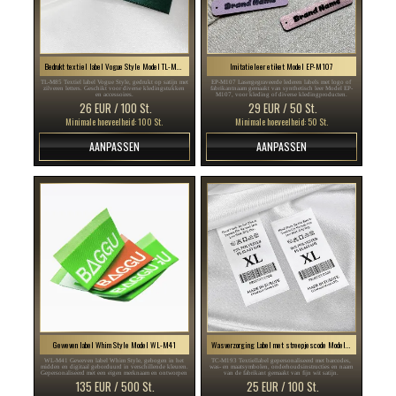
Bedrukt textiel label Vogue Style Model TL-M85
Imitatieleer etiket Model EP-M107
TL-M85 Textiel label Vogue Style, gedrukt op satijn met
EP-M107 Lasergegraveerde lederen labels met logo of
zilveren letters. Geschikt voor diverse kledingstukken
fabrikantnaam gemaakt van synthetisch leer Model EP-
en accessoires.
M107, voor kleding of diverse kledingproducten.
26 EUR / 100 St.
29 EUR / 50 St.
Minimale hoeveelheid: 100 St.
Minimale hoeveelheid: 50 St.
AANPASSEN
AANPASSEN
Geweven label Whim Style Model WL-M41
Wasverzorging Label met streepjescode Model TC-M193
WL-M41 Geweven label Whim Style, gebogen in het
TC-M193 Textiellabel gepersonaliseerd met barcodes,
midden en digitaal geborduurd in verschillende kleuren.
was- en maatsymbolen, onderhoudsinstructies en naam
Gepersonaliseerd met een eigen merknaam en ontworpen
van de fabrikant gemaakt van fijn wit satijn.
om te worden geweven door een textielproduct.
135 EUR / 500 St.
25 EUR / 100 St.