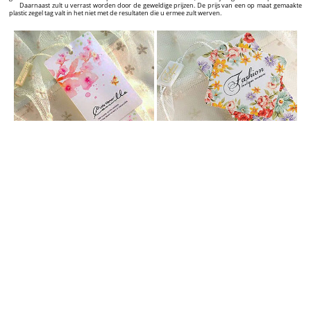
GEPERSONALISEERDE HANG TAGS
Verrijk uw producten met gepersonaliseerde kledinghangers met een uitzonderlijk ontwerp!
Bent u een fabrikant, importeur of verkoper met uw eigen merk textielproducten, zoals kleding,
schoenen, tassen, sieraden of een ander product? Als u deze producten iets extra’s wilt geven, uzelf
wilt onderscheiden van uw concurrenten en het aantal klanten aanzienlijk laten groeien, dan zijn wij
de juiste leverancier voor u. Wij bieden een oplossing voor het professioneel labelen van uw
producten. Van het grafische ontwerp tot het opleveren van hoge kwaliteit labels met een prachtig
design en een aantrekkelijke prijs. Op deze website kunt u een ruim aanbod vinden van kartonnen
labels die u geheel zelf kunt personaliseren. Dit kunt u doen met onze interactieve grafische hang tag
builder die u op iedere productpagina terugvindt.
In de grafische hang tag builder kunt u het ontwerp van uw gepersonaliseerde labels in 5
minuten in elkaar zetten en vervolgens met een druk op de knop de bestelling plaatsen voor de
productie. Op de pagina van elk individueel label vindt u de prijs en tijd die nodig is voor de
productie en levering. De prijs kan variëren, afhankelijk van de hoeveelheid labels die u heeft
geselecteerd.
Makkelijk, concreet en heel expliciet! Vanaf het eerste contact met een potentiële klant weergeeft
een label de kwaliteit en originaliteit van uw product. Op lange termijn zorgt het voor meer erkenning
op de markt en uiteindelijk de aanbeveling van uw merk aan andere klanten.
GEPERSONALISEERDE PLASTIC ZEGEL TAGS
Vergroot de visuele impact van uw merk en producten met gepersonaliseerde zegel tags voor
kleding