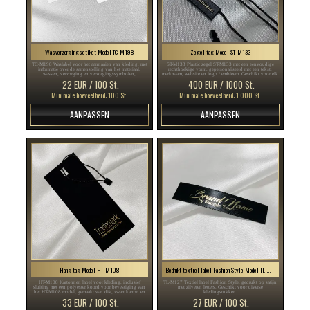
Wasverzorgingsetiket Model TC-M198
Zegel tag Model ST-M133
TC-M198 Waslabel voor het aannaaien van kleding, met
ST-M133 Plastic zegel ST-M133 met een eenvoudige
informatie over de samenstelling van het materiaal,
rechthoekige vorm, gepersonaliseerd met een tekst,
wassen, verzorging en verzorgingssymbolen,
merknaam, website en logo / embleem. Geschikt voor elk
gepersonaliseerd met merknaam en land van herkomst.
type textielproduct zoals kleding, schoenen en tassen.
22 EUR / 100 St.
400 EUR / 1000 St.
Minimale hoeveelheid: 100 St.
Minimale hoeveelheid: 1.000 St.
AANPASSEN
AANPASSEN
Hang tag Model HT-M108
Bedrukt textiel label Fashion Style Model TL-M127
HT-M108 Kartonnen label voor kleding, inclusief
TL-M127 Textiel label Fashion Style, gedrukt op satijn
sluiting met een polyester koord voor bevestiging van
met zilveren letters. Geschikt voor diverse
het HT-M108 model, gemaakt van dik, zwart karton en
kledingstukken.
gepersonaliseerd met gouden tekst of een logo.
33 EUR / 100 St.
27 EUR / 100 St.