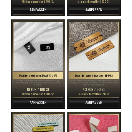
Minimale hoeveelheid: 100 St.
Minimale hoeveelheid: 100 St.
AANPASSEN
AANPASSEN
Maatlabels voor kleding Model TC-M175
Leren label van echt leer Model EP-M62
TC-M175 Etiketten met artikelnummer of maat op
EP-M62 Label van natuurlijk leer EP-M62 op maat voor
bestelling gemaakt van textielmateriaal, te naaien op
kleding, met de naam of het logo van de fabrikant door
kleding.
middel van lasergravure.
19 EUR / 100 St.
43 EUR / 50 St.
Minimale hoeveelheid: 100 St.
Minimale hoeveelheid: 50 St.
AANPASSEN
AANPASSEN