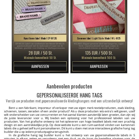
Kunstleren label Model EP-M126
Geweven label Light Style Model WL-M35
EP-M126 Label van synthetisch leer Model EP-M126
WL-M35 Elegant geweven label met hanger lus, Light
gepersonaliseerd met de merknaam of naam van de
Style. Gepersonaliseerd met eigen namen in
fabrikant, geschikt voor kleding en kledingaccessoires.
verschillende kleuren op textiel. Ideaal voor
kledingstukken zoals blouse, shirt, jas, etc.
28 EUR / 50 St.
135 EUR / 500 St.
Minimale hoeveelheid: 50 St.
Minimale hoeveelheid: 500 St.
AANPASSEN
AANPASSEN
Aanbevolen producten
GEPERSONALISEERDE HANG TAGS
Verrijk uw producten met gepersonaliseerde kledinghangers met een uitzonderlijk ontwerp!
Bent u een fabrikant, importeur of verkoper met uw eigen merk textielproducten, zoals kleding,
schoenen, tassen, sieraden of een ander product? Als u deze producten iets extra’s wilt geven, uzelf
wilt onderscheiden van uw concurrenten en het aantal klanten aanzienlijk laten groeien, dan zijn wij
de juiste leverancier voor u. Wij bieden een oplossing voor het professioneel labelen van uw
producten. Van het grafische ontwerp tot het opleveren van hoge kwaliteit labels met een prachtig
design en een aantrekkelijke prijs. Op deze website kunt u een ruim aanbod vinden van kartonnen
labels die u geheel zelf kunt personaliseren. Dit kunt u doen met onze interactieve grafische hang tag
builder die u op iedere productpagina terugvindt.
In de grafische hang tag builder kunt u het ontwerp van uw gepersonaliseerde labels in 5
minuten in elkaar zetten en vervolgens met een druk op de knop de bestelling plaatsen voor de