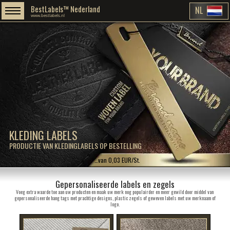
BestLabels™ Nederland
NL
www.bestlabels.nl
KLEDING LABELS
PRODUCTIE VAN KLEDINGLABELS OP BESTELLING
…van 0,03 EUR/St.
Gepersonaliseerde labels en zegels
Voeg extra waarde toe aan uw producten en maak uw merk nog populairder en meer gewild door middel van
gepersonaliseerde hang tags met prachtige designs, plastic zegels of geweven labels met uw merknaam of
logo.