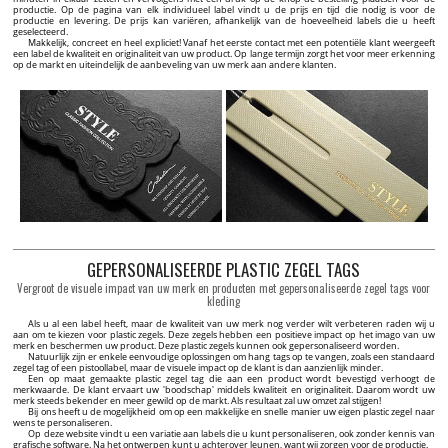
productie. Op de pagina van elk individueel label vindt u de prijs en tijd die nodig is voor de
productie en levering. De prijs kan variëren, afhankelijk van de hoeveelheid labels die u heeft
geselecteerd.
Makkelijk, concreet en heel expliciet! Vanaf het eerste contact met een potentiële klant weergeeft
een label de kwaliteit en originaliteit van uw product. Op lange termijn zorgt het voor meer erkenning
op de markt en uiteindelijk de aanbeveling van uw merk aan andere klanten.
GEPERSONALISEERDE PLASTIC ZEGEL TAGS
Vergroot de visuele impact van uw merk en producten met gepersonaliseerde zegel tags voor
kleding
Als u al een label heeft, maar de kwaliteit van uw merk nog verder wilt verbeteren raden wij u
aan om te kiezen voor plastic zegels. Deze zegels hebben een positieve impact op het imago van uw
merk en beschermen uw product. Deze plastic zegels kunnen ook gepersonaliseerd worden.
Natuurlijk zijn er enkele eenvoudige oplossingen om hang tags op te vangen, zoals een standaard
zegel tag of een pistoollabel, maar de visuele impact op de klant is dan aanzienlijk minder.
Een op maat gemaakte plastic zegel tag die aan een product wordt bevestigd verhoogt de
merkwaarde. De klant ervaart uw 'boodschap' middels kwaliteit en originaliteit. Daarom wordt uw
merk steeds bekender en meer gewild op de markt. Als resultaat zal uw omzet zal stijgen!
Bij ons heeft u de mogelijkheid om op een makkelijke en snelle manier uw eigen plastic zegel naar
wens te personaliseren.
Op deze website vindt u een variatie aan labels die u kunt personaliseren, ook zonder kennis van
grafische software. Na het ontwerpen kunt u achterover leunen, want wij zorgen voor de productie.