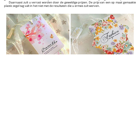
Daarnaast zult u verrast worden door de geweldige prijzen. De prijs van een op maat gemaakte
plastic zegel tag valt in het niet met de resultaten die u ermee zult werven.