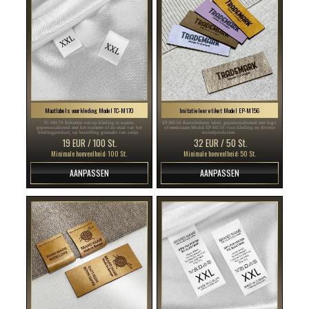
Maatlabels voor kleding Model TC-M170
Imitatieleer etiket Model EP-M156
TC-M170 Etiketten om op kleding te naaien,
EP-M156 Kunstlederen label, gepersonaliseerd met logo
gepersonaliseerd met het nummer of de maat van het
of merknaam Model EP-M156 voor kleding en diverse
kledingproduct, op bestelling gemaakt van satijn.
textielproducten.
19 EUR / 100 St.
32 EUR / 50 St.
Minimale hoeveelheid: 100 St.
Minimale hoeveelheid: 50 St.
AANPASSEN
AANPASSEN