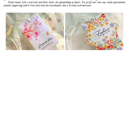
Daarnaast zult u verrast worden door de geweldige prijzen. De prijs van een op maat gemaakte
plastic zegel tag valt in het niet met de resultaten die u ermee zult werven.