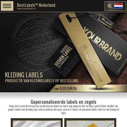
BestLabels™ Nederland
NL
www.bestlabels.nl
KLEDING LABELS
PRODUCTIE VAN KLEDINGLABELS OP BESTELLING
…van 0,03 EUR/St.
Gepersonaliseerde labels en zegels
Voeg extra waarde toe aan uw producten en maak uw merk nog populairder en meer gewild door middel van
gepersonaliseerde hang tags met prachtige designs, plastic zegels of geweven labels met uw merknaam of
logo.