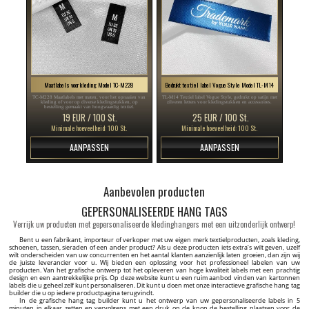
Maatlabels voor kleding Model TC-M228
Bedrukt textiel label Vogue Style Model TL-M14
TC-M228 Maatlabels met maten, voor het opnaaien van
TL-M14 Textiel label Vogue Style, gedrukt op satijn met
kleding of voor op diverse kledingstukken, op
zilveren letters voor kledingstukken en accessoires.
bestelling gemaakt van hoogwaardig textiel.
19 EUR / 100 St.
25 EUR / 100 St.
Minimale hoeveelheid: 100 St.
Minimale hoeveelheid: 100 St.
AANPASSEN
AANPASSEN
Aanbevolen producten
GEPERSONALISEERDE HANG TAGS
Verrijk uw producten met gepersonaliseerde kledinghangers met een uitzonderlijk ontwerp!
Bent u een fabrikant, importeur of verkoper met uw eigen merk textielproducten, zoals kleding,
schoenen, tassen, sieraden of een ander product? Als u deze producten iets extra’s wilt geven, uzelf
wilt onderscheiden van uw concurrenten en het aantal klanten aanzienlijk laten groeien, dan zijn wij
de juiste leverancier voor u. Wij bieden een oplossing voor het professioneel labelen van uw
producten. Van het grafische ontwerp tot het opleveren van hoge kwaliteit labels met een prachtig
design en een aantrekkelijke prijs. Op deze website kunt u een ruim aanbod vinden van kartonnen
labels die u geheel zelf kunt personaliseren. Dit kunt u doen met onze interactieve grafische hang tag
builder die u op iedere productpagina terugvindt.
In de grafische hang tag builder kunt u het ontwerp van uw gepersonaliseerde labels in 5
minuten in elkaar zetten en vervolgens met een druk op de knop de bestelling plaatsen voor de