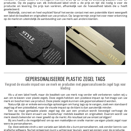
productie. Op de pagina van elk individueel label vindt u de prijs en tijd die nodig is voor de
productie en levering. De prijs kan variëren, afhankelijk van de hoeveelheid labels die u heeft
geselecteerd.
Makkelijk, concreet en heel expliciet! Vanaf het eerste contact met een potentiële klant weergeeft
een label de kwaliteit en originaliteit van uw product. Op lange termijn zorgt het voor meer erkenning
op de markt en uiteindelijk de aanbeveling van uw merk aan andere klanten.
GEPERSONALISEERDE PLASTIC ZEGEL TAGS
Vergroot de visuele impact van uw merk en producten met gepersonaliseerde zegel tags voor
kleding
Als u al een label heeft, maar de kwaliteit van uw merk nog verder wilt verbeteren raden wij u
aan om te kiezen voor plastic zegels. Deze zegels hebben een positieve impact op het imago van uw
merk en beschermen uw product. Deze plastic zegels kunnen ook gepersonaliseerd worden.
Natuurlijk zijn er enkele eenvoudige oplossingen om hang tags op te vangen, zoals een standaard
zegel tag of een pistoollabel, maar de visuele impact op de klant is dan aanzienlijk minder.
Een op maat gemaakte plastic zegel tag die aan een product wordt bevestigd verhoogt de
merkwaarde. De klant ervaart uw 'boodschap' middels kwaliteit en originaliteit. Daarom wordt uw
merk steeds bekender en meer gewild op de markt. Als resultaat zal uw omzet zal stijgen!
Bij ons heeft u de mogelijkheid om op een makkelijke en snelle manier uw eigen plastic zegel naar
wens te personaliseren.
Op deze website vindt u een variatie aan labels die u kunt personaliseren, ook zonder kennis van
grafische software. Na het ontwerpen kunt u achterover leunen, want wij zorgen voor de productie.