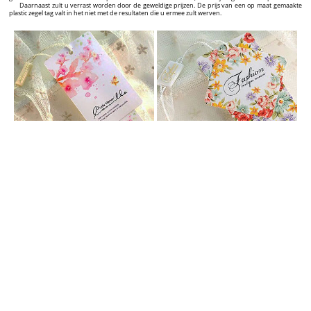
GEPERSONALISEERDE HANG TAGS
Verrijk uw producten met gepersonaliseerde kledinghangers met een uitzonderlijk ontwerp!
Bent u een fabrikant, importeur of verkoper met uw eigen merk textielproducten, zoals kleding,
schoenen, tassen, sieraden of een ander product? Als u deze producten iets extra’s wilt geven, uzelf
wilt onderscheiden van uw concurrenten en het aantal klanten aanzienlijk laten groeien, dan zijn wij
de juiste leverancier voor u. Wij bieden een oplossing voor het professioneel labelen van uw
producten. Van het grafische ontwerp tot het opleveren van hoge kwaliteit labels met een prachtig
design en een aantrekkelijke prijs. Op deze website kunt u een ruim aanbod vinden van kartonnen
labels die u geheel zelf kunt personaliseren. Dit kunt u doen met onze interactieve grafische hang tag
builder die u op iedere productpagina terugvindt.
In de grafische hang tag builder kunt u het ontwerp van uw gepersonaliseerde labels in 5
minuten in elkaar zetten en vervolgens met een druk op de knop de bestelling plaatsen voor de
productie. Op de pagina van elk individueel label vindt u de prijs en tijd die nodig is voor de
productie en levering. De prijs kan variëren, afhankelijk van de hoeveelheid labels die u heeft
geselecteerd.
Makkelijk, concreet en heel expliciet! Vanaf het eerste contact met een potentiële klant weergeeft
een label de kwaliteit en originaliteit van uw product. Op lange termijn zorgt het voor meer erkenning
op de markt en uiteindelijk de aanbeveling van uw merk aan andere klanten.
GEPERSONALISEERDE PLASTIC ZEGEL TAGS
Vergroot de visuele impact van uw merk en producten met gepersonaliseerde zegel tags voor
kleding