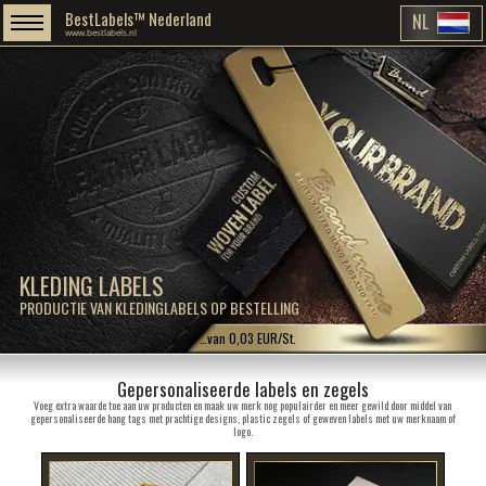
BestLabels™ Nederland
NL
www.bestlabels.nl
KLEDING LABELS
PRODUCTIE VAN KLEDINGLABELS OP BESTELLING
…van 0,03 EUR/St.
Gepersonaliseerde labels en zegels
Voeg extra waarde toe aan uw producten en maak uw merk nog populairder en meer gewild door middel van
gepersonaliseerde hang tags met prachtige designs, plastic zegels of geweven labels met uw merknaam of
logo.