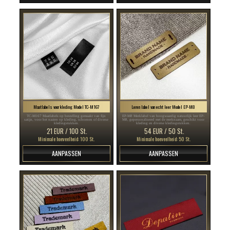
Maatlabels voor kleding Model TC-M167
Leren label van echt leer Model EP-M8
TC-M167 Maatlabels op bestelling gemaakt van fijn
EP-M8 Merklabel van hoogwaardig natuurlijk leer EP-
satijn, voor het naaien op kleding, schoenen of diverse
M8, gepersonaliseerd met de merknaam, geschikt voor
kledingstukken.
kleding en diverse kledingstukken.
21 EUR / 100 St.
54 EUR / 50 St.
Minimale hoeveelheid: 100 St.
Minimale hoeveelheid: 50 St.
AANPASSEN
AANPASSEN