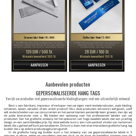
Geweven label Model WL-M86
Stoffen label Model TL-M82
WL-M86 Een eenvoudig en elegant label met kleine
TL-M82 Wasverzorgingslabel met wassymbolen en
afmetingen, digitaal geborduurd met een eigen merknaam
merknaam of logo. Geschikt voor diverse
of logo en gemaakt van textiel in verschillende kleuren.
textielproducten, met name kleding.
120 EUR / 500 St.
28 EUR / 100 St.
Minimale hoeveelheid: 500 St.
Minimale hoeveelheid: 100 St.
AANPASSEN
AANPASSEN
Bedrukt textiel label Fashion Style Model TL-M12
Kunstleren label Model EP-M154
TL-M12 Textiel label Fashion Style, met zilveren letters
EP-M154 Op maat gemaakte labels van kunstleer Model
gedrukt op satijn. Geschikt voor kledingstukken en
EP-M154, voor diverse kledingstukken, zoals hoeden,
accessoires.
sjaals, hoodies, jassen en vele andere artikelen.
27 EUR / 100 St.
37 EUR / 50 St.
Minimale hoeveelheid: 100 St.
Minimale hoeveelheid: 50 St.
AANPASSEN
AANPASSEN
Wasverzorging Label met maat Model TC-M31
Hang tag Model HT-M94
TC-M31 Wasverzorgingslabel van witte satijn. Geschikt
HT-M94 Kartonnen labels voor kleding met een wit
voor diverse kleding en textiel producten.
zegel. Gemaakt van dik, gelamineerd karton met