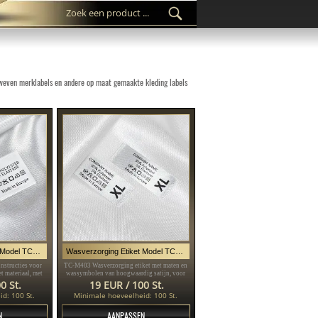
geweven merklabels en andere op maat gemaakte kleding labels
Wasverzorging Etiket Model TC-M179
Wasverzorging Etiket Model TC-M403
nstructies voor
TC-M403 Wasverzorging etiket met maten en
t materiaal, met
wassymbolen van hoogwaardig satijn, voor
akt van fijn wit
het opnaaien van op kleding worden genaaid
0 St.
19 EUR / 100 St.
met symbolen en
d: 100 St.
Minimale hoeveelheid: 100 St.
N
AANPASSEN